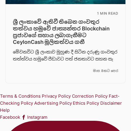
1 MIN READ
ශ්‍රී ලංකාවේ ඇතිවී තිබෙන ගංවතුර
තත්වය හමුවේ ජාත්‍යන්තර Blockchain
ප්‍රජාවගේ සහාය ලබාගැනීමට
CeylonCash මූලිකත්වය ග​නී
මේවනවිට ශ්‍රී ලංකාව මුහුණ දී සිටින දරුණු ගංවතුර
තත්ත්වය හමුවේ පීඩාවට පත් ජනතාවට සහන සැ
මාස 8කට පෙර
Terms & Conditions
Privacy Policy
Correction Policy
Fact-
Checking Policy
Advertising Policy
Ethics Policy
Disclaimer
Help
Facebook
Instagram