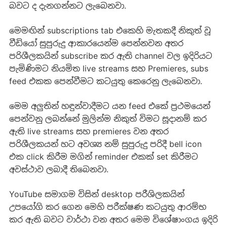
බවට ද දැනගන්නට ලැබෙනවා.
මෙමඟින් subscriptions tab ‍එකෙහි මැතකදී නිකුත් වූ
වීඩියෝ සුපුරුදු ආකාරයෙන්ම පෙන්නවන අතර
පරිශීලකයින් subscribe කර ඇති channel වල ඉදිරියට
පැමිණිමට නියමිත live streams සහ Premieres, subs
feed එකක පෙන්වීමට කටයුතු කෙරෙනු ලැබෙනවා.
මෙම අලුතින් හඳුන්වාදීමට යන feed එකේ ප්‍රථමයෙන්
පෙන්වනු ලබන්නේ මුලින්ම නිකුත් විමට සූදානම් කර
ඇති live streams සහ premieres වන අතර
පරිශීලකයන් හට අවශ්‍ය නම් සුපුරුදු පරිදී bell icon
එක click කිරීම මගින් reminder එකක් set කිරීමට
අවස්ථාව ලබාදී ති‍බෙනවා.
YouTube සමාගම විසින් desktop පරීශිලකයින්
උපයෝගි කර ගෙන මෙහි පරීක්ෂණ කටයුතු ආරම්භ
කර ඇති බවට වාර්ථා වන අතර මෙම විශේෂාංගය ඉදිරි