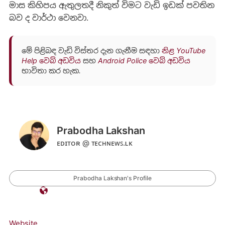
මාස කිහිපය ඇතුලතදී නිකුත් විමට වැඩි ඉඩක් පවතින
බව ද වාර්ථා වෙනවා.
මේ පිළිබඳ වැඩි විස්තර දැන ගැනීම සඳහා
නිළ YouTube
Help වෙබ් අඩවිය
සහ
Android Police වෙබ් අඩවිය
භාවිතා කර හැක.
Prabodha Lakshan
ᴇᴅɪᴛᴏʀ @ ᴛᴇᴄʜɴᴇᴡꜱ.ʟᴋ
Prabodha Lakshan's Profile
Website