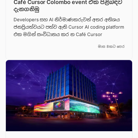
Café Cursor Colombo event එක පිළිබඳව
දැනගනිමු
Developers සහ AI නිර්මාණකරුවන් අතර අතිශය
ජනප්‍රියත්වයට පත්ව ඇති Cursor AI coding platform
එක මගින් සංවිධානය කර න Café Cursor
මාස 8කට පෙර