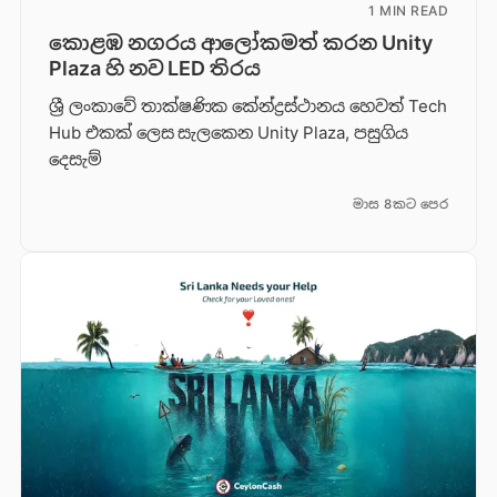
1 MIN READ
කොළඹ නගරය ආලෝකමත් කරන Unity
Plaza හි නව LED තිරය
ශ්‍රී ලංකාවේ තාක්ෂණික කේන්ද්‍රස්ථානය හෙවත් Tech
Hub එකක් ලෙස සැලකෙන Unity Plaza, පසුගිය
දෙසැම්
මාස 8කට පෙර