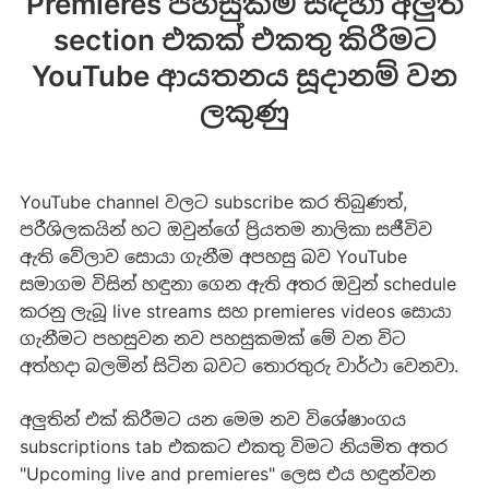
Premieres පහසුකම් සඳහා අලුත්
section එකක් එකතු කිරීමට
YouTube ආයතනය සූදානම් වන
ලකුණු
YouTube channel වලට subscribe කර තිබුණත්,
පරීශිලකයින් හට ඔවුන්ගේ ප්‍රියතම නාලිකා සජීවිව
ඇති වේලාව සොයා ගැනීම අපහසු බව YouTube
සමාගම විසින් හඳුනා ගෙන ඇති අතර ඔවුන් schedule
කරනු ලැබූ live streams සහ premieres videos සොයා
ගැනීමට පහසුවන නව පහසුකමක් මේ වන විට
අත්හදා බලමින් සිටින බවට තොරතුරු වාර්ථා වෙනවා.
අලුතින් එක් කිරීමට යන මෙම නව විශේෂාංගය
subscriptions tab එකකට එකතු විමට නියමිත අතර
"Upcoming live and premieres" ලෙස එය හඳුන්වන