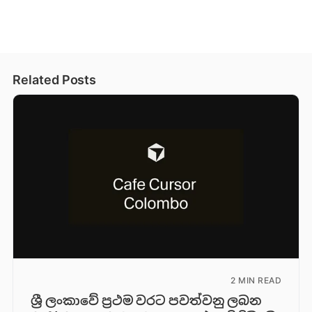
Related Posts
2 MIN READ
ශ්‍රී ලංකාවේ ප්‍රථම වරට පවත්වනු ලබන