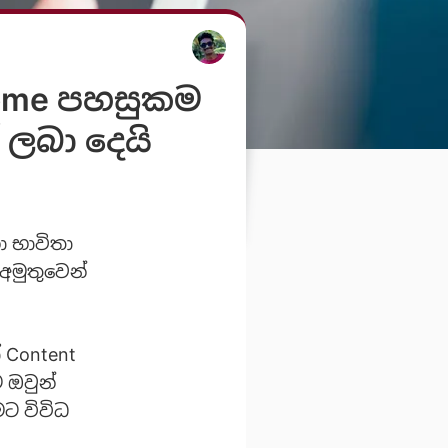
 Home පහසුකම
 ලබා දෙයි
 භාවිතා
අමුතුවෙන්
 Content
 ඔවුන්
ට විවිධ