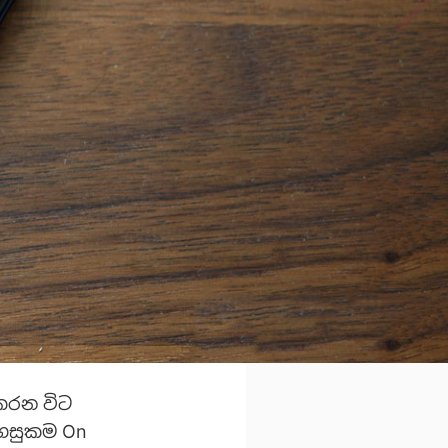
කරන විට
පහසුකම On