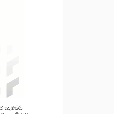
ට කැමතියි