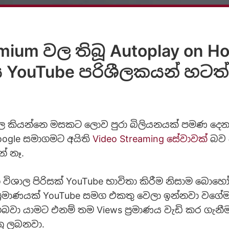
mium වල තිබූ Autoplay on
ය YouTube පරිශීලකයන් හටත්
ල කියන්නෙ මසකට ලොව පුරා බිලියනයක් පමණ දෙනා
oogle සමාගමට අයිති
Video Streaming සේවාවක්
බව 
ේ නෑ.
ි විශාල පිරිසක් YouTube භාවිතා කිරීම නිසාම බොහෝ
 ප්‍රමාණයක් YouTube සමග එකතු වෙලා ඉන්නවා වගේම
බවා යාමට එනම් තම Views ප්‍රමාණය වැඩි කර ගැනීම
නු ලබනවා.