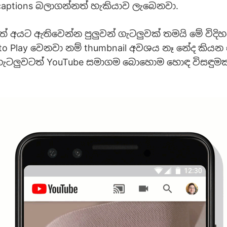
aptions බලාගන්නත් හැකියාව ලැබෙනවා.
 අයට ඇතිවෙන්න පුලුවන් ගැටලුවක් තමයි මේ විදිහ
to Play වෙනවා නම් thumbnail අවශය නෑ නේද කියන
ැටලුවටත් YouTube සමාගම බොහොම හොඳ විසඳුමක් 