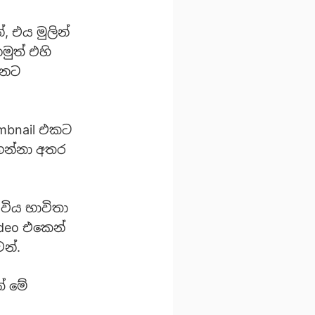
 ‍එය මුලින්
ුත් එහි
්නට
mbnail එකට
 ගන්නා අතර
විය භාවිතා
ideo එකෙන්
න්.
් මේ