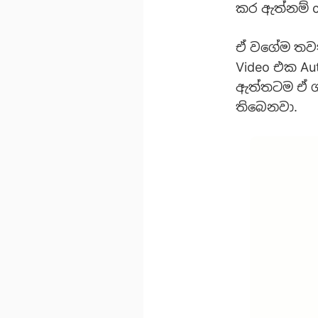
කර ඇත්නම් c
ඒ වගේම තවත්
Video එක Au
ඇත්තටම ඒ ග
තිබෙනවා.