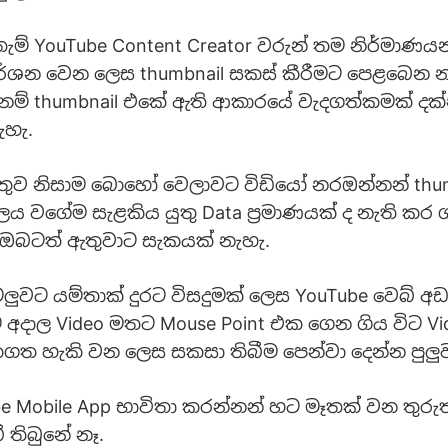
ම් YouTube Content Creator වරුන් තම නිර්මාණයන්,
්ශන වෙන ලෙස thumbnail සකස් කීරීමට පෙළබෙන නම
නම් thumbnail එකේ ඇති ආකාරයේ වැදගත්කමක් දක
ැහැ.
ේතුව නිසාම බොහෝ වෙලාවට විඩියෝ නරඔන්නන් thu
ලය වගේම සැළකිය යුතු Data ප්‍රමාණයක් ද නැති කර
 ඔබටත් ඇතුවාට සැකයක් නැහැ.
ටලුවට යම්තාක් දුරට විසදුමක් ලෙස YouTube වෙබ් අඩ
අදාල Video මතට Mouse Point එක ගෙන ගිය විට V
ත හැකි වන ලෙස සකසා තිබීම පෙන්වා දෙන්න පුලුව
be Mobile App භාවිතා කරන්නන් හට මෑතක් වන තුරුත
 තිබුනේ නෑ.