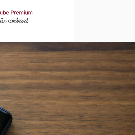
ube Premium
ලබා ගන්නන්