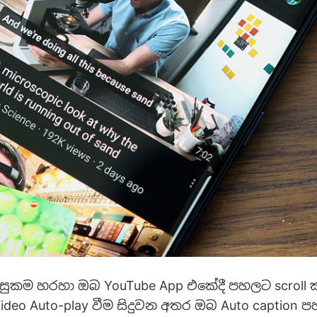
සුකම හරහා ඔබ YouTube App එකේදී පහලට scroll 
Video Auto-play වීම සිදුවන අතර ඔබ Auto caption 