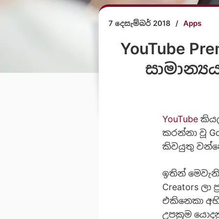
7 දෙසැම්බර් 2018
/
Apps
YouTube Pre
සාමාන්‍ය
YouTube
කිය
කරන්නා වූ G
කිවයුතු වන්න
ඉතින් මෙවැන
Creators ලා
එකිනෙකා අභි
උපක්‍රම යොද