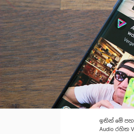
ඉතින් මේ පහ
Audio රහිත 