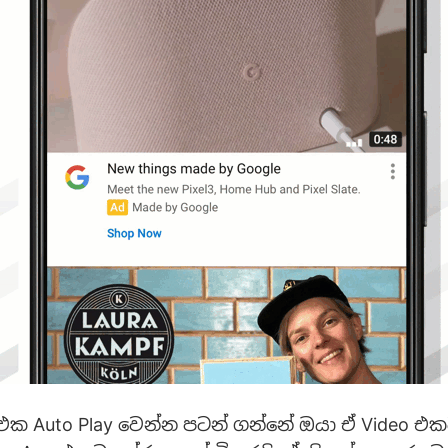
o එක Auto Play වෙන්න පටන් ගන්නේ ඔයා ඒ Video එක