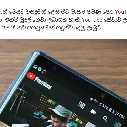
් මෙයට විසදුමක් ලෙස මීට මාස 6 පමණ පෙර
YouT
 ලා, එනම් මුදල් ගෙවා ලබාගත හැකි YouTube සේවාව 
y නමින් නව පහසුකමක් හදුන්වාදෙනු ලැබුවා.