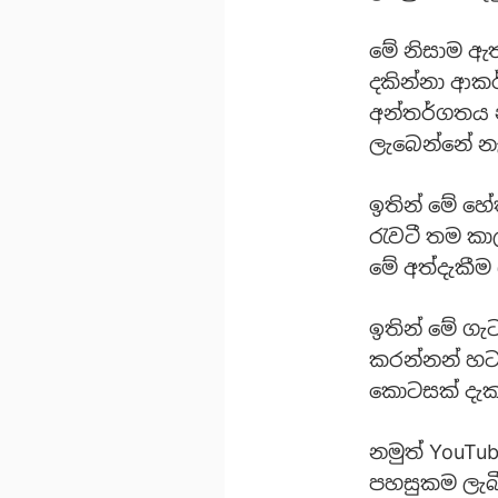
මේ නිසාම ඇතැ
දකින්නා ආකර
අන්තර්ගතය 
ලැබෙන්නේ න
ඉතින් මේ හ
රැවටී තම කා
මේ අත්දැකීම
ඉතින් මේ ගැ
කරන්නන් හට 
කොටසක් දැකග
නමුත් YouTu
පහසුකම ලැබී