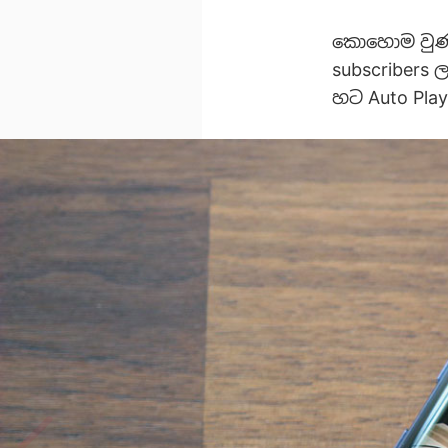
කොහොම වුණත
subscribers
හට Auto Pla