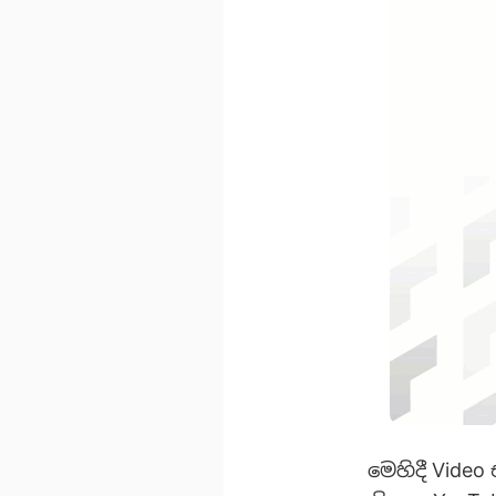
මෙහිදී Vide