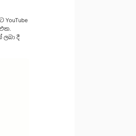
ට YouTube
 එක.
ලබා දී