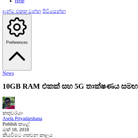
Help
දැන්ම එකතු වන්න
පිවිසෙන්න
Preferences
News
10GB RAM එකක් සහ 5G තාක්ෂණය සමඟ ව
කතුවරයා
Asela Priyadarshana
Publish කළේ
ඔක් 18, 2018
කියවීමට ගතවන කාලය