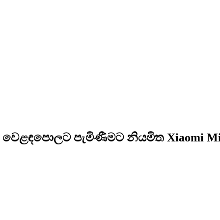
ෙළඳපොලට පැමිණීමට නියමිත Xiaomi Mi