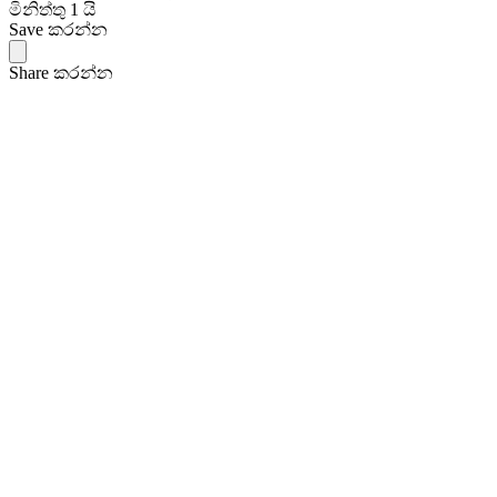
මිනිත්තු 1 යි
Save කරන්න
Share කරන්න