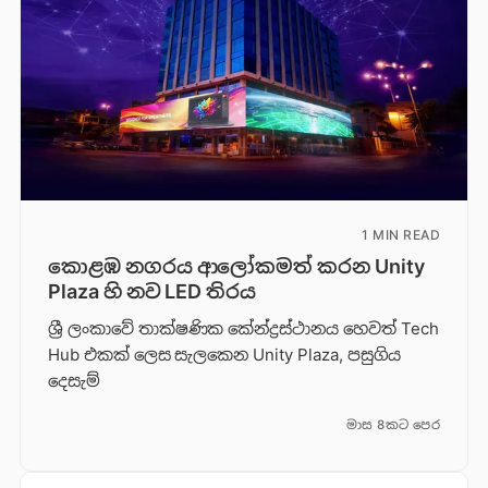
1 MIN READ
කොළඹ නගරය ආලෝකමත් කරන Unity
Plaza හි නව LED තිරය
ශ්‍රී ලංකාවේ තාක්ෂණික කේන්ද්‍රස්ථානය හෙවත් Tech
Hub එකක් ලෙස සැලකෙන Unity Plaza, පසුගිය
දෙසැම්
මාස 8කට පෙර