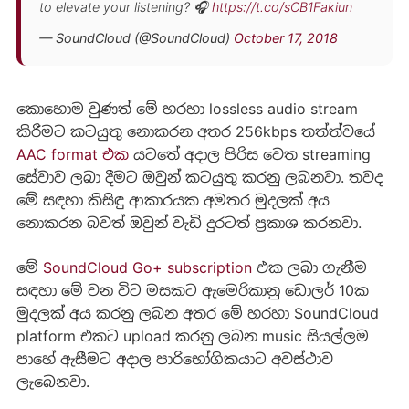
to elevate your listening? 🎧
https://t.co/sCB1Fakiun
— SoundCloud (@SoundCloud)
October 17, 2018
කොහොම වුණත් මේ හරහා lossless audio stream
කිරීමට කටයුතු නොකරන අතර 256kbps තත්ත්වයේ
AAC format එක
යටතේ අදාල පිරිස වෙත streaming
සේවාව ලබා දීමට ඔවුන් කටයුතු කරනු ලබනවා. තවද
මේ සඳහා කිසිඳු ආකාරයක අමතර මුදලක් අය
නොකරන බවත් ඔවුන් වැඩි දුරටත් ප්‍රකාශ කරනවා.
මේ
SoundCloud Go+ subscription
එක ලබා ගැනීම
සඳහා මේ වන විට මසකට ඇමෙරිකානු ඩොලර් 10ක
මුදලක් අය කරනු ලබන අතර මේ හරහා SoundCloud
platform එකට upload කරනු ලබන music සියල්ලම
පාහේ ඇසීමට අදාල පාරිභෝගිකයාට අවස්ථාව
ලැබෙනවා.