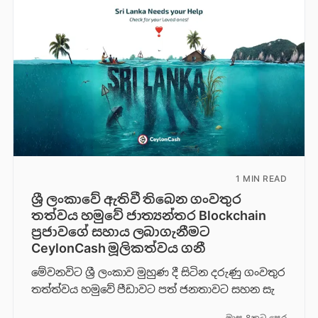
1 MIN READ
ශ්‍රී ලංකාවේ ඇතිවී තිබෙන ගංවතුර
තත්වය හමුවේ ජාත්‍යන්තර Blockchain
ප්‍රජාවගේ සහාය ලබාගැනීමට
CeylonCash මූලිකත්වය ග​නී
මේවනවිට ශ්‍රී ලංකාව මුහුණ දී සිටින දරුණු ගංවතුර
තත්ත්වය හමුවේ පීඩාවට පත් ජනතාවට සහන සැ
මාස 8කට පෙර