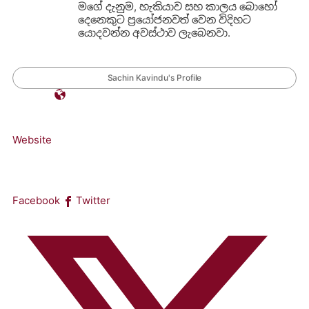
මගේ දැනුම, හැකියාව සහ කාලය බොහෝ
දෙනෙකුට ප්‍රයෝජනවත් වෙන විදිහට
යොදවන්න අවස්ථාව ලැබෙනවා.
Sachin Kavindu's Profile
Website
Facebook
Twitter