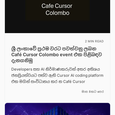
2 MIN READ
ශ්‍රී ලංකාවේ ප්‍රථම වරට පවත්වනු ලබන
Café Cursor Colombo event එක පිළිබඳව
දැනගනිමු
Developers සහ AI නිර්මාණකරුවන් අතර අතිශය
ජනප්‍රියත්වයට පත්ව ඇති Cursor AI coding platform
එක මගින් සංවිධානය කර න Café Cursor
මාස 8කට පෙර