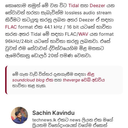
කොහොම නමුත් මේ වන විට
Tidal
සහ
Deezer
යන
සේවාවන් හරහා සැබැවින්ම lossless audio stream
කිරීමට කටයුතු කරනු ලබන අතර Deezer ඒ සඳහා
FLAC
format එක 44.1 kHz / 16 bit යටතේ භාවිතා
කරන අතර Tidal මේ සඳහා FLAC/
WAV
යන format
96kHz/24bit යටතේ භාවිතා කරනු ලබනවා. එසේ
වුවත් එම සේවාවන් ද්විත්වයෙහිම මිළ මසකට
ඇමෙරිකානු ඩොලර් 20ක් පමණ වෙනවා.
මේ ගැන වැඩි විස්තර දැනගැනීම සඳහා
නිළ
soundcloud blog එක
සහ
theverge වෙබ් අඩවිය
භාවිතා කළ හැක.
Sachin Kavindu
technews.lk එකට news ලියන එක මගේ
ප්‍රියතම විනෝදාංශයක් වගේම ඒකෙන්