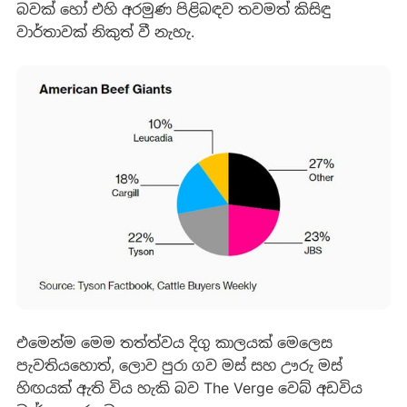
බවක් හෝ එහි අරමුණ පිළිබඳව තවමත් කිසිඳු
වාර්තාවක් නිකුත් වී නැහැ.
එමෙන්ම මෙම තත්ත්වය දිගු කාලයක් මෙලෙස
පැවතියහොත්, ලොව පුරා ගව මස් සහ ඌරු මස්
හිඟයක් ඇති විය හැකි බව The Verge වෙබ් අඩවිය