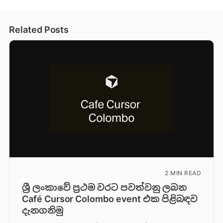
Related Posts
2 MIN READ
ශ්‍රී ලංකාවේ ප්‍රථම වරට පවත්වනු ලබන
Café Cursor Colombo event එක පිළිබඳව
දැනගනිමු