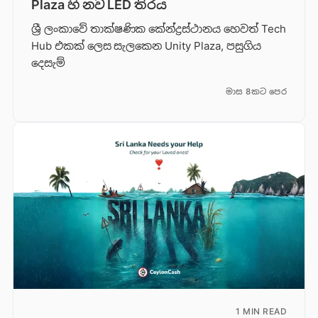
Plaza හි නව LED තිරය
ශ්‍රී ලංකාවේ තාක්ෂණික කේන්ද්‍රස්ථානය හෙවත් Tech
Hub එකක් ලෙස සැලකෙන Unity Plaza, පසුගිය
දෙසැම්
මාස 8කට පෙර
1 MIN READ