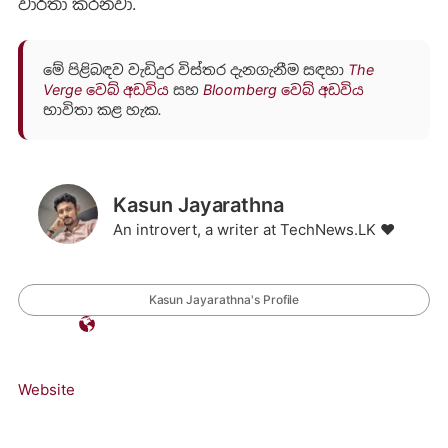
වාර්තා කරනවා.
මේ පිළිබඳව වැඩිදුර විස්තර දැනගැනීම සඳහා
The
Verge වෙබ් අඩවිය
සහ
Bloomberg වෙබ් අඩවිය
භාවිතා කළ හැක.
Kasun Jayarathna
An introvert, a writer at TechNews.LK ❤️
Kasun Jayarathna's Profile
Website