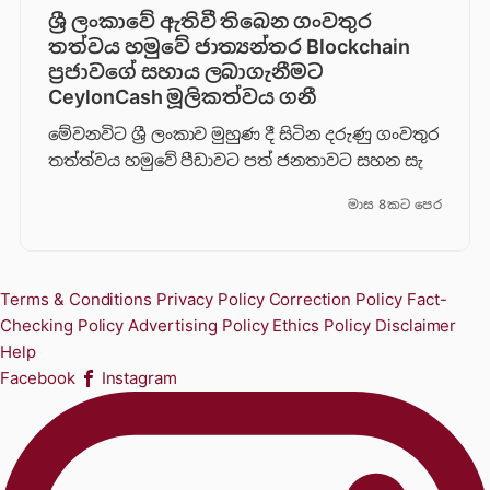
ශ්‍රී ලංකාවේ ඇතිවී තිබෙන ගංවතුර
තත්වය හමුවේ ජාත්‍යන්තර Blockchain
ප්‍රජාවගේ සහාය ලබාගැනීමට
CeylonCash මූලිකත්වය ග​නී
මේවනවිට ශ්‍රී ලංකාව මුහුණ දී සිටින දරුණු ගංවතුර
තත්ත්වය හමුවේ පීඩාවට පත් ජනතාවට සහන සැ
මාස 8කට පෙර
Terms & Conditions
Privacy Policy
Correction Policy
Fact-
Checking Policy
Advertising Policy
Ethics Policy
Disclaimer
Help
Facebook
Instagram