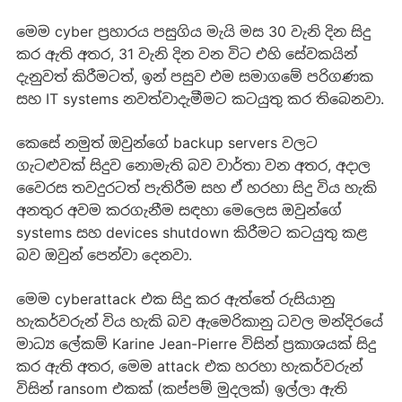
මෙම cyber ප්‍රහාරය පසුගිය මැයි මස 30 වැනි දින සිදු
කර ඇති අතර, 31 වැනි දින වන විට එහි සේවකයින්
දැනුවත් කිරීමටත්, ඉන් පසුව එම සමාගමේ පරිගණක
සහ IT systems නවත්වාදැමීමට කටයුතු කර තිබෙනවා.
කෙසේ නමුත් ඔවුන්ගේ backup servers වලට
ගැටළුවක් සිදුව නොමැති බව වාර්තා වන අතර, අදාල
වෛරස තවදුරටත් පැතිරීම සහ ඒ හරහා සිදු විය හැකි
අනතුර අවම කරගැනීම සඳහා මෙලෙස ඔවුන්ගේ
systems සහ devices shutdown කිරීමට කටයුතු කළ
බව ඔවුන් පෙන්වා දෙනවා.
මෙම cyberattack එක සිදු කර ඇත්තේ රුසියානු
හැකර්වරුන් විය හැකි බව ඇමෙරිකානු ධවල මන්දිරයේ
මාධ්‍ය ලේකම් Karine Jean-Pierre විසින් ප්‍රකාශයක් සිදු
කර ඇති අතර, මෙම attack එක හරහා හැකර්වරුන්
විසින් ransom එකක් (කප්පම් මුදලක්) ඉල්ලා ඇති