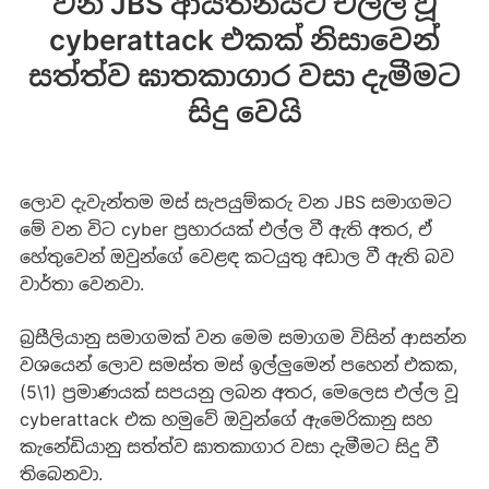
වන JBS ආයතනයට එල්ල වූ
cyberattack එකක් නිසාවෙන්
සත්ත්ව ඝාතකාගාර වසා දැමීමට
සිදු වෙයි
ලොව දැවැන්තම මස් සැපයුම්කරු වන JBS සමාගමට
මේ වන විට cyber ප්‍රහාරයක් එල්ල වී ඇති අතර, ඒ
හේතුවෙන් ඔවුන්ගේ වෙළඳ කටයුතු අඩාල වී ඇති බව
වාර්තා වෙනවා.
බ්‍රසීලියානු සමාගමක් වන මෙම සමාගම විසින් ආසන්න
වශයෙන් ලොව සමස්ත මස් ඉල්ලුමෙන් පහෙන් එකක,
(5\1) ප්‍රමාණයක් සපයනු ලබන අතර, මෙලෙස එල්ල වූ
cyberattack එක හමුවේ ඔවුන්ගේ ඇමෙරිකානු සහ
කැනේඩියානු සත්ත්ව ඝාතකාගාර වසා දැමීමට සිදු වී
තිබෙනවා.