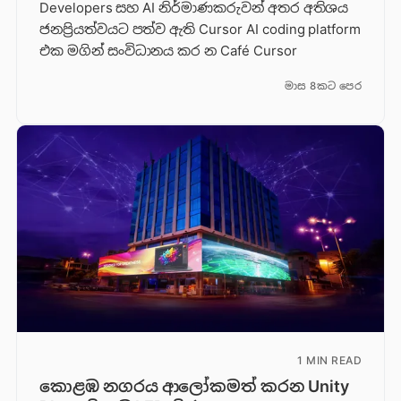
Developers සහ AI නිර්මාණකරුවන් අතර අතිශය
ජනප්‍රියත්වයට පත්ව ඇති Cursor AI coding platform
එක මගින් සංවිධානය කර න Café Cursor
මාස 8කට පෙර
1 MIN READ
කොළඹ නගරය ආලෝකමත් කරන Unity