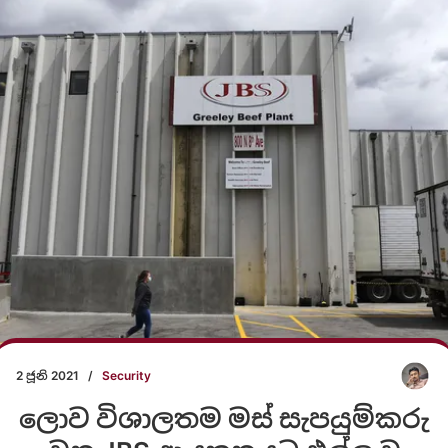
2 ජූනි 2021
/
Security
ලොව විශාලතම මස් සැපයුම්කරු