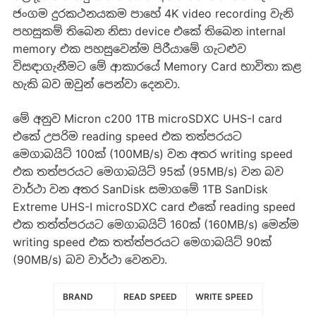
ජංගම දුරකථනයකම පාහේ 4K video recording වැනි
පහසුකම් තිබෙන නිසා device එකේ තිබෙන internal
memory එක පහසුවෙන්ම පිරීයාමේ ගැටළුව
විසඳාගැනීමට මේ ආකාරයේ Memory Card භාවිතා කළ
හැකි බව ඔවුන් පෙන්වා දෙනවා.
මේ අනුව Micron c200 1TB microSDXC UHS-I card
එකේ උපරිම reading speed එක තත්පරයට
මෙගාබයිට් 100ක් (100MB/s) වන අතර writing speed
එක තත්පරයට මෙගාබයිට් 95ක් (95MB/s) වන බව
වාර්ථා වන අතර SanDisk සමාගමේ 1TB SanDisk
Extreme UHS-I microSDXC card එකේ reading speed
එක තත්ත්පරයට මෙගාබයිට් 160ක් (160MB/s) මෙන්ම
writing speed එක තත්ත්පරයට මෙගාබයිට් 90ක්
(90MB/s) බව වාර්ථා වෙනවා.
BRAND
READ SPEED
WRITE SPEED