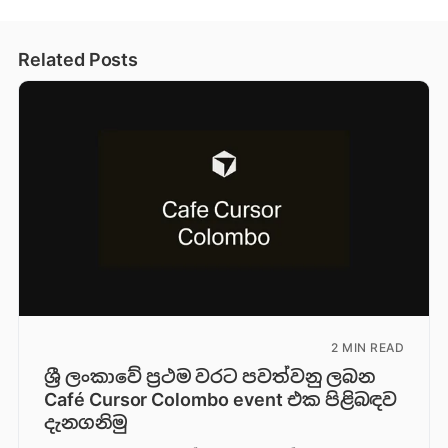
Related Posts
2 MIN READ
ශ්‍රී ලංකාවේ ප්‍රථම වරට පවත්වනු ලබන
Café Cursor Colombo event එක පිළිබඳව
දැනගනිමු