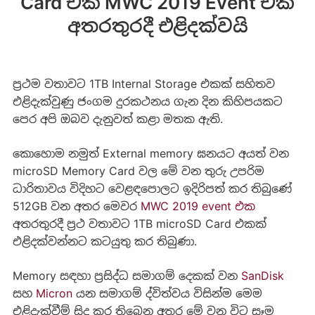
Card එක MWC 2019 Event එක
අතරතුරදී එළිදක්වයි
ප්‍රථම වතාවට 1TB Internal Storage එකක් සහිතව
එළිදැක්වුණු ජංගම දුරකථනය ගැන දින කිහිපයකට
පෙර අපි ඔබව දැනුවත් කළා මතක ඇති.
කොහොම නමුත් External memory ඝනයට අයත් වන
microSD Memory Card වල මේ වන තුරු උපරිම
ධාරිතාවය විදිහට වෙළඳපොලට ඉදිරිපත් කර තිබුණේ
512GB වන අතර මෙවර
MWC 2019 event එක
අතරතුරදී ප්‍රථ වතාවට 1TB microSD Card එකක්
එළිදක්වන්නට කටයුතු කර තිබුණා.
Memory සඳහා ප්‍රසිද්ධ සමාගම් දෙකක් වන
SanDisk
සහ
Micron
යන සමාගම් ද්විත්වය විසින්ම මෙම
එළිදැක්වීම් සිදු කර තිබෙන අතර මේ වන විට සෑම