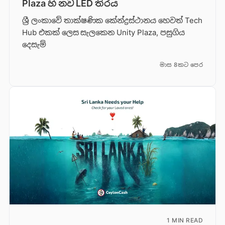
Plaza හි නව LED තිරය
ශ්‍රී ලංකාවේ තාක්ෂණික කේන්ද්‍රස්ථානය හෙවත් Tech
Hub එකක් ලෙස සැලකෙන Unity Plaza, පසුගිය
දෙසැම්
මාස 8කට පෙර
1 MIN READ