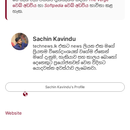
වෙබ් අඩවිය
හා
Softpedia වෙබ් අඩවිය
භාවිතා කළ
හැක.
Sachin Kavindu
technews.lk එකට news ලියන එක මගේ
ප්‍රියතම විනෝදාංශයක් වගේම ඒකෙන්
මගේ දැනුම, හැකියාව සහ කාලය බොහෝ
දෙනෙකුට ප්‍රයෝජනවත් වෙන විදිහට
යොදවන්න අවස්ථාව ලැබෙනවා.
Sachin Kavindu's Profile
Website