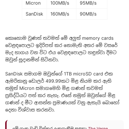
Micron
100MB/s
95MB/s
SanDisk
160MB/s
90MB/s
කොහොම වුණත් තවමත් මේ අලුත් memory cards
වෙළඳපොලට ඉදිරිපත් කර නොමැති අතර මේ වසරේ
මැද භාගය වන විට එය වෙළඳපොලට හඳුන්වා දීමට
ඔවුන් සූදානමින් සිටිනවා.
SanDisk සමාගම ඔවුන්ගේ 1TB microSD card එක
ඇමරිකානු ඩොලර් 499.99කට මිළ නියම කර ඇති
නමුත් Micron සමාගමෙහි මිළ ගණන් තවමත්
ප්‍රසිද්ධියට පත් කර නැහැ. එසේ නමුත් ඔවුන්ගේ මිළ
ගණන් ද මීට ආසන්න ප්‍රමාණයක් වනු ඇතැයි බොහෝ
දෙනා විශ්වාස කරනවා.
මේ ගැන වැඩි විස්තර දැනගැනීම සඳහා
The Verge