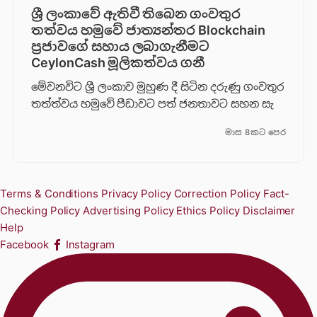
ශ්‍රී ලංකාවේ ඇතිවී තිබෙන ගංවතුර
තත්වය හමුවේ ජාත්‍යන්තර Blockchain
ප්‍රජාවගේ සහාය ලබාගැනීමට
CeylonCash මූලිකත්වය ග​නී
මේවනවිට ශ්‍රී ලංකාව මුහුණ දී සිටින දරුණු ගංවතුර
තත්ත්වය හමුවේ පීඩාවට පත් ජනතාවට සහන සැ
මාස 8කට පෙර
Terms & Conditions
Privacy Policy
Correction Policy
Fact-
Checking Policy
Advertising Policy
Ethics Policy
Disclaimer
Help
Facebook
Instagram