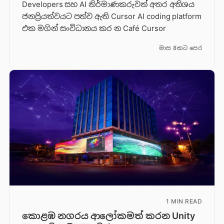
Developers සහ AI නිර්මාණකරුවන් අතර අතිශය
ජනප්‍රියත්වයට පත්ව ඇති Cursor AI coding platform
එක මගින් සංවිධානය කර න Café Cursor
මාස 8කට පෙර
1 MIN READ
කොළඹ නගරය ආලෝකමත් කරන Unity