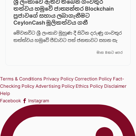
ශ්‍රී ලංකාවේ ඇතිවී තිබෙන ගංවතුර
තත්වය හමුවේ ජාත්‍යන්තර Blockchain
ප්‍රජාවගේ සහාය ලබාගැනීමට
CeylonCash මූලිකත්වය ග​නී
මේවනවිට ශ්‍රී ලංකාව මුහුණ දී සිටින දරුණු ගංවතුර
තත්ත්වය හමුවේ පීඩාවට පත් ජනතාවට සහන සැ
මාස 8කට පෙර
Terms & Conditions
Privacy Policy
Correction Policy
Fact-
Checking Policy
Advertising Policy
Ethics Policy
Disclaimer
Help
Facebook
Instagram