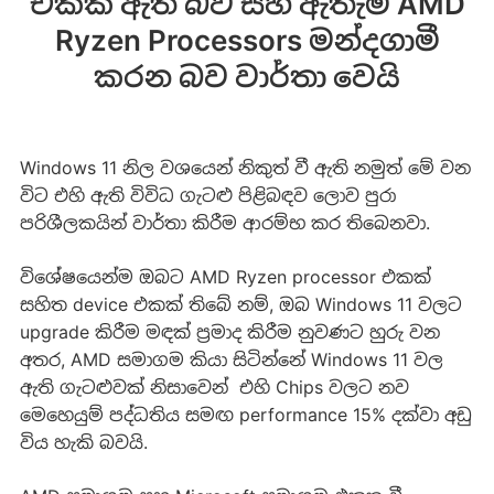
එකක් ඇති බව සහ ඇතැම් AMD
Ryzen Processors මන්දගාමී
කරන බව වාර්තා වෙයි
Windows 11 නිල වශයෙන් නිකුත් වී ඇති නමුත් මේ වන
විට එහි ඇති විවිධ ගැටළු පිළිබඳව ලොව පුරා
පරිශීලකයින් වාර්තා කිරීම ආරම්භ කර තිබෙනවා.
විශේෂයෙන්ම ඔබට AMD Ryzen processor එකක්
සහිත device එකක් තිබේ නම්, ඔබ Windows 11 වලට
upgrade කිරීම මඳක් ප්‍රමාද කිරීම නුවණට හුරු වන
අතර, AMD සමාගම කියා සිටින්නේ Windows 11 වල
ඇති ගැටළුවක් නිසාවෙන් එහි Chips වලට නව
මෙහෙයුම් පද්ධතිය සමඟ performance 15% දක්වා අඩු
විය හැකි බවයි.