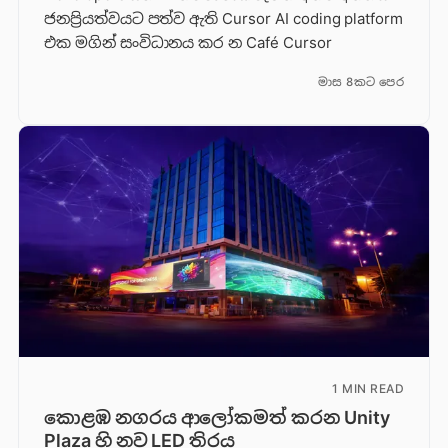
ජනප්‍රියත්වයට පත්ව ඇති Cursor AI coding platform
එක මගින් සංවිධානය කර න Café Cursor
මාස 8කට පෙර
1 MIN READ
කොළඹ නගරය ආලෝකමත් කරන Unity
Plaza හි නව LED තිරය