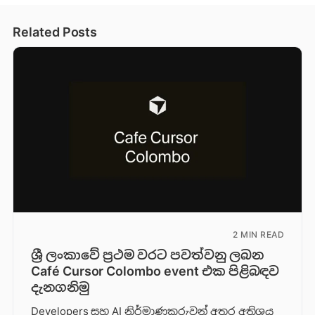
Related Posts
2 MIN READ
ශ්‍රී ලංකාවේ ප්‍රථම වරට පවත්වනු ලබන
Café Cursor Colombo event එක පිළිබඳව
දැනගනිමු
Developers සහ AI නිර්මාණකරුවන් අතර අතිශය