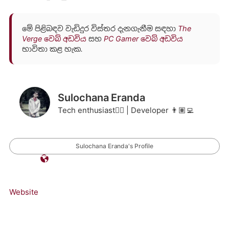
මේ පිළිබඳව වැඩිදුර විස්තර දැනගැනීම සඳහා
The
Verge වෙබ් අඩවිය
සහ
PC Gamer වෙබ් අඩවිය
භාවිතා කළ හැක.
Sulochana Eranda
Tech enthusiast❤️‍🔥 | Developer 👨🏽‍💻
Sulochana Eranda's Profile
Website