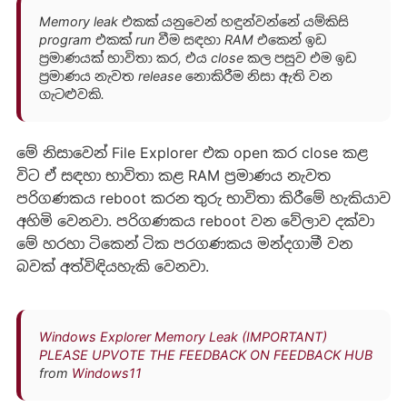
Memory leak එකක් යනුවෙන් හඳුන්වන්නේ යම්කිසි
program එකක් run වීම සඳහා RAM එකෙන් ඉඩ
ප්‍රමාණයක් භාවිතා කර, එය close කල පසුව එම ඉඩ
ප්‍රමාණය නැවත release නොකිරීම නිසා ඇති වන
ගැටළුවකි.
මේ නිසාවෙන් File Explorer එක open කර close කළ
විට ඒ සඳහා භාවිතා කළ RAM ප්‍රමාණය නැවත
පරිගණකය reboot කරන තුරු භාවිතා කිරීමේ හැකියාව
අහිමි වෙනවා. පරිගණකය reboot වන වේලාව දක්වා
මේ හරහා ටිකෙන් ටික පරගණකය මන්දගාමී වන
බවක් අත්විඳියහැකි වෙනවා.
Windows Explorer Memory Leak (IMPORTANT)
PLEASE UPVOTE THE FEEDBACK ON FEEDBACK HUB
from
Windows11