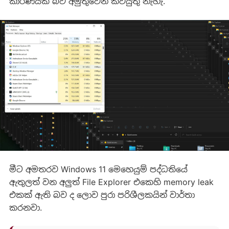
කාරණයක් බව අමුතුවෙන් කිවයුතු නැහැ.
මීට අමතරව Windows 11 මෙහෙයුම් පද්ධතියේ
ඇතුලත් වන අලුත් File Explorer එකෙහි memory leak
එකක් ඇති බව ද ලොව පුරා පරිශීලකයින් වාර්තා
කරනවා.