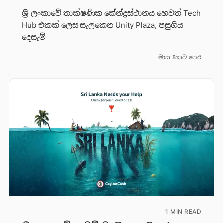
ශ්‍රී ලංකාවේ තාක්ෂණික කේන්ද්‍රස්ථානය හෙවත් Tech
Hub එකක් ලෙස සැලකෙන Unity Plaza, පසුගිය
දෙසැම්
මාස 8කට පෙර
1 MIN READ