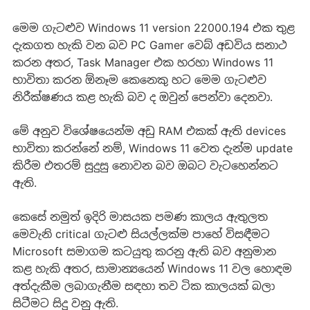
මෙම ගැටළුව Windows 11 version 22000.194 එක තුළ
දැකගත හැකි වන බව PC Gamer වෙබ් අඩවිය සනාථ
කරන අතර, Task Manager එක හරහා Windows 11
භාවිතා කරන ඕනෑම කෙනෙකු හට මෙම ගැටළුව
නිරීක්ෂණය කළ හැකි බව ද ඔවුන් පෙන්වා දෙනවා.
මේ අනුව විශේෂයෙන්ම අඩු RAM එකක් ඇති devices
භාවිතා කරන්නේ නම්, Windows 11 වෙත දැන්ම update
කිරීම එතරම් සුදුසු නොවන බව ඔබට වැටහෙන්නට
ඇති.
කෙසේ නමුත් ඉදිරි මාසයක පමණ කාලය ඇතුලත
මෙවැනි critical ගැටළු සියල්ලක්ම පාහේ විසඳීමට
Microsoft සමාගම කටයුතු කරනු ඇති බව අනුමාන
කළ හැකි අතර, සාමාන්‍යයෙන් Windows 11 වල හොඳම
අත්දැකීම ලබාගැනීම සඳහා තව ටික කාලයක් බලා
සිටීමට සිදු වනු ඇති.