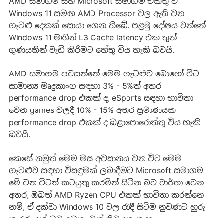
AMD සමාගම සහ Microsoft සමාගම එකතු වී
Windows 11 සමඟ AMD Processor වල ඇති වන
ගැටළු දෙකක් සොයා ගෙන තිබේ. පළමු දෝෂය වන්නේ
Windows 11 මඟින් L3 Cache latency එක තුන්
ගුණයකින් වැඩි කිරීමට හේතු විය හැකි බවයි.
AMD සමාගම පවසන්නේ මෙම ගැටළුව බොහෝ විට
සාමාන්‍ය මෘදුකාංග සඳහා 3% - 5%ත් අතර
performance drop එකක් ද, eSports සඳහා භාවිතා
වෙන games වලදී 10% - 15% අතර ප්‍රමාණයක
performance drop එකක් ද බළාපොරොත්තු විය හැකි
බවයි.
කෙසේ නමුත් මෙම මස අවසානය වන විට මෙම
ගැටළුව සඳහා විසඳුමක් ලබාදීමට Microsoft සමාගම
මේ වන විටත් කටයුතු කරමින් සිටින බව වාර්තා වෙන
අතර, ඔබත් AMD Ryzen CPU එකක් භාවිතා කරන්නෙ
නම්, ඒ දක්වා Windows 10 වල රැඳී සිටිම නුවණට හුරු