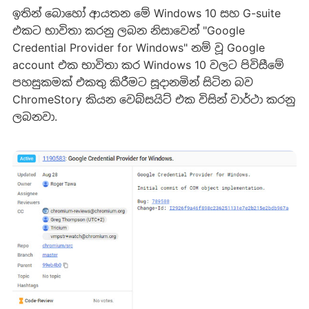
ඉතින් බොහෝ ආයතන මේ Windows 10 සහ G-suite
එකට භාවිතා කරනු ලබන නිසාවෙන් "Google
Credential Provider for Windows" නම් වූ Google
account එක භාවිතා කර Windows 10 වලට පිවිසීමේ
පහසුකමක් එකතු කිරීමට සූදානමින් සිටින බව
ChromeStory කියන වෙබ්සයිට් එක විසින් වාර්ථා කරනු
ලබනවා.