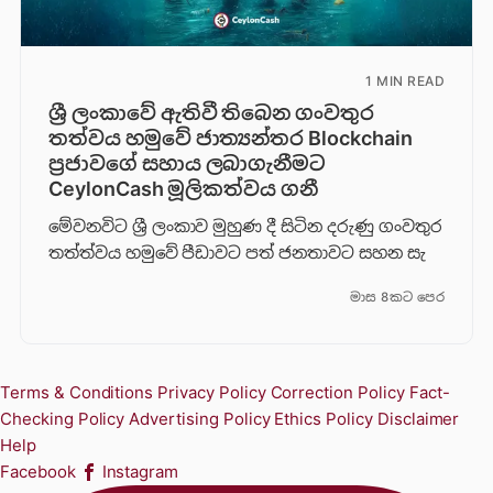
1 MIN READ
ශ්‍රී ලංකාවේ ඇතිවී තිබෙන ගංවතුර
තත්වය හමුවේ ජාත්‍යන්තර Blockchain
ප්‍රජාවගේ සහාය ලබාගැනීමට
CeylonCash මූලිකත්වය ග​නී
මේවනවිට ශ්‍රී ලංකාව මුහුණ දී සිටින දරුණු ගංවතුර
තත්ත්වය හමුවේ පීඩාවට පත් ජනතාවට සහන සැ
මාස 8කට පෙර
Terms & Conditions
Privacy Policy
Correction Policy
Fact-
Checking Policy
Advertising Policy
Ethics Policy
Disclaimer
Help
Facebook
Instagram