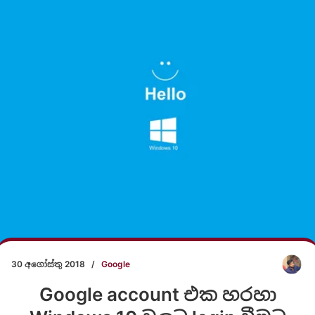
30 අගෝස්තු 2018
/
Google
Google account එක හරහා