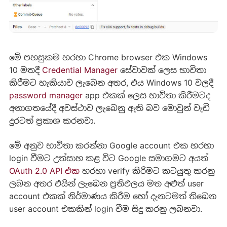
මේ පහසුකම හරහා Chrome browser එක Windows
10 මතදී
Credential Manager
සේවාවක් ලෙස භාවිතා
කිරීමට හැකියාව ලැබෙන අතර, එය Windows 10 වලදී
password manager
app එකක් ලෙස භාවිතා කිරීමටද
අනාගතයේදී අවස්ථාව ලැබෙනු ඇති බව මොවුන් වැඩි
දුරටත් ප්‍රකාශ කරනවා.
මේ අනුව භාවිතා කරන්නා Google account එක හරහා
login වීමට උත්සාහ කළ විට Google සමාගමට අයත්
OAuth 2.0 API එක
හරහා verify කිරිමට කටයුතු කරනු
ලබන අතර එයින් ලැබෙන ප්‍රතිඵලය මත අළුත් user
account එකක් නිර්මාණය කිරීම හෝ දැනටමත් තිබෙන
user account එකකින් login වීම සිදු කරනු ලබනවා.