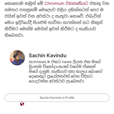
කොහොම නමුත් මේ
Chromium ව්‍යාපෘතියට
එකතු වන
සමහර පහසුකම් මෙලොව එළිය දකින්නටත් පෙර ම
එයින් ඉවත් වන අවස්ථා ද නැතුවා නොවේ. එබැවින්
මෙය ඉදිරියේදී සියළුම භාවිතා කරන්නන් හට නිකුත්
කිරීමට මෙන්ම මෙයින් ඉවත් කිරීමට ද හැකියාව
තිබෙනවා.
Sachin Kavindu
technews.lk එකට news ලියන එක මගේ
ප්‍රියතම විනෝදාංශයක් වගේම ඒකෙන්
මගේ දැනුම, හැකියාව සහ කාලය බොහෝ
දෙනෙකුට ප්‍රයෝජනවත් වෙන විදිහට
යොදවන්න අවස්ථාව ලැබෙනවා.
Sachin Kavindu's Profile