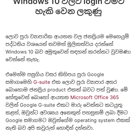
Windows 10 වලට login වීමට
හැකි වෙන ලකුණු
ලොව පුරා ව්‍යාපාරික ආයතන වල ජනප්‍රියම මෙහෙයුම්
පද්ධතිය වශයෙන් තවමත් මූලිකත්වය දරන්නේ
Windows 10 බව අමුතුවෙන් සඳහන් කරන්නට වුවමණා
වෙන්නේ නැහැ.
එමෙන්ම පසුගිය වසර කිහිපය පුරා Google
සමාගමෙහි
G-suite
එක ලොව පුරා ව්‍යාපාර අතර
බොහොම ජනප්‍රිය product එකක් බවට පත් වුණා. මේ
හේතුවෙන් බොහෝ ආයතන
Microsoft Office 365
වලින් Google G-suite එකට මාරු වෙන්නට කටයුතු
කළත්, ඔවුන්ට අවශ්‍යය අනෙකුත් පහසුකම් ලබා දීමට
Google සමාගමට ඔවුන්ගේම operating system එකක්
නැති බව අපි කවුරුත් හොඳින් දන්නවා.