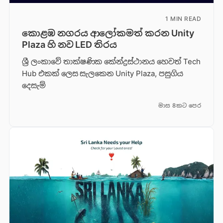
1 MIN READ
කොළඹ නගරය ආලෝකමත් කරන Unity
Plaza හි නව LED තිරය
ශ්‍රී ලංකාවේ තාක්ෂණික කේන්ද්‍රස්ථානය හෙවත් Tech
Hub එකක් ලෙස සැලකෙන Unity Plaza, පසුගිය
දෙසැම්
මාස 8කට පෙර