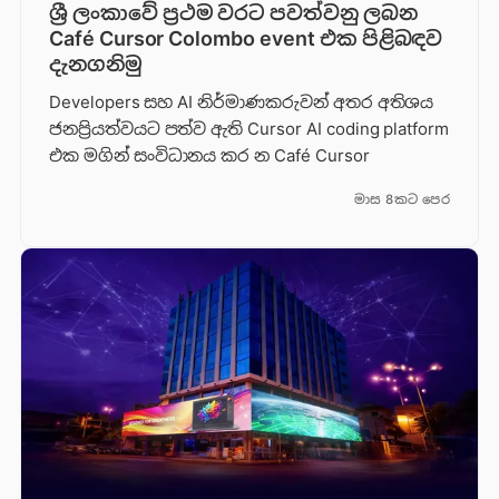
ශ්‍රී ලංකාවේ ප්‍රථම වරට පවත්වනු ලබන
Café Cursor Colombo event එක පිළිබඳව
දැනගනිමු
Developers සහ AI නිර්මාණකරුවන් අතර අතිශය
ජනප්‍රියත්වයට පත්ව ඇති Cursor AI coding platform
එක මගින් සංවිධානය කර න Café Cursor
මාස 8කට පෙර