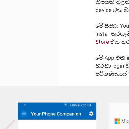
කීපයක් තුළි
device එක 
මේ සදහා Yo
install කර
Store
එක හරහ
මේ App එක 
හරහා login 
පරිගණකයේ Yo