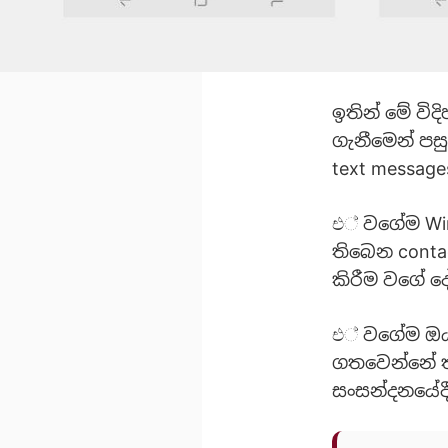
ඉතින් මේ ව
ගැනීමෙන් පස
text messag
එ් වගේම W
තිබෙන conta
කිරීම වගේ ද
එ් වගේම ඔ
ගතවෙන්නේ තත
සංසන්දනයේද