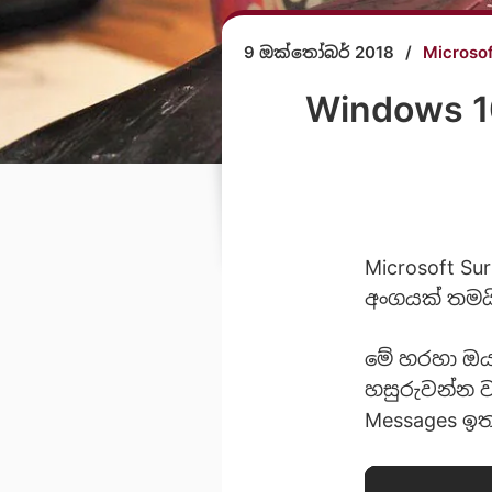
9 ඔක්තෝබර් 2018
/
Microso
Windows 
Microsoft Su
අංගයක් තමයි
මේ හරහා ඔය
හසුරුවන්න ව
Messages ඉ