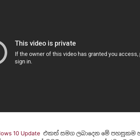
dows 10 Update
එකත් සමග ලබාදෙන මේ පහසුකම 