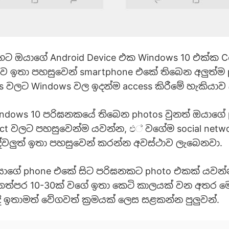
ිදිහට ඔයාගේ Android Device එක Windows 10 එක්ක 
ුව ඉතා පහසුවෙන් smartphone එකේ තිබෙන අලුත්ම 
es වලට Windows වල ඉදන්ම access කිරීමේ හැකියාව
indows 10 පරිඝනකයේ තිබෙන photos වුනත් ඔයාගේ
ct වලට පහසුවෙන්ම යවන්න, එ් වගේම social netwo
ේවලුත් ඉතා පහසුවෙන් කරන්න අවස්ථාව ලැබෙනවා.
යාගේ phone එකේ සිට පරිඝනකට photo එකක් යවන
්පර 10-30ක් වගේ ඉතා කෙටි කාලයක් වන අතර මෙ
ී ඉතාමත් වේගවත් ක්‍රමයක් ලෙස සළකන්න පුලුවන්.