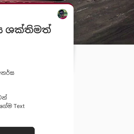
 ශක්තිමත්
 අනර්ඝ
ෙන්
ගේම Text