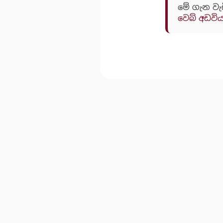
මේ ගැන වැ
වෙබ් අඩවි