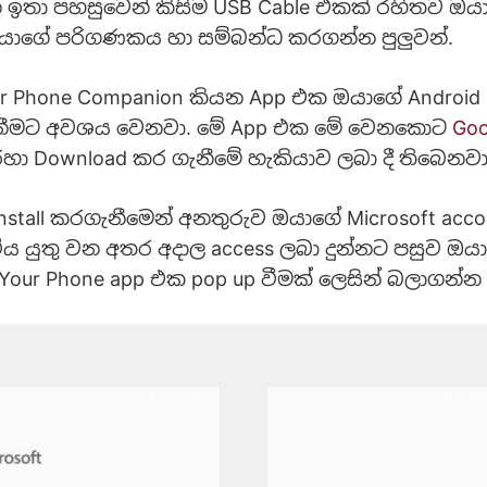
න් ඉතා පහසුවෙන් කිසිම USB Cable එකක් රහිතව ඔය
ඔයාගේ පරිගණකය හා සම්බන්ධ කරගන්න පුලුවන්.
ur Phone Companion කියන App එක ඔයාගේ Androi
ගැනීමට අවශය වෙනවා. මේ App එක මේ වෙනකොට
Goo
ා Download කර ගැනීමේ හැකියාව ලබා දී තිබෙනවා
install කරගැනීමෙන් අනතුරුව ඔයාගේ Microsoft acc
විය යුතු වන අතර අදාල access ලබා දුන්නට පසුව ඔය
ur Phone app එක pop up වීමක් ලෙසින් බලාගන්න ප