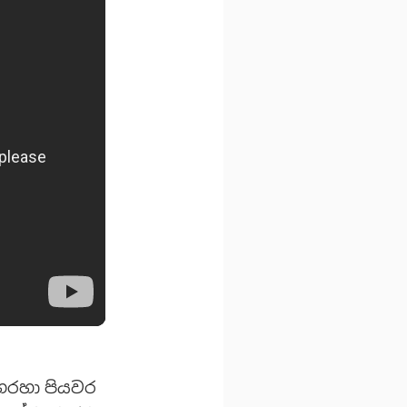
හරහා පියවර