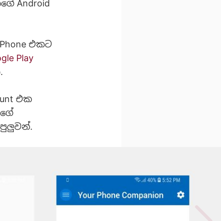
ාගේ Android
d Phone එකට
gle Play
.
ount එක
ාගේ
ුලුවන්.