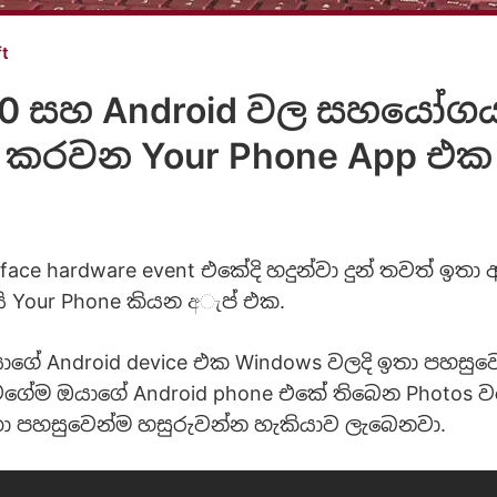
ft
10 සහ Android වල සහයෝගය
කරවන Your Phone App එක
rface hardware event එකේදි හදුන්වා දුන් තවත් ඉතා
 Your Phone කියන අැප් එක.
ාගේ Android device එක Windows වලදි ඉතා පහසුව
ගේම ඔයාගේ Android phone එකේ තිබෙන Photos ව
තා පහසුවෙන්ම හසුරුවන්න හැකියාව ලැබෙනවා.