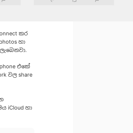
Connect කර
photos හා
 ලැබෙනවා.
 phone එකේ
rk වල share
්න
ය iCloud හා