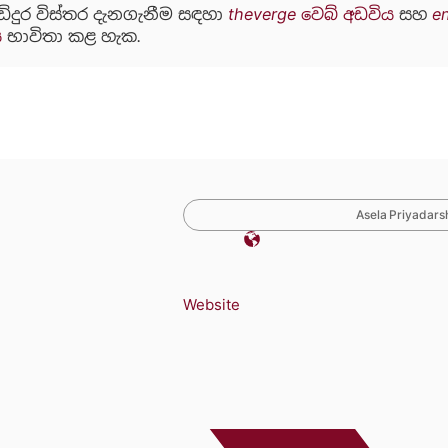
ඩිදුර විස්තර දැනගැනීම සඳහා
theverge වෙබ් අඩවිය
සහ
e
ය
භාවිතා කළ හැක.
Asela Priyadarsh
Website