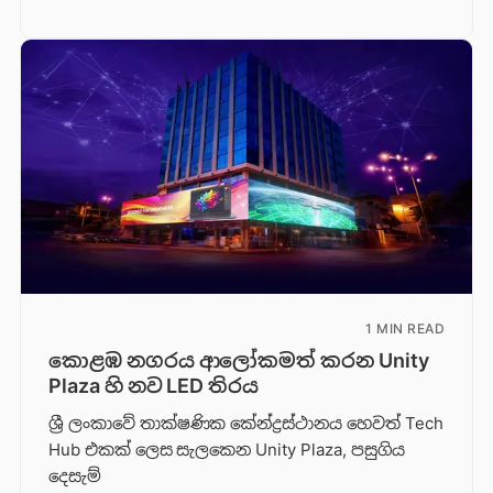
1 MIN READ
කොළඹ නගරය ආලෝකමත් කරන Unity
Plaza හි නව LED තිරය
ශ්‍රී ලංකාවේ තාක්ෂණික කේන්ද්‍රස්ථානය හෙවත් Tech
Hub එකක් ලෙස සැලකෙන Unity Plaza, පසුගිය
දෙසැම්