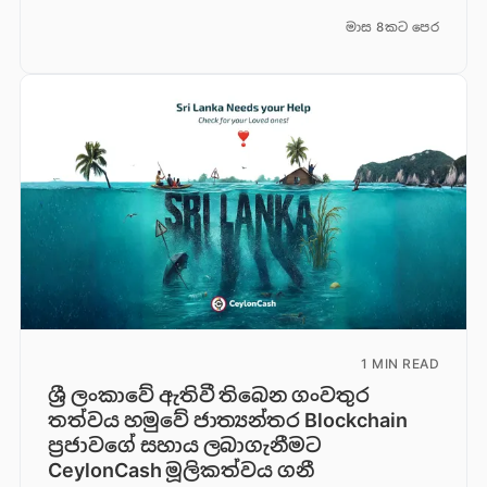
මාස 8කට පෙර
1 MIN READ
ශ්‍රී ලංකාවේ ඇතිවී තිබෙන ගංවතුර
තත්වය හමුවේ ජාත්‍යන්තර Blockchain
ප්‍රජාවගේ සහාය ලබාගැනීමට
CeylonCash මූලිකත්වය ග​නී