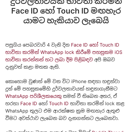
දුර්වලතාවයක් භාවිතා කරමින්
Face ID හෝ Touch ID මඟහැර
යාමට හැකියාව ලැබෙයි
පසුගිය පෙබරවාරි 4 වැනි දින
Face ID හෝ Touch ID
භාවිතා කරමින් WhatsApp lock කිරීමේ පහසුකම iOS
භාවිතා කරන්නන් හට ලබා දීම පිළිබඳව
අපි ඔබව
දැනුවත් කළා මතක ඇති.
කොහොම වුණත් මේ වන විට iPhone සඳහා හඳුන්වා
දුන් මේ පහසුකමේහි දුර්වලතාවයක් හඳුනාගැනීමට
WhatsApp පරිශීලකයෙකු
සමත් වී තිබෙන අතර, ඒ
හරහා
Face ID
හෝ
Touch ID
භාවිතා කරමින් lock කළ
WhatsApp තුලට එම ආරක්ෂක ක්‍රම මඟහැර ඇතුළු
වීමට අවස්ථාව ලැබෙන බව දැනගන්නට ලැබෙනවා.