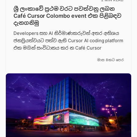
ශ්‍රී ලංකාවේ ප්‍රථම වරට පවත්වනු ලබන
Café Cursor Colombo event එක පිළිබඳව
දැනගනිමු
Developers සහ AI නිර්මාණකරුවන් අතර අතිශය
ජනප්‍රියත්වයට පත්ව ඇති Cursor AI coding platform
එක මගින් සංවිධානය කර න Café Cursor
මාස 8කට පෙර