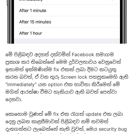
මේ පිළිබඳව අදහස් දක්වමින් Facebook සමාගම
ප්‍රකාශ කර තිබෙන්නේ මෙම දුර්වලතාවය වෙනුවෙන්
ඉතාමත් ඉක්මණින්ම fix එකක් ලබා දීමට කටයුතු
කරන බවත්, ඒ වන තුරු Screen lock පහසුකමෙහි ඇති
"immediately" යන option එක භාවිතා කිරීමෙන් මේ
මගින් ආරක්ෂා වීමට හැකියාව ඇති බවත් පෙන්වා
දෙනවා.
කොහොම වුණත් මේ fix එක රැගත් update එක ලබා
දෙනු ලබන කාළසීමාවක් පිළිබඳව නම් තවමත්
දැනගන්නට ලැබෙන්නේ නැති වුවත්, මෙය security bug