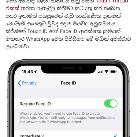
මෙය අත්හදා බළන ආකාරය ඔහු විසින්
Reddit Thread
එකක්
හරහා පැහැදිලි කිරීමට කටයුතු කර තිබෙන
අතර ඉතාමත් පහසුවෙන් වැඩි තාක්ෂණික දැනුමක්
නොමැති අයෙකුට වුවද අදාල පියවර අනුගමනය
කිරීමෙන් Touch ID හෝ Face ID ආරක්ෂක ක්‍රමයන්
මඟහැර WhatsApp වෙත පිවිසීමට මේ මගින් අවස්ථාව
ලැබෙනවා.