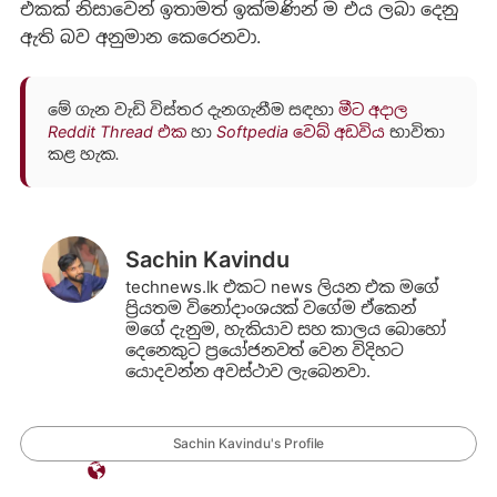
එකක් නිසාවෙන් ඉතාමත් ඉක්මණින් ම එය ලබා දෙනු
ඇති බව අනුමාන කෙරෙනවා.
මේ ගැන වැඩි විස්තර දැනගැනීම සඳහා
මීට අදාල
Reddit Thread එක
හා
Softpedia වෙබ් අඩවිය
භාවිතා
කළ හැක.
Sachin Kavindu
technews.lk එකට news ලියන එක මගේ
ප්‍රියතම විනෝදාංශයක් වගේම ඒකෙන්
මගේ දැනුම, හැකියාව සහ කාලය බොහෝ
දෙනෙකුට ප්‍රයෝජනවත් වෙන විදිහට
යොදවන්න අවස්ථාව ලැබෙනවා.
Sachin Kavindu's Profile