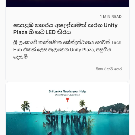
1 MIN READ
කොළඹ නගරය ආලෝකමත් කරන Unity
Plaza හි නව LED තිරය
ශ්‍රී ලංකාවේ තාක්ෂණික කේන්ද්‍රස්ථානය හෙවත් Tech
Hub එකක් ලෙස සැලකෙන Unity Plaza, පසුගිය
දෙසැම්
මාස 8කට පෙර