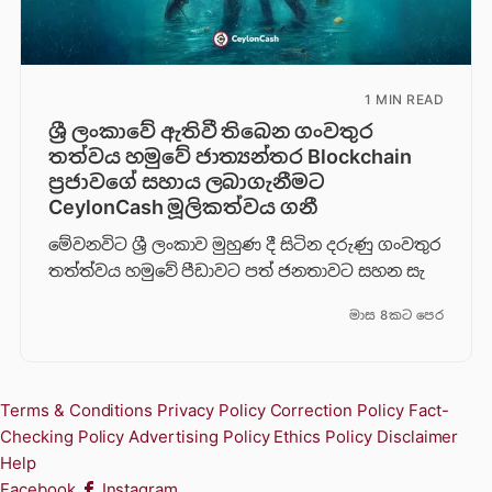
1 MIN READ
ශ්‍රී ලංකාවේ ඇතිවී තිබෙන ගංවතුර
තත්වය හමුවේ ජාත්‍යන්තර Blockchain
ප්‍රජාවගේ සහාය ලබාගැනීමට
CeylonCash මූලිකත්වය ග​නී
මේවනවිට ශ්‍රී ලංකාව මුහුණ දී සිටින දරුණු ගංවතුර
තත්ත්වය හමුවේ පීඩාවට පත් ජනතාවට සහන සැ
මාස 8කට පෙර
Terms & Conditions
Privacy Policy
Correction Policy
Fact-
Checking Policy
Advertising Policy
Ethics Policy
Disclaimer
Help
Facebook
Instagram