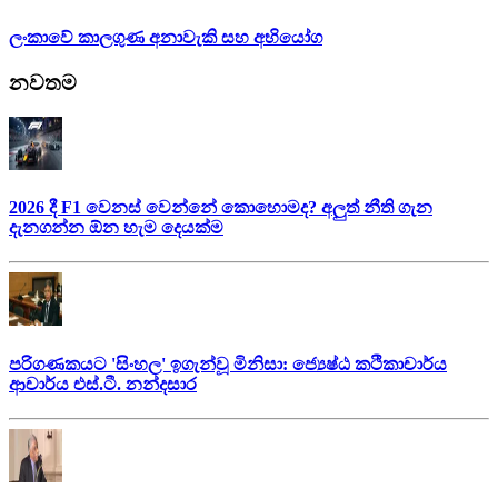
ලංකාවේ කාලගුණ අනාවැකි සහ අභියෝග
නවතම
2026 දී F1 වෙනස් වෙන්නේ කොහොමද? අලුත් නීති ගැන
දැනගන්න ඕන හැම දෙයක්ම
පරිගණකයට 'සිංහල' ඉගැන්වූ මිනිසා: ජ්‍යෙෂ්ඨ කථිකාචාර්ය
ආචාර්ය එස්.ටී. නන්දසාර