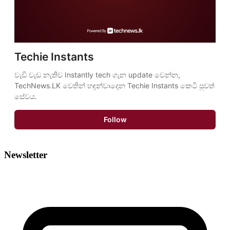
Techie Instants
වැඩි වැඩ නැතිව Instantly tech ගැන update වෙන්න, 
TechNews.LK වෙතින් හඳුන්වාදෙන Techie Instants කෙටි පුවත් 
සේවය.
Follow
Newsletter