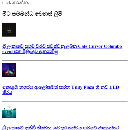
click කරන්න.
මීට සම්බන්ධ වෙනත් ලිපි
ශ්‍රී ලංකාවේ ප්‍රථම වරට පවත්වනු ලබන Café Cursor Colombo
event එක පිළිබඳව දැනගනිමු
කොළඹ නගරය ආලෝකමත් කරන Unity Plaza හි නව LED
තිරය
ශ්‍රී ලංකාවේ ඇතිවී තිබෙන ගංවතුර තත්වය හමුවේ ජාත්‍යන්තර