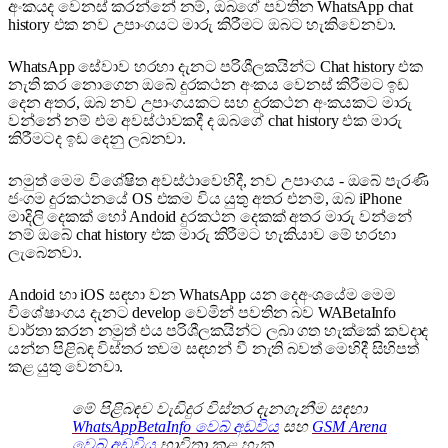
අංකයද වෙනස් කරන්නේ නම්, ඔබගේ පවතින WhatsApp chat
history එක නව උපාංගයට මාරු කිරීමට ඔබට හැකිවෙනවා.
WhatsApp සේවාව හරහා දැනට පරිශීලකයින්ට Chat history එක
නැති කර නොගෙන ඔබේ දුරකථන අංකය වෙනස් කිරීමට ඉඩ
දෙන අතර, ඔබ නව උපාංගයකට සහ දුරකථන අංකයකට මාරු
වන්නේ නම් එම අවස්ථාවකදී ද ඔබගේ chat history එක මාරු
කිරීමටද ඉඩ දෙනු ලබනවා.
නමුත් මෙම විශේෂිත අවස්ථාවෙහිදී, නව උපාංගය - ඔබේ පැරණි
ජංගම දුරකථනයේ OS එකම විය යුතු අතර එනම්, ඔබ iPhone
මාදිලි දෙකක් හෝ Andoid දුරකථන දෙකක් අතර මාරු වන්නේ
නම් ඔබේ chat history එක මාරු කිරීමට හැකියාව මේ හරහා
ලැබෙනවා.
Andoid හා iOS සඳහා වන WhatsApp යන දෙඅංශයේම මෙම
විශේෂාංගය දැනට develop වෙමින් පවතින බව WABetaInfo
වාර්තා කරන නමුත් එය පරිශීලකයින්ට ලබා ගත හැක්කේ කවදාද
යන්න පිළිබඳ විස්තර තවම සඳහන් වී නැති බවත් මෙහිදී සිහිපත්
කළ යුතු වෙනවා.
මේ පිළිබඳව වැඩිදුර විස්තර දැනගැනීම සඳහා
WhatsAppBetaInfo වෙබ් අඩවිය
සහ
GSM Arena
වෙබ් අඩවිය
භාවිතා කළ හැක.