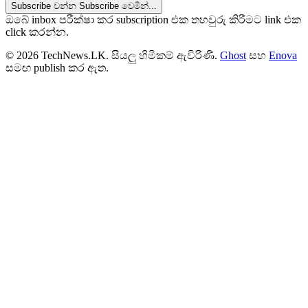
Subscribe වන්න
Subscribe වෙමින්...
ඔබේ inbox පරීක්ෂා කර subscription එක තහවුරු කිරීමට link එක
click කරන්න.
© 2026 TechNews.LK. සියලු හිමිකම් ඇවිරිණි.
Ghost
සහ
Enova
සමඟ publish කර ඇත.