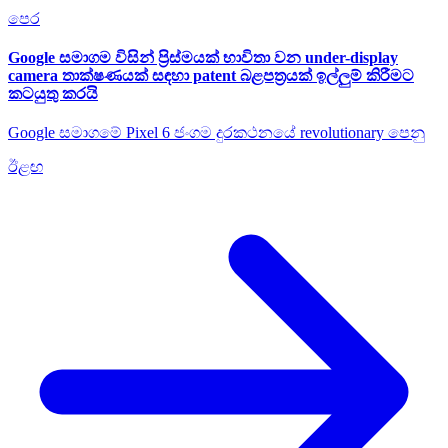
පෙර
Google සමාගම විසින් ප්‍රිස්මයක් භාවිතා වන under-display
camera තාක්ෂණයක් සඳහා patent බළපත්‍රයක් ඉල්ලුම් කිරීමට
කටයුතු කරයි
Google සමාගමේ Pixel 6 ජංගම දුරකථනයේ revolutionary පෙනු
ඊළඟ