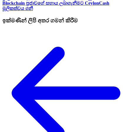
Blockchain ප්‍රජාවගේ සහාය ලබාගැනීමට CeylonCash
මූලිකත්වය ග​නී
ඉක්මණින් ලිපි අතර ගමන් කිරීම