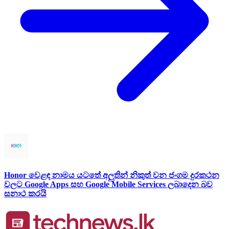
Honor වෙළඳ නාමය යටතේ අලුතින් නිකුත් වන ජංගම දුරකථන
වලට Google Apps සහ Google Mobile Services ලබාදෙන බව
සනාථ කරයි