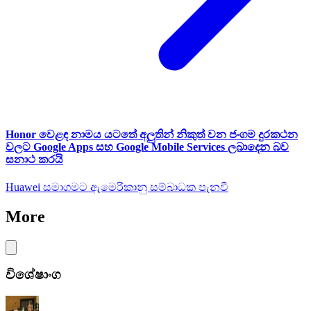
Honor වෙළඳ නාමය යටතේ අලුතින් නිකුත් වන ජංගම දුරකථන
වලට Google Apps සහ Google Mobile Services ලබාදෙන බව
සනාථ කරයි
Huawei සමාගමට ඇමෙරිකානු සම්බාධක පැනවී
More
විශේෂාංග