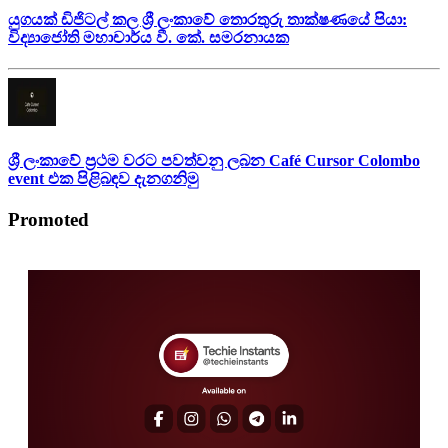
යුගයක් ඩිජිටල් කල ශ්‍රී ලංකාවේ තොරතුරු තාක්ෂණයේ පියා:
විද්‍යාජෝති මහාචාර්ය වී. කේ. සමරනායක
ශ්‍රී ලංකාවේ ප්‍රථම වරට පවත්වනු ලබන Café Cursor Colombo
event එක පිළිබඳව දැනගනිමු
Promoted