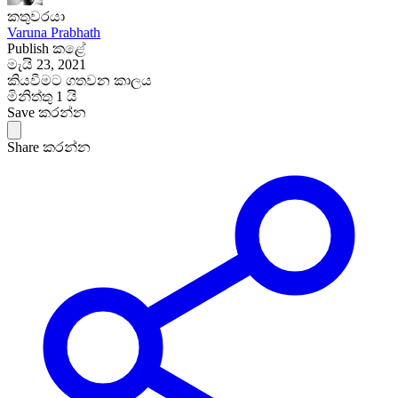
කතුවරයා
Varuna Prabhath
Publish කළේ
මැයි 23, 2021
කියවීමට ගතවන කාලය
මිනිත්තු 1 යි
Save කරන්න
Share කරන්න