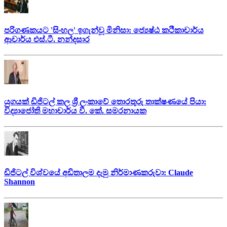
පරිගණකයට 'සිංහල' ඉගැන්වූ මිනිසා: ජ්‍යෙෂ්ඨ කථිකාචාර්ය
ආචාර්ය එස්.ටී. නන්දසාර
යුගයක් ඩිජිටල් කල ශ්‍රී ලංකාවේ තොරතුරු තාක්ෂණයේ පියා:
විද්‍යාජෝති මහාචාර්ය වී. කේ. සමරනායක
ඩිජිටල් විශ්වයේ අඩිතාලම දැමු නිර්මාණකරුවා: Claude
Shannon