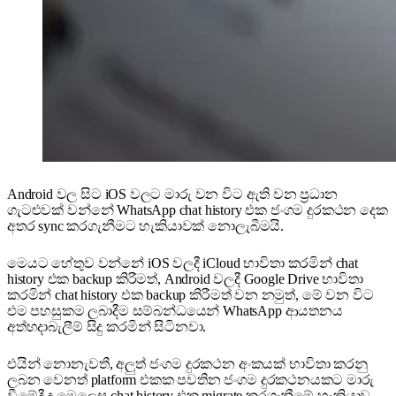
Android වල සිට iOS වලට මාරු වන විට ඇති වන ප්‍රධාන
ගැටළුවක් වන්නේ WhatsApp chat history එක ජංගම දුරකථන දෙක
අතර sync කරගැනීමට හැකියාවක් නොලැබීමයි.
මෙයට හේතුව වන්නේ iOS වලදී iCloud භාවිතා කරමින් chat
history එක backup කිරීමත්, Android වලදී Google Drive භාවිතා
කරමින් chat history එක backup කිරීමත් වන නමුත්, මේ වන විට
එම පහසුකම ලබාදීම සම්බන්ධයෙන් WhatsApp ආයතනය
අත්හදාබැලීම් සිදු කරමින් සිටිනවා.
එයින් නොනැවතී, අලුත් ජංගම දුරකථන අංකයක් භාවිතා කරනු
ලබන වෙනත් platform එකක පවතින ජංගම දුරකථනයකට මාරු
වීමේදී ද මෙලෙස chat history එක migrate කරගැනීමේ හැකියාව