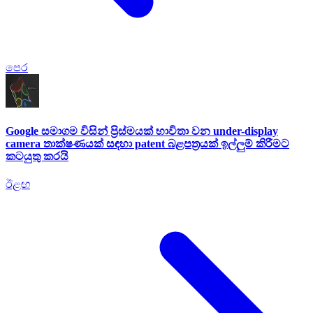
පෙර
Google සමාගම විසින් ප්‍රිස්මයක් භාවිතා වන under-display
camera තාක්ෂණයක් සඳහා patent බළපත්‍රයක් ඉල්ලුම් කිරීමට
කටයුතු කරයි
ඊළඟ