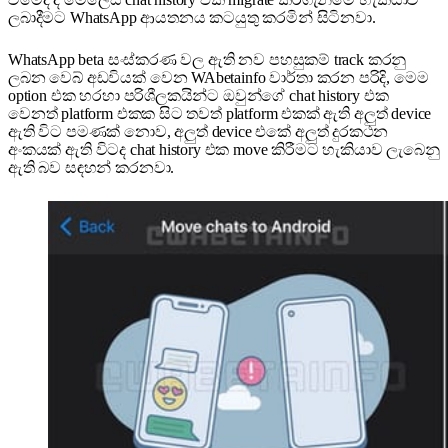
ලබාදීමට WhatsApp ආයතනය කටයුතු කරමින් සිටිනවා.
WhatsApp beta සංස්කරණ වල ඇති නව පහසුකම් track කරනු
ලබන වෙබ් අඩවියක් වෙන WAbetainfo වාර්තා කරන පරිදි, මෙම
option එක හරහා පරිශීලකයින්ට ඔවුන්ගේ chat history එක
වෙනත් platform එකක සිට තවත් platform එකක් ඇති අලුත් device
ඇති විට පමණක් නොව, අලුත් device එකේ අලුත් දුරකථන
අංකයක් ඇති විටද chat history එක move කිරීමට හැකියාව ලැබෙනු
ඇති බව සඳහන් කරනවා.