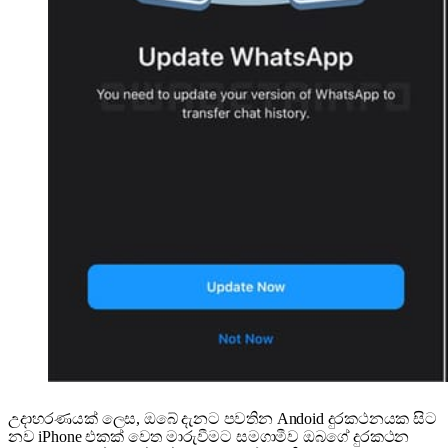
උදාහරණයක් ලෙස, ඔබේ දැනට පවතින Andoid දුරකථනයක සිට
නව iPhone එකක් වෙත මාරුවීමට සමගාමීව ඔබගේ දුරකථන