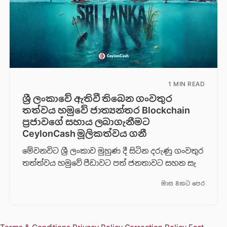
1 MIN READ
ශ්‍රී ලංකාවේ ඇතිවී තිබෙන ගංවතුර
තත්වය හමුවේ ජාත්‍යන්තර Blockchain
ප්‍රජාවගේ සහාය ලබාගැනීමට
CeylonCash මූලිකත්වය ග​නී
මේවනවිට ශ්‍රී ලංකාව මුහුණ දී සිටින දරුණු ගංවතුර
තත්ත්වය හමුවේ පීඩාවට පත් ජනතාවට සහන සැ
මාස 8කට පෙර