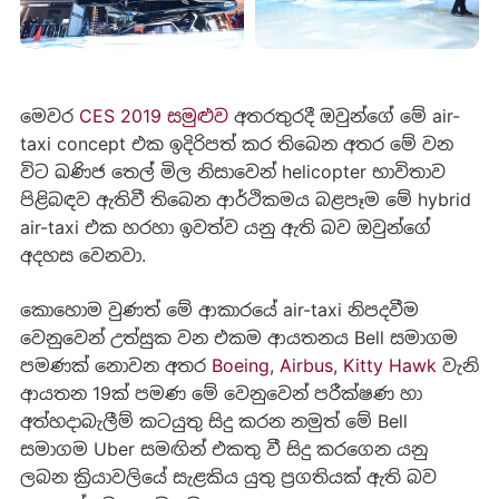
මෙවර
CES 2019 සමුළුව
අතරතුරදී ඔවුන්ගේ මේ air-
taxi concept එක ඉදිරිපත් කර තිබෙන අතර මේ වන
විට ඛණිජ තෙල් මිල නිසාවෙන් helicopter භාවිතාව
පිළිබඳව ඇතිවී තිබෙන ආර්ථිකමය බළපෑම මේ hybrid
air-taxi එක හරහා ඉවත්ව යනු ඇති බව ඔවුන්ගේ
අදහස වෙනවා.
කොහොම වුණත් මේ ආකාරයේ air-taxi නිපදවීම
වෙනුවෙන් උත්සුක වන එකම ආයතනය Bell සමාගම
පමණක් නොවන අතර
Boeing
,
Airbus
,
Kitty Hawk
වැනි
ආයතන 19ක් පමණ මේ වෙනුවෙන් පරීක්ෂණ හා
අත්හදාබැලීම් කටයුතු සිදු කරන නමුත් මේ Bell
සමාගම Uber සමඟින් එකතු වී සිදු කරගෙන යනු
ලබන ක්‍රියාවලියේ සැළකිය යුතු ප්‍රගතියක් ඇති බව