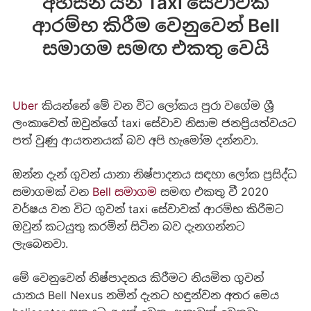
අහසින් යන Taxi සේවාවක්
ආරම්භ කිරීම වෙනුවෙන් Bell
සමාගම සමඟ එකතු වෙයි
Uber
කියන්නේ මේ වන විට ලෝකය පුරා වගේම ශ්‍රී
ලංකාවෙත් ඔවුන්ගේ taxi සේවාව නිසාම ජනප්‍රියත්වයට
පත් වුණු ආයතනයක් බව අපි හැමෝම දන්නවා.
ඔන්න දැන් ගුවන් යානා නිෂ්පාදනය සඳහා ලෝක ප්‍රසිද්ධ
සමාගමක් වන
Bell සමාගම
සමඟ එකතු වී 2020
වර්ෂය වන විට ගුවන් taxi සේවාවක් ආරම්භ කිරීමට
ඔවුන් කටයුතු කරමින් සිටින බව දැනගන්නට
ලැබෙනවා.
මේ වෙනුවෙන් නිෂ්පාදනය කිරීමට නියමිත ගුවන්
යානය Bell Nexus නමින් දැනට හඳුන්වන අතර මෙය