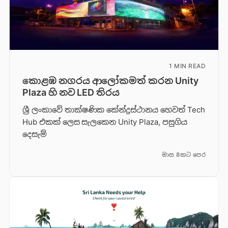
1 MIN READ
කොළඹ නගරය ආලෝකමත් කරන Unity
Plaza හි නව LED තිරය
ශ්‍රී ලංකාවේ තාක්ෂණික කේන්ද්‍රස්ථානය හෙවත් Tech
Hub එකක් ලෙස සැලකෙන Unity Plaza, පසුගිය
දෙසැම්
මාස 8කට පෙර