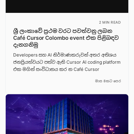
2 MIN READ
ශ්‍රී ලංකාවේ ප්‍රථම වරට පවත්වනු ලබන
Café Cursor Colombo event එක පිළිබඳව
දැනගනිමු
Developers සහ AI නිර්මාණකරුවන් අතර අතිශය
ජනප්‍රියත්වයට පත්ව ඇති Cursor AI coding platform
එක මගින් සංවිධානය කර න Café Cursor
මාස 8කට පෙර