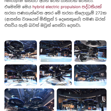
helicopter ඝනයට අයත් වෙන යානාවක් වෙනවා.
එමෙන්ම මෙය
hybrid electric propulsion පද්ධතියක්
හරහා පණගැන්වෙන අතර මේ හරහා කිලොග්‍රෑම් 272ක
(ආසන්න වශයෙන් මිනිසුන් 5 දෙනෙකුගේ) පමණ බරක්
එසවිය හැකි බවත් ඔවුන් පෙන්වා දෙනවා.