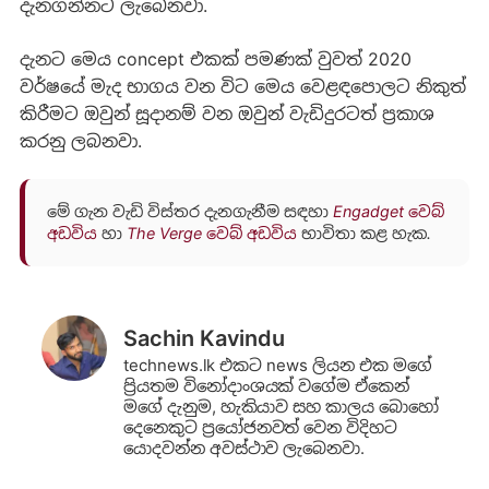
දැනගන්නට ලැබෙනවා.
දැනට මෙය concept එකක් පමණක් වුවත් 2020
වර්ෂයේ මැද භාගය වන විට මෙය වෙළඳපොලට නිකුත්
කිරීමට ඔවුන් සූදානම් වන ඔවුන් වැඩිදුරටත් ප්‍රකාශ
කරනු ලබනවා.
මේ ගැන වැඩි විස්තර දැනගැනීම සඳහා
Engadget වෙබ්
අඩවිය
හා
The Verge වෙබ් අඩවිය
භාවිතා කළ හැක.
Sachin Kavindu
technews.lk එකට news ලියන එක මගේ
ප්‍රියතම විනෝදාංශයක් වගේම ඒකෙන්
මගේ දැනුම, හැකියාව සහ කාලය බොහෝ
දෙනෙකුට ප්‍රයෝජනවත් වෙන විදිහට
යොදවන්න අවස්ථාව ලැබෙනවා.