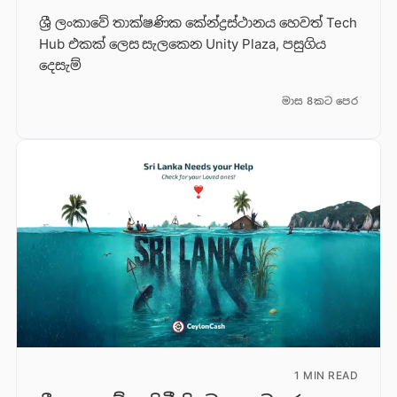
ශ්‍රී ලංකාවේ තාක්ෂණික කේන්ද්‍රස්ථානය හෙවත් Tech
Hub එකක් ලෙස සැලකෙන Unity Plaza, පසුගිය
දෙසැම්
මාස 8කට පෙර
1 MIN READ