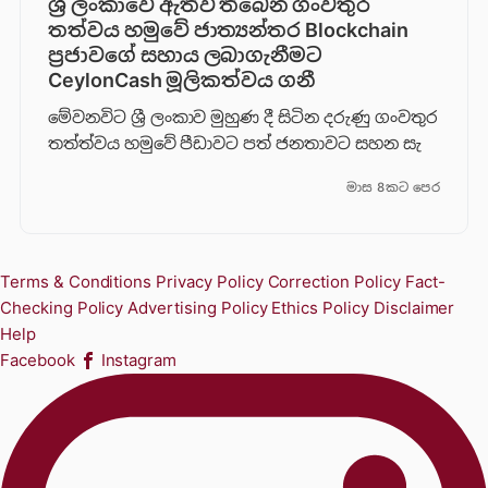
ශ්‍රී ලංකාවේ ඇතිවී තිබෙන ගංවතුර
තත්වය හමුවේ ජාත්‍යන්තර Blockchain
ප්‍රජාවගේ සහාය ලබාගැනීමට
CeylonCash මූලිකත්වය ග​නී
මේවනවිට ශ්‍රී ලංකාව මුහුණ දී සිටින දරුණු ගංවතුර
තත්ත්වය හමුවේ පීඩාවට පත් ජනතාවට සහන සැ
මාස 8කට පෙර
Terms & Conditions
Privacy Policy
Correction Policy
Fact-
Checking Policy
Advertising Policy
Ethics Policy
Disclaimer
Help
Facebook
Instagram