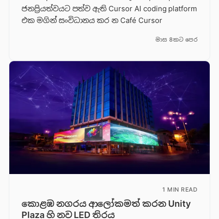
ජනප්‍රියත්වයට පත්ව ඇති Cursor AI coding platform
එක මගින් සංවිධානය කර න Café Cursor
මාස 8කට පෙර
1 MIN READ
කොළඹ නගරය ආලෝකමත් කරන Unity
Plaza හි නව LED තිරය