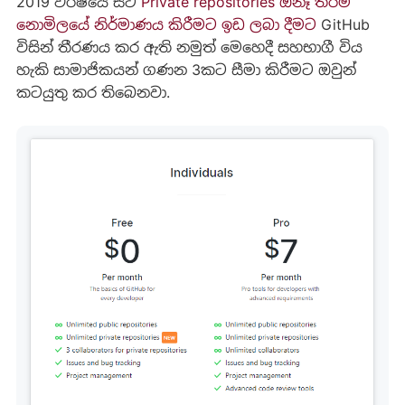
2019 වර්ෂයේ සිට
Private repositories ඕනෑ තරම්
නොමිලයේ නිර්මාණය කිරීමට ඉඩ ලබා දීමට
GitHub
විසින් තීරණය කර ඇති නමුත් මෙහෙදී සහභාගී විය
හැකි සාමාජිකයන් ගණන 3කට සීමා කිරීමට ඔවුන්
කටයුතු කර තිබෙනවා.