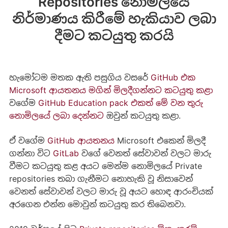
Repositories නොමිලයේ
නිර්මාණය කිරීමේ හැකියාව ලබා
දීමට කටයුතු කරයි
හැමෝටම මතක ඇති පසුගිය වසරේ
GitHub එක
Microsoft ආයතනය මගින් මිලදීගන්නට කටයුතු කළා
වගේම
GitHub Education pack එකත් මේ වන තුරු
නොමිලයේ ලබා දෙන්නට
ඔවුන් කටයුතු කළා.
ඒ වගේම
GitHub ආයතනය
Microsoft එකෙන් මිලදී
ගන්නා විට
GitLab
වගේ වෙනත් සේවාවන් වලට මාරු
වීමට කටයුතු කළ අයට මෙන්ම නොමිලයේ Private
repositories තබා ගැනීමට නොහැකි වූ නිසාවෙන්
වෙනත් සේවාවන් වලට මාරු වූ අයට හොඳ ආරංචියක්
අරගෙන එන්න මොවුන් කටයුතු කර තිබෙනවා.