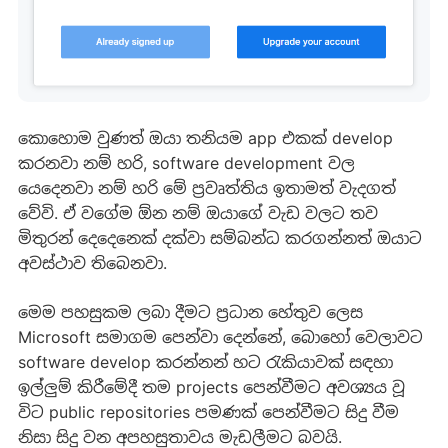
කොහොම වුණත් ඔයා තනියම app එකක් develop
කරනවා නම් හරි, software development වල
යෙදෙනවා නම් හරි මේ ප්‍රවෘත්තිය ඉතාමත් වැදගත්
වේවි. ඒ වගේම ඕන නම් ඔයාගේ වැඩ වලට තව
මිතුරන් දෙදෙනෙක් දක්වා සම්බන්ධ කරගන්නත් ඔයාට
අවස්ථාව තිබෙනවා.
මෙම පහසුකම ලබා දීමට ප්‍රධාන හේතුව ලෙස
Microsoft සමාගම පෙන්වා දෙන්නේ, බොහෝ වෙලාවට
software develop කරන්නන් හට රැකියාවක් සඳහා
ඉල්ලුම් කිරීමේදී තම projects පෙන්වීමට අවශ්‍යය වූ
විට public repositories පමණක් පෙන්වීමට සිදු වීම
නිසා සිදු වන අපහසුතාවය මැඩලීමට බවයි.