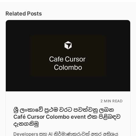
Related Posts
2 MIN READ
ශ්‍රී ලංකාවේ ප්‍රථම වරට පවත්වනු ලබන
Café Cursor Colombo event එක පිළිබඳව
දැනගනිමු
Developers සහ AI නිර්මාණකරුවන් අතර අතිශය