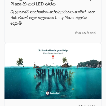
Plaza හි නව LED තිරය
ශ්‍රී ලංකාවේ තාක්ෂණික කේන්ද්‍රස්ථානය හෙවත් Tech
Hub එකක් ලෙස සැලකෙන Unity Plaza, පසුගිය
දෙසැම්
මාස 8කට පෙර