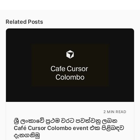
Related Posts
2 MIN READ
ශ්‍රී ලංකාවේ ප්‍රථම වරට පවත්වනු ලබන
Café Cursor Colombo event එක පිළිබඳව
දැනගනිමු