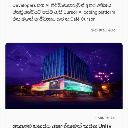
Developers සහ AI නිර්මාණකරුවන් අතර අතිශය
ජනප්‍රියත්වයට පත්ව ඇති Cursor AI coding platform
එක මගින් සංවිධානය කර න Café Cursor
මාස 8කට පෙර
1 MIN READ
කොළඹ නගරය ආලෝකමත් කරන Unity