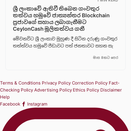
1 MIN READ
ශ්‍රී ලංකාවේ ඇතිවී තිබෙන ගංවතුර
තත්වය හමුවේ ජාත්‍යන්තර Blockchain
ප්‍රජාවගේ සහාය ලබාගැනීමට
CeylonCash මූලිකත්වය ග​නී
මේවනවිට ශ්‍රී ලංකාව මුහුණ දී සිටින දරුණු ගංවතුර
තත්ත්වය හමුවේ පීඩාවට පත් ජනතාවට සහන සැ
මාස 8කට පෙර
Terms & Conditions
Privacy Policy
Correction Policy
Fact-
Checking Policy
Advertising Policy
Ethics Policy
Disclaimer
Help
Facebook
Instagram