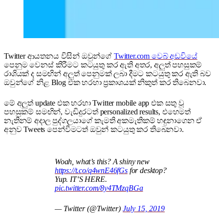
Twitter ආයතනය විසින් ඔවුන්ගේ
Twitter.com වෙබ් අඩවියේ
පෙනුම වෙනස් කිරීමට කටයුතු කර ඇති අතර, අලුත් පහසුකම්
රාශියක් ද සමඟින් අලුත් පෙනුමක් ලබා දීමට කටයුතු කර ඇති බව
ඔවුන්ගේ නිළ Blog එක හරහා ප්‍රකාශයක් නිකුත් කර තිබෙනවා.
මේ අලුත් update එක හරහා Twitter mobile app එක සතු වූ
පහසුකම් සමඟින්, වැඩිදුරටත් personalized results, එහෙමත්
නැතිනම් අදාල පුද්ගලයාගේ කැමති අකමැතිකම් හඳුනාගෙන ඒ
අනුව Tweets පෙන්වීමටත් ඔවුන් කටයුතු කර තිබෙනවා.
Woah, what’s this? A shiny new
https://t.co/q4wnE46fGs
for desktop?
Yup. IT’S HERE.
pic.twitter.com/8y4TMzqBGa
— Twitter (@Twitter)
July 15, 2019