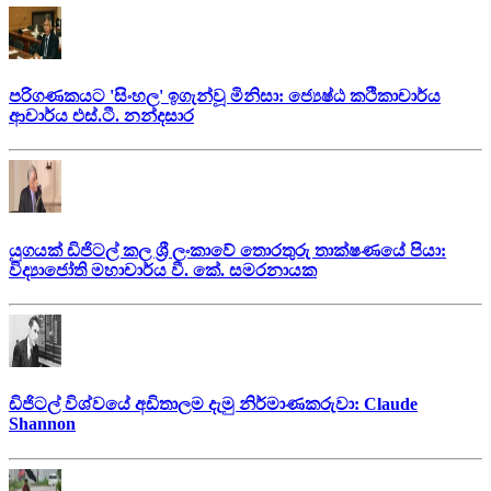
පරිගණකයට 'සිංහල' ඉගැන්වූ මිනිසා: ජ්‍යෙෂ්ඨ කථිකාචාර්ය
ආචාර්ය එස්.ටී. නන්දසාර
යුගයක් ඩිජිටල් කල ශ්‍රී ලංකාවේ තොරතුරු තාක්ෂණයේ පියා:
විද්‍යාජෝති මහාචාර්ය වී. කේ. සමරනායක
ඩිජිටල් විශ්වයේ අඩිතාලම දැමු නිර්මාණකරුවා: Claude
Shannon