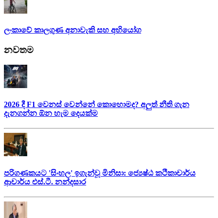
ලංකාවේ කාලගුණ අනාවැකි සහ අභියෝග
නවතම
2026 දී F1 වෙනස් වෙන්නේ කොහොමද? අලුත් නීති ගැන
දැනගන්න ඕන හැම දෙයක්ම
පරිගණකයට 'සිංහල' ඉගැන්වූ මිනිසා: ජ්‍යෙෂ්ඨ කථිකාචාර්ය
ආචාර්ය එස්.ටී. නන්දසාර