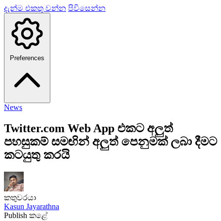
දැන්ම එකතු වන්න
පිවිසෙන්න
Preferences
News
Twitter.com Web App එකට අලුත්
පහසුකම් සමඟින් අලුත් පෙනුමක් ලබා දීමට
කටයුතු කරයි
කතුවරයා
Kasun Jayarathna
Publish කළේ