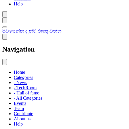
Help
පිවිසෙන්න
දැන්ම එකතු වන්න
Navigation
Home
Categories
- News
- TechRoom
- Hall of fame
- All Categories
Events
Team
Contribute
About us
Help