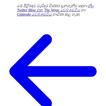
මේ පිළිබඳව වැඩිදුර විස්තර දැනගැනීම සඳහා
නිළ
Twitter Blog එක
,
The Verge වෙබ් අඩවිය
හා
Gizmodo වෙබ් අඩවිය
භාවිතා කළ හැක.