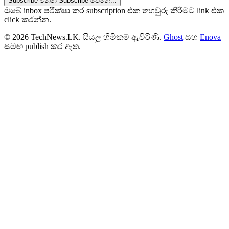
Subscribe වන්න
Subscribe වෙමින්...
ඔබේ inbox පරීක්ෂා කර subscription එක තහවුරු කිරීමට link එක
click කරන්න.
© 2026 TechNews.LK. සියලු හිමිකම් ඇවිරිණි.
Ghost
සහ
Enova
සමඟ publish කර ඇත.