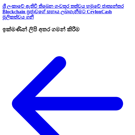
ශ්‍රී ලංකාවේ ඇතිවී තිබෙන ගංවතුර තත්වය හමුවේ ජාත්‍යන්තර
Blockchain ප්‍රජාවගේ සහාය ලබාගැනීමට CeylonCash
මූලිකත්වය ග​නී
ඉක්මණින් ලිපි අතර ගමන් කිරීම