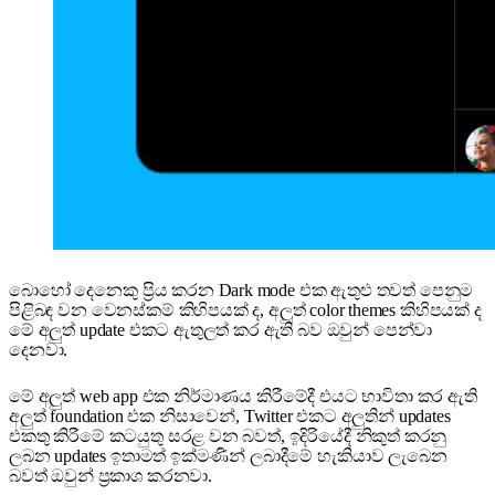
බොහෝ දෙනෙකු ප්‍රිය කරන Dark mode එක ඇතුළු තවත් පෙනුම
පිළිබඳ වන වෙනස්කම් කිහිපයක් ද, අලුත් color themes කිහිපයක් ද
මේ අලුත් update එකට ඇතුලත් කර ඇති බව ඔවුන් පෙන්වා
දෙනවා.
මේ අලුත් web app එක නිර්මාණය කිරීමේදී එයට භාවිතා කර ඇති
අලුත් foundation එක නිසාවෙන්, Twitter එකට අලුතින් updates
එකතු කිරීමේ කටයුතු සරළ වන බවත්, ඉදිරියේදී නිකුත් කරනු
ලබන updates ඉතාමත් ඉක්මණින් ලබාදීමේ හැකියාව ලැබෙන
බවත් ඔවුන් ප්‍රකාශ කරනවා.