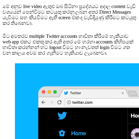
මේ අනුව live video ඇතුළු ඔබ සිටිනා ප්‍රදේශයට අදාල content වැඩි
වශයෙන් පෙන්වීමට කටයුතු කරනු ලබන අතර Direct Messages
යැවීමට සහ කියවීමට ඇති screen එක ද වැඩිදියුණු කිරීමට කටයුතු
කර තිබෙනවා.
මීට අමතරව multiple Twitter accounts භාවිතා කිරීමේ හැකියාව
web app එකට එකතු කර ඇති අතර මේ හරහා accounts කිහිපයක්
භාවිතා කරන්නන් හට logout වීමට හා නැවතත් login වීමට ගත
වන කාලය අවම කර ගැනීමට හැකියාව ලැබෙනවා.