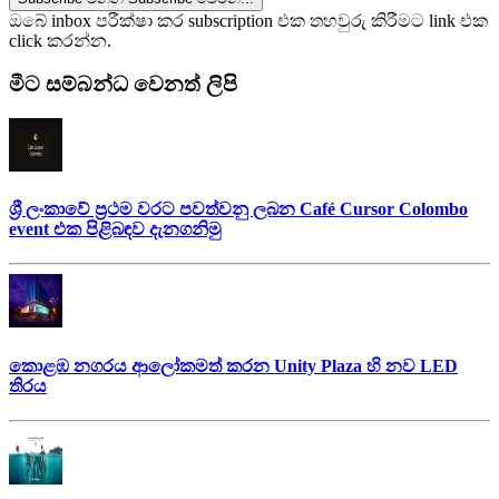
ඔබේ inbox පරීක්ෂා කර subscription එක තහවුරු කිරීමට link එක
click කරන්න.
මීට සම්බන්ධ වෙනත් ලිපි
ශ්‍රී ලංකාවේ ප්‍රථම වරට පවත්වනු ලබන Café Cursor Colombo
event එක පිළිබඳව දැනගනිමු
කොළඹ නගරය ආලෝකමත් කරන Unity Plaza හි නව LED
තිරය