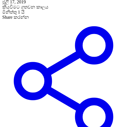
ජූලි 17, 2019
කියවීමට ගතවන කාලය
මිනිත්තු 1 යි
Share කරන්න