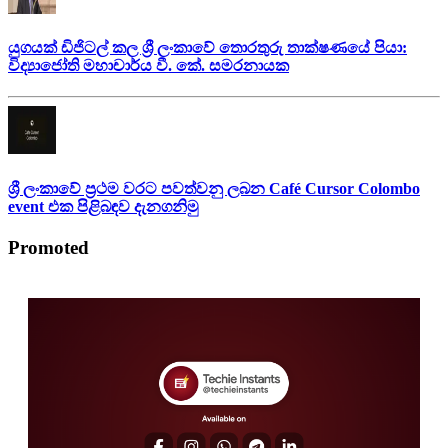
යුගයක් ඩිජිටල් කල ශ්‍රී ලංකාවේ තොරතුරු තාක්ෂණයේ පියා:
විද්‍යාජෝති මහාචාර්ය වී. කේ. සමරනායක
ශ්‍රී ලංකාවේ ප්‍රථම වරට පවත්වනු ලබන Café Cursor Colombo
event එක පිළිබඳව දැනගනිමු
Promoted