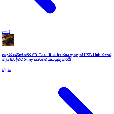
පෙර
ලොව වේගවත්ම SD Card Reader එක ඇතුලත් USB Hub එකක්
හඳුන්වාදීමට Sony සමාගම කටයුතු කරයි
ඊළඟ