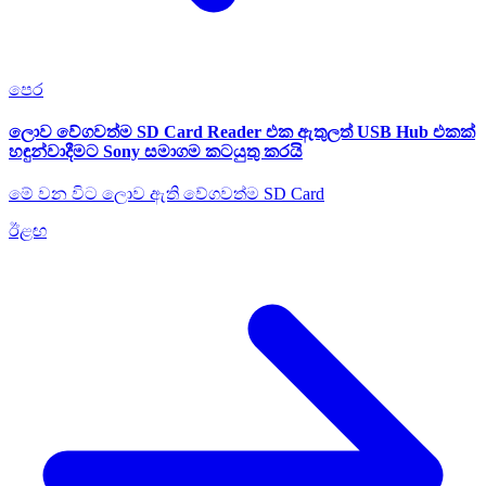
පෙර
ලොව වේගවත්ම SD Card Reader එක ඇතුලත් USB Hub එකක්
හඳුන්වාදීමට Sony සමාගම කටයුතු කරයි
මේ වන විට ලොව ඇති වේගවත්ම SD Card
ඊළඟ