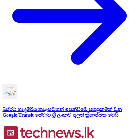
බස්රථ හා දුම්රිය කාළසටහන් පෙන්වීමේ පහසුකමක් වන
Google Transit සේවාව ශ්‍රී ලංකාව තුලත් ක්‍රියාත්මක වෙයි