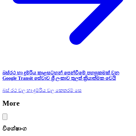
බස්රථ හා දුම්රිය කාළසටහන් පෙන්වීමේ පහසුකමක් වන
Google Transit සේවාව ශ්‍රී ලංකාව තුලත් ක්‍රියාත්මක වෙයි
බස් රථ වල හා දුම්රිය වල කෙතරම් සෙ
More
විශේෂාංග