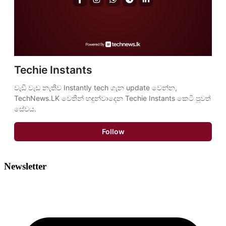
Techie Instants
වැඩි වැඩ නැතිව Instantly tech ගැන update වෙන්න, 
TechNews.LK වෙතින් හඳුන්වාදෙන Techie Instants කෙටි පුවත් 
සේවය.
Follow
Newsletter