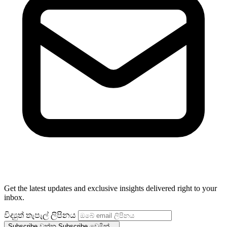
Get the latest updates and exclusive insights delivered right to your
inbox.
විද්‍යුත් තැපැල් ලිපිනය
Subscribe වන්න
Subscribe වෙමින්...