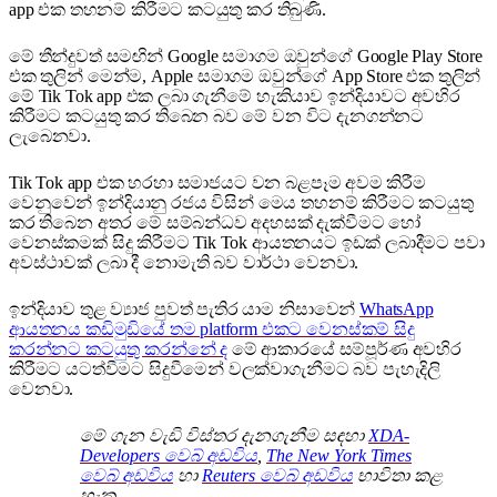
app එක තහනම් කිරීමට කටයුතු කර තිබුණි.
මේ තීන්දුවත් සමඟින් Google සමාගම ඔවුන්ගේ Google Play Store
එක තුලින් මෙන්ම, Apple සමාගම ඔවුන්ගේ App Store එක තුලින්
මේ Tik Tok app එක ලබා ගැනීමේ හැකියාව ඉන්දියාවට අවහිර
කිරීමට කටයුතු කර තිබෙන බව මේ වන විට දැනගන්නට
ලැබෙනවා.
Tik Tok app එක හරහා සමාජයට වන බළපෑම අවම කිරීම
වෙනුවෙන් ඉන්දියානු රජය විසින් මෙය තහනම් කිරීමට කටයුතු
කර තිබෙන අතර මේ සම්බන්ධව අදහසක් දැක්වීමට හෝ
වෙනස්කමක් සිදු කිරීමට Tik Tok ආයතනයට ඉඩක් ලබාදීමට පවා
අවස්ථාවක් ලබා දී නොමැති බව වාර්ථා වෙනවා.
ඉන්දියාව තුළ ව්‍යාජ පුවත් පැතිර යාම නිසාවෙන්
WhatsApp
ආයතනය කඩිමුඩියේ තම platform එකට වෙනස්කම් සිදු
කරන්නට කටයුතු කරන්නේ ද
මේ ආකාරයේ සම්පූර්ණ අවහිර
කිරීමට යටත්වීමට සිදුවීමෙන් වලක්වාගැනීමට බව පැහැදිලි
වෙනවා.
මේ ගැන වැඩි විස්තර දැනගැනීම සඳහා
XDA-
Developers වෙබ් අඩවිය
,
The New York Times
වෙබ් අඩවිය
හා
Reuters වෙබ් අඩවිය
භාවිතා කළ
හැක.