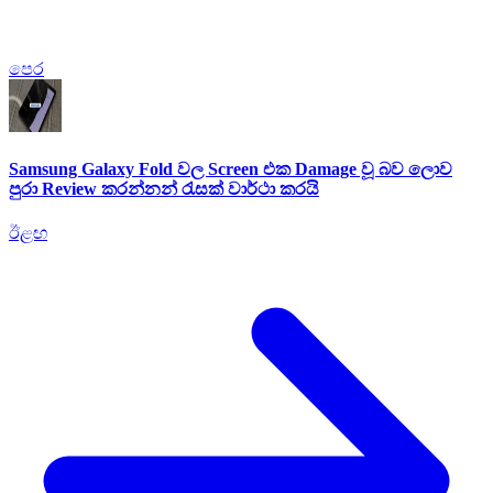
පෙර
Samsung Galaxy Fold වල Screen එක Damage වූ බව ලොව
පුරා Review කරන්නන් රැසක් වාර්ථා කරයි
ඊළඟ