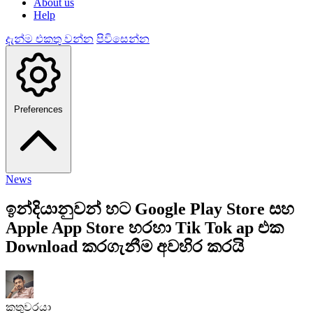
About us
Help
දැන්ම එකතු වන්න
පිවිසෙන්න
Preferences
News
ඉන්දියානුවන් හට Google Play Store සහ
Apple App Store හරහා Tik Tok ap එක
Download කරගැනීම අවහිර කරයි
කතුවරයා