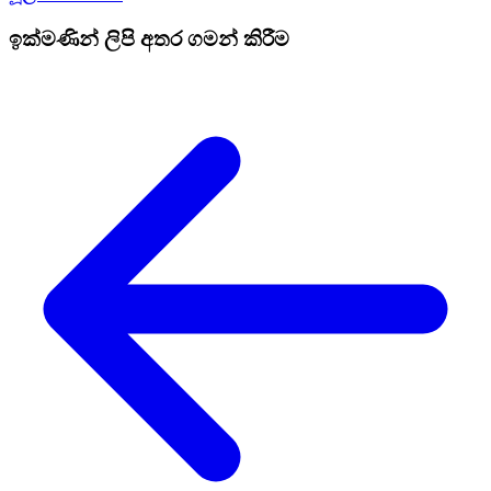
ඉක්මණින් ලිපි අතර ගමන් කිරීම