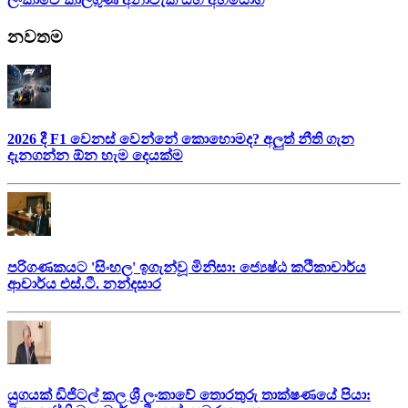
නවතම
2026 දී F1 වෙනස් වෙන්නේ කොහොමද? අලුත් නීති ගැන
දැනගන්න ඕන හැම දෙයක්ම
පරිගණකයට 'සිංහල' ඉගැන්වූ මිනිසා: ජ්‍යෙෂ්ඨ කථිකාචාර්ය
ආචාර්ය එස්.ටී. නන්දසාර
යුගයක් ඩිජිටල් කල ශ්‍රී ලංකාවේ තොරතුරු තාක්ෂණයේ පියා: