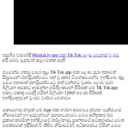
පසුගිය වසරේදී
Musical.ly app එක Tik Tok ලෙස වෙනස් වූ බව
අපි ඔබව දැනුවත් කළා මතක ඇති.
එමෙන්ම ගතවූ වසර තුළ Tik Tok app එක ලොව පුරා ඉතාමත්
සීඝ්‍රයෙන් ජනප්‍රියත්වයට පත් වූ අතර විශේෂයෙන්ම ඉන්දියාව තුළ
මෙය ඉතාමත් ජනප්‍රියත්වයට පත් වන්නට වුණා. ලොව පුරා
බිලියන අඩකට ආසන්න පරිශීලකයන් පිරිසක් මේ Tik Tok app
එකට එකතු වෙද්දී එයින් මිලියන 120ක් පමණ පිරිසක්
ඉන්දියානුවන් වූ බව වාර්ථා වෙනවා.
කොහොම නමුත් මේ App එක හරහා අසභ්‍යය දර්ශන පැතිරයාම
නිසාවෙන් හා දරුවන්ගේ සුභසාධනයට මෙය අහිතකර බව
ප්‍රකාශ කරමින් ඉන්දියාවේ තමිල්නාඩු ප්‍රාන්තයේ අධිකරණය වෙත
පෙත්සමක් ඉදිරිපත් වී තිබීම නිසාවෙන්, අධිකරණය විසින් මෙම