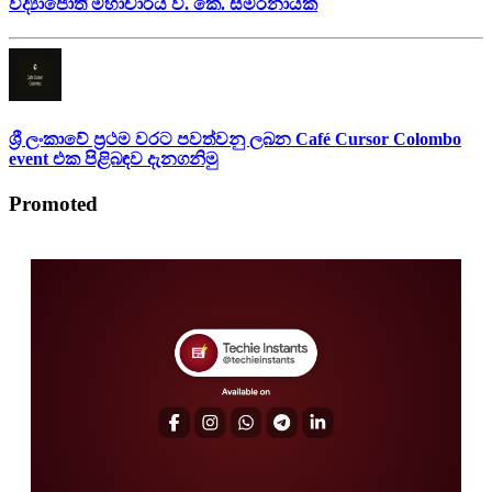
විද්‍යාජෝති මහාචාර්ය වී. කේ. සමරනායක
ශ්‍රී ලංකාවේ ප්‍රථම වරට පවත්වනු ලබන Café Cursor Colombo
event එක පිළිබඳව දැනගනිමු
Promoted