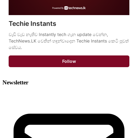
Techie Instants
වැඩි වැඩ නැතිව Instantly tech ගැන update වෙන්න, 
TechNews.LK වෙතින් හඳුන්වාදෙන Techie Instants කෙටි පුවත් 
සේවය.
Follow
Newsletter