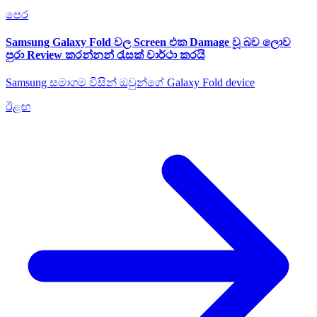
පෙර
Samsung Galaxy Fold වල Screen එක Damage වූ බව ලොව
පුරා Review කරන්නන් රැසක් වාර්ථා කරයි
Samsung සමාගම විසින් ඔවුන්ගේ Galaxy Fold device
ඊළඟ