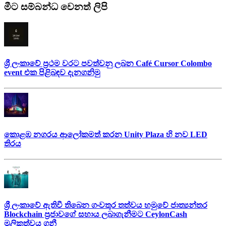
මීට සම්බන්ධ වෙනත් ලිපි
ශ්‍රී ලංකාවේ ප්‍රථම වරට පවත්වනු ලබන Café Cursor Colombo
event එක පිළිබඳව දැනගනිමු
කොළඹ නගරය ආලෝකමත් කරන Unity Plaza හි නව LED
තිරය
ශ්‍රී ලංකාවේ ඇතිවී තිබෙන ගංවතුර තත්වය හමුවේ ජාත්‍යන්තර
Blockchain ප්‍රජාවගේ සහාය ලබාගැනීමට CeylonCash
මූලිකත්වය ග​නී