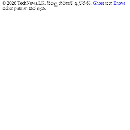
© 2026 TechNews.LK. සියලු හිමිකම් ඇවිරිණි.
Ghost
සහ
Enova
සමඟ publish කර ඇත.