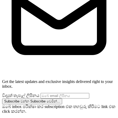
Get the latest updates and exclusive insights delivered right to your
inbox.
විද්‍යුත් තැපැල් ලිපිනය
Subscribe වන්න
Subscribe වෙමින්...
ඔබේ inbox පරීක්ෂා කර subscription එක තහවුරු කිරීමට link එක
click කරන්න.