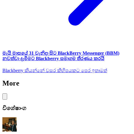
මැයි මාසයේ 31 වැනිදා සිට BlackBerry Messenger (BBM)
නවත්වා දැමීමට Blackberry සමාගම තීරණය කරයි
Blackberry කියන්නේ වසර කිහිපයකට පෙර ඉතාමත්
More
විශේෂාංග