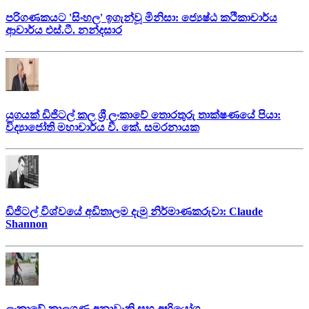
පරිගණකයට 'සිංහල' ඉගැන්වූ මිනිසා: ජ්‍යෙෂ්ඨ කථිකාචාර්ය
ආචාර්ය එස්.ටී. නන්දසාර
යුගයක් ඩිජිටල් කල ශ්‍රී ලංකාවේ තොරතුරු තාක්ෂණයේ පියා:
විද්‍යාජෝති මහාචාර්ය වී. කේ. සමරනායක
ඩිජිටල් විශ්වයේ අඩිතාලම දැමු නිර්මාණකරුවා: Claude
Shannon
ලංකාවේ කාලගුණ අනාවැකි සහ අභියෝග