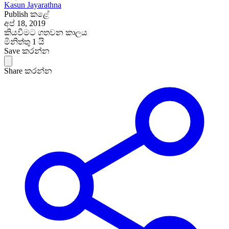
Kasun Jayarathna
Publish කළේ
අප් 18, 2019
කියවීමට ගතවන කාලය
මිනිත්තු 1 යි
Save කරන්න
Share කරන්න