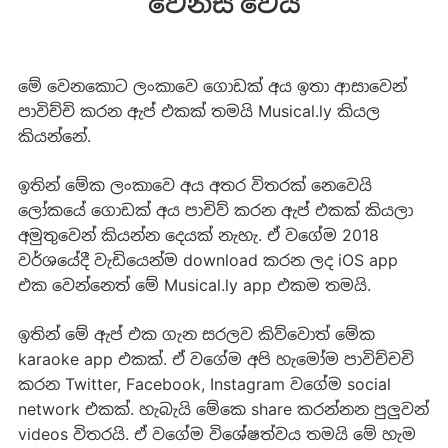
වෙනස් වෙයි
මේ වෙනකොට ලංකාවෙ ගොඩක් අය ඉතා ආසාවෙන්
පාවිච්චි කරන ඇප් එකක් තමයි Musical.ly කියල
කියන්නේ.
ඉතින් මේක ලංකාවෙ අය අතර විතරක් නෙවෙයි
ලෝකයේ ගොඩක් අය පාචිව් කරන ඇප් එකක් කියලා
අමුතුවෙන් කියන්න දෙයක් නැහැ. ඒ වගේම 2018
වර්ශයේදී වැඩියෙන්ම download කරන ලද iOS app
එක වෙන්නෙත් මේ Musical.ly app එකම තමයි.
ඉතින් මේ ඇප් එක ගැන සරලව කිව්වොත් මේක
karaoke app එකක්. ඒ වගේම අපි හැමෝම පාවිච්චචි
කරන Twitter, Facebook, Instagram වගේම social
network එකක්. හැබැයි මේකෙ share කරන්නන පුලුවන්
videos විතරයි. ඒ වගේම විශේෂත්වය තමයි මේ හැම