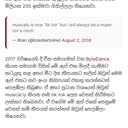
මිලියන 200 ඉක්මවා ගිහිල්ලලා තියෙනවා.
musically is now “tik tok” but i will always be a muser.
not a clock.
— Brian (@brianbertoline)
August 2, 2018
2017 වර්ෂයෙහි දී චීන සමාගමක් වන
ByteDance
කියන සමාගම විසින් මේ ඇප් එක මිලදී ගැනීමට
කටයුතු කළ අතර මීට දින කීපයකට කලින් ඔවුන් මෙම
ඇප් එකට නව අංග කිහිපයක් එකතු කරන්නටත්
පෙලඹිලා තිබුණා. ඒ අතර ප්‍රධාන වශයෙන් ඔවුන්
musical.ly කියන නම tik tok ලෙස වෙනස් කිරීමකට
ලක්කර තිබෙනවා. ඒ වගේම මේ ඇප් එකේ පෙනුමේ
වෙනස් කම් කීපයක් කරන්නත් ඔවුන් පෙලඹිලා
තියෙනවා.