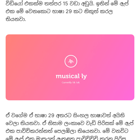
විඩියෝ එකක්ම තත්පර 15 වඩා අඩුයි. ඉතින් මේ ඇප්
එක මේ වෙනකොට භාෂා 29 කට නිකුත් කරල
තියනවා.
ඒ වගේම ඒ භාෂා 29 අතරට සිංහල භාෂාවත් අයිති
වෙලා තියනවා. ඒ නිසාම ලංකාවෙ වැඩි පිරිසක් මේ ඇප්
එක පාව්ච්කරන්නත් පෙලඹිලා තියෙනවා. මේ වනවිට
මේ ඇප් එක මාසයක් ඇතුළත පාවිච්ච්චි කරන පිරිස