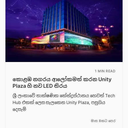
1 MIN READ
කොළඹ නගරය ආලෝකමත් කරන Unity
Plaza හි නව LED තිරය
ශ්‍රී ලංකාවේ තාක්ෂණික කේන්ද්‍රස්ථානය හෙවත් Tech
Hub එකක් ලෙස සැලකෙන Unity Plaza, පසුගිය
දෙසැම්
මාස 8කට පෙර