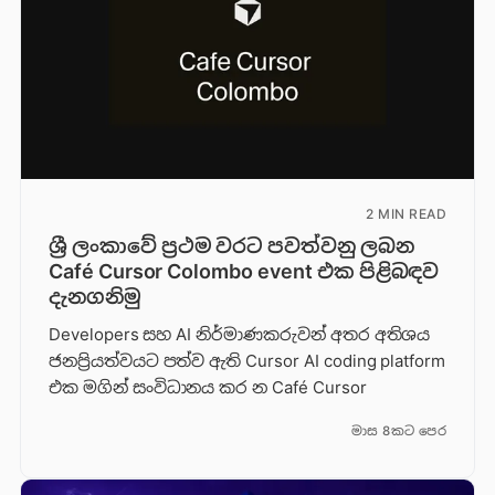
2 MIN READ
ශ්‍රී ලංකාවේ ප්‍රථම වරට පවත්වනු ලබන
Café Cursor Colombo event එක පිළිබඳව
දැනගනිමු
Developers සහ AI නිර්මාණකරුවන් අතර අතිශය
ජනප්‍රියත්වයට පත්ව ඇති Cursor AI coding platform
එක මගින් සංවිධානය කර න Café Cursor
මාස 8කට පෙර