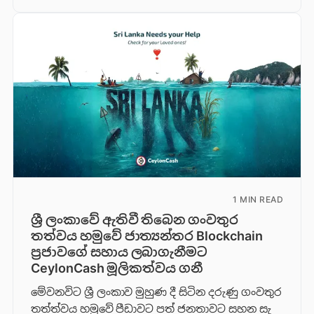
1 MIN READ
ශ්‍රී ලංකාවේ ඇතිවී තිබෙන ගංවතුර
තත්වය හමුවේ ජාත්‍යන්තර Blockchain
ප්‍රජාවගේ සහාය ලබාගැනීමට
CeylonCash මූලිකත්වය ග​නී
මේවනවිට ශ්‍රී ලංකාව මුහුණ දී සිටින දරුණු ගංවතුර
තත්ත්වය හමුවේ පීඩාවට පත් ජනතාවට සහන සැ