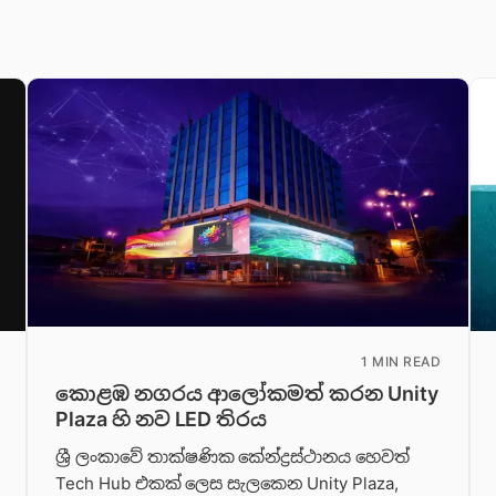
1 MIN READ
කොළඹ නගරය ආලෝකමත් කරන Unity
Plaza හි නව LED තිරය
ශ්‍රී ලංකාවේ තාක්ෂණික කේන්ද්‍රස්ථානය හෙවත්
Tech Hub එකක් ලෙස සැලකෙන Unity Plaza,