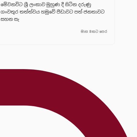
මේවනවිට ශ්‍රී ලංකාව මුහුණ දී සිටින දරුණු
ගංවතුර තත්ත්වය හමුවේ පීඩාවට පත් ජනතාවට
සහන සැ
මාස 8කට පෙර