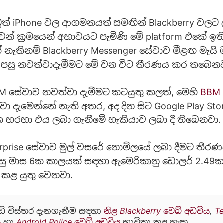
 iPhone වල ආගමනයත් සමඟින් Blackberry වලට ල
ෙන් ක්‍රමයෙන් අභාවයට පැමිණි මේ platform එකේ ඉති
නැතිනම් Blackberry Messenger සේවාව මීළඟ මැයි 
් පසු නවත්වාදැමීමට මේ වන විට තීරණය කර තබෙනව
BM සේවාව නවත්වා දැමීමට කටයුතු කලත්, මෙහි
BBM 
ා දැමෙන්නේ නැති අතර, අද දින සිට Google Play Sto
ක හරහා එය ලබා ගැනීමේ හැකියාව ලබා දී තිබෙනවා.
rprise සේවාව මුල් වසරේ නොමිලයේ ලබා දීමට තීර
සු මාස 6ක කාලයක් සඳහා ඇමෙරිකානු ඩොලර් 2.49ක
 කළ යුතු වෙනවා.
ඩි විස්තර දැනගැනීම සඳහා
නිළ Blackberry වෙබ් අඩවිය
,
T
ය
හා
Android Police වෙබ් අඩවිය
භාවිතා කළ හැක.