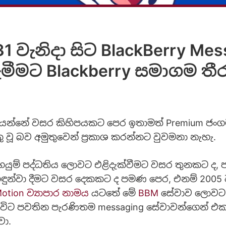
1 වැනිදා සිට BlackBerry Me
ැමීමට Blackberry සමාගම ත
යන්නේ වසර කිහිපයකට පෙර ඉතාමත් Premium ජං
ු වූ බව අමුතුවෙන් ප්‍රකාශ කරන්නට වුවමනා නැහැ.
ෙයුම් පද්ධතිය ලොවට එළිදැක්වීමට වසර තුනකට ද, 
ඳුන්වා දීමට වසර දෙකකට ද පමණ පෙර, එනම් 2005 
Motion ව්‍යාපාර නාමය
යටතේ මේ
BBM
සේවාව ලොවට හඳ
විට පවතින පැරණිතම messaging සේවාවන්ගෙන් එ
වා.