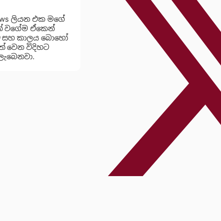
ews ලියන එක මගේ
යක් වගේම ඒකෙන්
ාව සහ කාලය බොහෝ
් වෙන විදිහට
ලැබෙනවා.