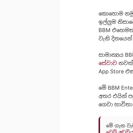
කොහොම නමුත්
ඉල්ලුම නිසාව
BBM එහෙමත් 
වැනි දිනයෙන
සාමාන්‍යය B
සේවාව
නවත්ව
App Store එ
මේ BBM Ente
අතර එයින් ප
ගෙවා භාවිතා
මේ ගැන වැ
වෙබ් අඩවි