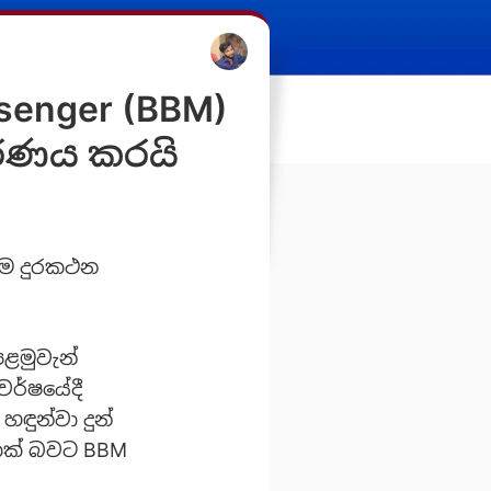
ssenger (BBM)
ීරණය කරයි
ගම දුරකථන
පළමුවැන්
වර්ෂයේදී
ුන්වා දුන්
කක් බවට BBM