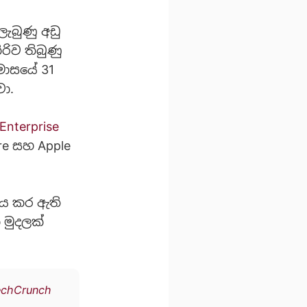
ැබුණු අඩු
රිව තිබුණු
මාසයේ 31
ා.
Enterprise
re සහ Apple
ණය කර ඇති
 මුදලක්
echCrunch