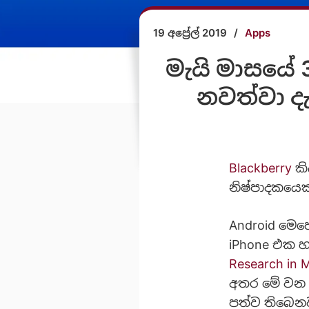
19 අප්‍රේල් 2019
/
Apps
මැයි මාසයේ 3
නවත්වා ද
Blackberry
කි
නිෂ්පාදකයෙක
Android මෙහ
iPhone එක හ
Research in 
අතර මේ වන 
පත්ව තිබෙන