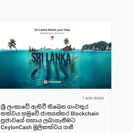
1 MIN READ
ශ්‍රී ලංකාවේ ඇතිවී තිබෙන ගංවතුර
තත්වය හමුවේ ජාත්‍යන්තර Blockchain
ප්‍රජාවගේ සහාය ලබාගැනීමට
CeylonCash මූලිකත්වය ග​නී