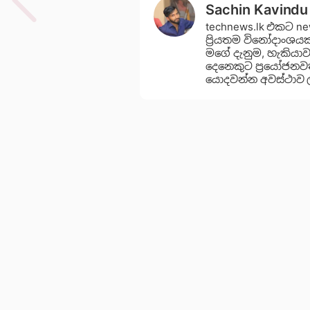
Sachin Kavindu
technews.lk එකට n
ප්‍රියතම විනෝදාංශ
මගේ දැනුම, හැකිය
දෙනෙකුට ප්‍රයෝජනවත
යොදවන්න අවස්ථාව 