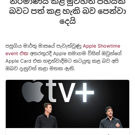
නිර්මාණය කළ මුවහත් පිහියක්
බවට පත් කළ හැකි බව පෙන්වා
දෙයි
පසුගිය මාර්තු මාසයේ පැවැත්වුණු
Apple Showtime
event එක
අතරතුරදී Apple සමාගම විසින් ඔවුන්ගේ
Apple Card එක හඳුන්වාදීමට කටයුතු කළ බව අපි
ඔබව දැනුවත් කළා මතක ඇති.