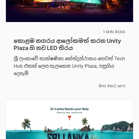
1 MIN READ
කොළඹ නගරය ආලෝකමත් කරන Unity
Plaza හි නව LED තිරය
ශ්‍රී ලංකාවේ තාක්ෂණික කේන්ද්‍රස්ථානය හෙවත් Tech
Hub එකක් ලෙස සැලකෙන Unity Plaza, පසුගිය
දෙසැම්
මාස 8කට පෙර