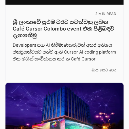
2 MIN READ
ශ්‍රී ලංකාවේ ප්‍රථම වරට පවත්වනු ලබන
Café Cursor Colombo event එක පිළිබඳව
දැනගනිමු
Developers සහ AI නිර්මාණකරුවන් අතර අතිශය
ජනප්‍රියත්වයට පත්ව ඇති Cursor AI coding platform
එක මගින් සංවිධානය කර න Café Cursor
මාස 8කට පෙර