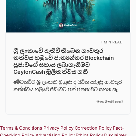
1 MIN READ
ශ්‍රී ලංකාවේ ඇතිවී තිබෙන ගංවතුර
තත්වය හමුවේ ජාත්‍යන්තර Blockchain
ප්‍රජාවගේ සහාය ලබාගැනීමට
CeylonCash මූලිකත්වය ග​නී
මේවනවිට ශ්‍රී ලංකාව මුහුණ දී සිටින දරුණු ගංවතුර
තත්ත්වය හමුවේ පීඩාවට පත් ජනතාවට සහන සැ
මාස 8කට පෙර
Terms & Conditions
Privacy Policy
Correction Policy
Fact-
Checking Policy
Advertising Policy
Ethics Policy
Disclaimer