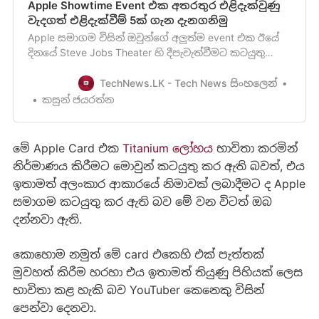
Apple Showtime Event එක අතරතුර එළිදැක්වුණු
වැදගත් එළිදැක්වීම් 5ක් ගැන දැනගනිමු
Apple සමාගම විසින් ඔවුන්ගේ අලුත්ම event එක ඊයේ
දිනයේ Steve Jobs Theater හි දීපැවැත්වීමට කටයුතු
සූදානම් කර තිබූ බව[/apple-confirms-march-25th-
event-expected-to-announce-new-tv-service/] අපි
TechNews.LK - Tech News සිංහලෙන්
ඔබවමේ මාසයේ මුල් දිනවල වාර්ථා කළා මතක ඇති. අප
කසුන් ජයරත්න
අනාවැකි පළ කළ ආකාරයෙන්ම Apple සමාගම විසින්
ඔවුන්ගේ නවතම එළිද…
මේ Apple Card එක
Titanium ලෝහය
භාවිතා කරමින්
නිර්මාණය කිරීමට මොවුන් කටයුතු කර ඇති බවත්, එය
ඉතාමත් අලංකාර ආකාරයේ නිමාවක් ලබාදීමට ද Apple
සමාගම කටයුතු කර ඇති බව මේ වන විටත් ඔබ
දන්නවා ඇති.
කොහොම නමුත් මේ card එකෙහි එක් පැත්තක්
මුවහත් කිරීම හරහා එය ඉතාමත් තියුණු පිහියක් ලෙස
භාවිතා කළ හැකි බව YouTuber කෙනෙකු විසින්
පෙන්වා දෙනවා.