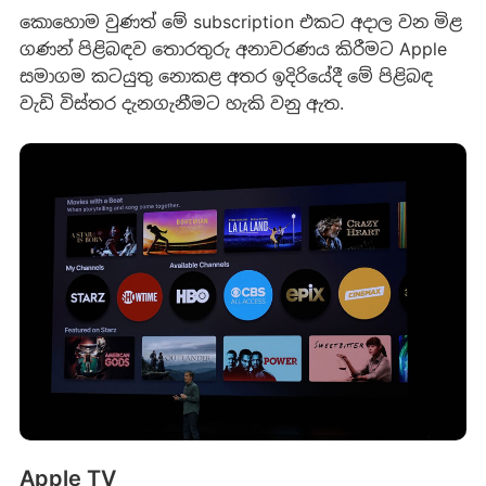
කොහොම වුණත් මේ subscription එකට අදාල වන මිළ
ගණන් පිළිබඳව තොරතුරු අනාවරණය කිරීමට Apple
සමාගම කටයුතු නොකළ අතර ඉදිරියේදී මේ පිළිබඳ
වැඩි විස්තර දැනගැනීමට හැකි වනු ඇත.
Apple TV