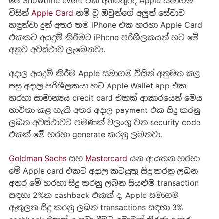
මේ Showtime event එක අතරතුරදී Apple සමාගම
විසින්
Apple Card
නම් වූ ඔවුන්ගේ අලුත් සේවාව
හඳුන්වා දුන් අතර තම iPhone එක හරහා ‍Apple Card
එකකට අයදුම් කිරීමට iPhone පරිශීලකයන් හට මේ
අනුව අවස්ථාව ලැබෙනවා.
අදාල අයදුම් කිරීම Apple සමාගම විසින් අනුමත කළ
පසු අදාල පරිශීලකයා හට Apple Wallet app එක
හරහා සාමාන්‍යය credit card එකක් ආකාරයෙන් මෙය
භාවිතා කළ හැකි අතර අදාල payment එක සිදු කරනු
ලබන අවස්ථාවට පමණක් වලංගු වන security code
එකක් මේ හරහා generate කරනු ලබනවා.
Goldman Sachs
සහ
Mastercard
යන ආයතන හරහා
මේ Apple card එකට අදාල කටයුතු සිදු කරනු ලබන
අතර මේ හරහා සිදු කරනු ලබන සියළුම transaction
සඳහා 2%ක cashback එකක් ද, Apple සමාගම
ඇතුලත සිදු කරනු ලබන transactions සඳහා 3%