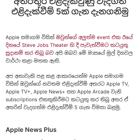
අතරතුර එළිදැක්වුණු වැදගත්
එළිදැක්වීම් 5ක් ගැන දැනගනිමු
Apple සමාගම විසින්
ඔවුන්ගේ අලුත්ම event එක ඊයේ
දිනයේ Steve Jobs Theater හි දී පැවැත්වීමට කටයුතු
සූදානම් කර තිබූ බව
අපි ඔබව මේ මාසයේ මුල් දිනවල
වාර්ථා කළා මතක ඇති.
අප අනාවැකි පළ කළ ආකාරයෙන්ම Apple සමාගම
විසින් ඔවුන්ගේ නවතම එළිදැක්වීම් අතරට Apple TV,
Apple TV+, Apple News+ සහ Apple Arcade වැනි
subscriptions එකතුකිරීමට කටයුතු කර තිබූ අතර ඒ
අතරින් වැදගත්ම එළිදැක්වීම් 5 ගැන විමසා බළමු.
Apple News Plus