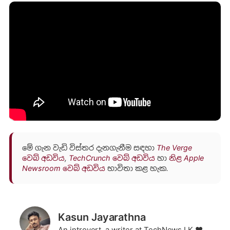
මේ ගැන වැඩි විස්තර දැනගැනීම සඳහා
The Verge
වෙබ් අඩවිය
,
TechCrunch වෙබ් අඩවිය
හා
නිළ Apple
Newsroom වෙබ් අඩවිය
භාවිතා කළ හැක.
Kasun Jayarathna
An introvert, a writer at TechNews.LK ❤️