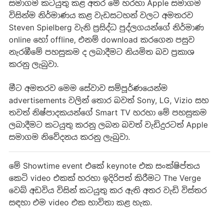
සමාගම කටයුතු කළ අතර මේ හරහා Apple සමාගම
විසින්ම නිර්මාණය කළ වැඩසටහන් වලට අමතරව
Steven Spielberg වැනි ප්‍රසිද්ධ පුද්ලගයන්ගේ නිර්මාණ
online හෝ offline, එනම් download කරගෙන පසුව
නැරඹීමේ පහසුකම ද ලබාදීමට නියමිත බව ප්‍රකාශ
කරනු ලැබුවා.
මීට අමතරව මෙම සේවාව සම්පූර්ණයෙන්ම
advertisements වලින් තොර බවත් Sony, LG, Vizio සහ
තවත් නිෂ්පාදකයන්ගේ Smart TV හරහා මේ පහසුකම
ලබාදීමට කටයුතු කරනු ලබන බවත් වැඩිදුරටත් Apple
සමාගම නිවේදනය කරනු ලැබුවා.
මේ Showtime event එකේ keynote එක සංක්ෂිප්තය
කෙටි video එකක් හරහා ඉදිරිපත් කිරීමට The Verge
වෙබ් අඩවිය විසින් කටයුතු කර ඇති අතර වැඩි විස්තර
සඳහා එම video එක භාවිතා කළ හැක.