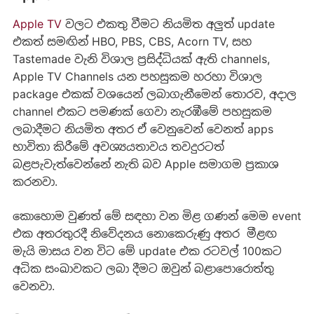
Apple TV
වලට එකතු වීමට නියමිත අලුත් update
එකත් සමඟින් HBO, PBS, CBS, Acorn TV, සහ
Tastemade වැනි විශාල ප්‍රසිද්ධියක් ඇති channels,
Apple TV Channels යන පහසුකම හරහා විශාල
package එකක් වශයෙන් ලබාගැනීමෙන් තොරව, අදාල
channel එකට පමණක් ගෙවා නැරඹීමේ පහසුකම
ලබාදීමට නියමිත අතර ඒ වෙනුවෙන් වෙනත් apps
භාවිතා කිරීමේ අවශ්‍යයතාවය තවදුරටත්
බළපැවැත්වෙන්නේ නැති බව Apple සමාගම ප්‍රකාශ
කරනවා.
කොහොම වුණත් මේ සඳහා වන මිළ ගණන් මෙම event
එක අතරතුරදී නිවේදනය නොකෙරුණු අතර මීළඟ
මැයි මාසය වන විට මේ update එක රටවල් 100කට
අධික සංඛාවකට ලබා දීමට ඔවුන් බළාපොරොත්තු
වෙනවා.