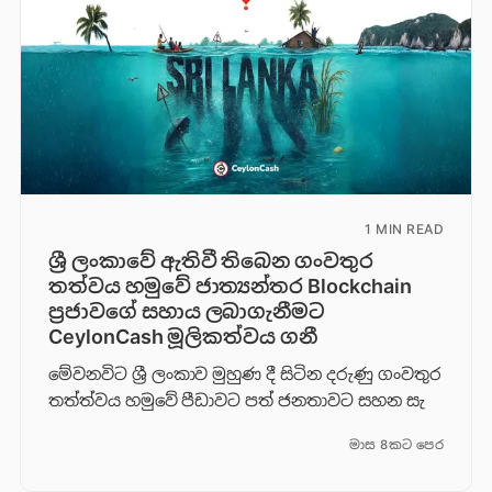
1 MIN READ
ශ්‍රී ලංකාවේ ඇතිවී තිබෙන ගංවතුර
තත්වය හමුවේ ජාත්‍යන්තර Blockchain
ප්‍රජාවගේ සහාය ලබාගැනීමට
CeylonCash මූලිකත්වය ග​නී
මේවනවිට ශ්‍රී ලංකාව මුහුණ දී සිටින දරුණු ගංවතුර
තත්ත්වය හමුවේ පීඩාවට පත් ජනතාවට සහන සැ
මාස 8කට පෙර