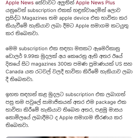
Apple News
සේවාවට අලුතින්
Apple News Plus
යනුවෙන් subscription එකක් හඳුන්වාදෙමින් ලොව
ප්‍රසිද්ධ Magazines තම apple device එක භාවිතා කර
කියැවීමේ හැකියාව ලබා දීමට Apple සමාගම කටයුතු
කර තිබෙනවා.
මෙම subscription එක සඳහා මසකට ඇමෙරිකානු
ඩොලර් 9.99ක මුදලක් අය කෙරෙනු ඇති අතර ඊයේ
දිනයේ සිට magazines 300ක පමණ ප්‍රමාණයක් US සහ
Canada යන රටවල් වලදී භාවිතා කිරීමේ හැකියාව ලබා
දී තිබෙනවා.
ඉහත සඳහන් කළ මුදලට subscription එක ලබාගත්
පසු තම පවුලේ සාමාජිකයන් අතර එම package එක
භාවිතා කිරීමේ හැකියාව තිබෙන අතර, පළමු මාසය
නොමිලයේ ලබාදීමට ද Apple සමාගම තීරණය කර
තිබෙනවා.