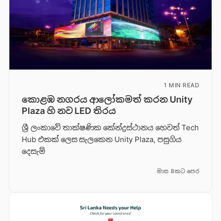
1 MIN READ
කොළඹ නගරය ආලෝකමත් කරන Unity
Plaza හි නව LED තිරය
ශ්‍රී ලංකාවේ තාක්ෂණික කේන්ද්‍රස්ථානය හෙවත් Tech
Hub එකක් ලෙස සැලකෙන Unity Plaza, පසුගිය
දෙසැම්
මාස 8කට පෙර