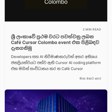
2 MIN READ
ශ්‍රී ලංකාවේ ප්‍රථම වරට පවත්වනු ලබන
Café Cursor Colombo event එක පිළිබඳව
දැනගනිමු
Developers සහ AI නිර්මාණකරුවන් අතර අතිශය
ජනප්‍රියත්වයට පත්ව ඇති Cursor AI coding platform
එක මගින් සංවිධානය කර න Café Cursor
මාස 8කට පෙර