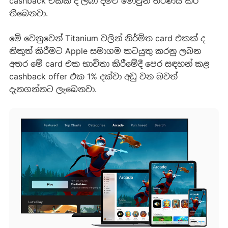
cashback එකක් ද ලබා දීමට මොවුන් තීරණය කර
තිබෙනවා.
මේ වෙනුවෙන් Titanium වලින් නිර්මිත card එකක් ද
නිකුත් කිරීමට Apple සමාගම කටයුතු කරනු ලබන
අතර මේ card එක භාවිතා කිරීමේදී පෙර සඳහන් කළ
cashback offer එක 1% දක්වා අඩු වන බවත්
දැනගන්නට ලැබෙනවා.