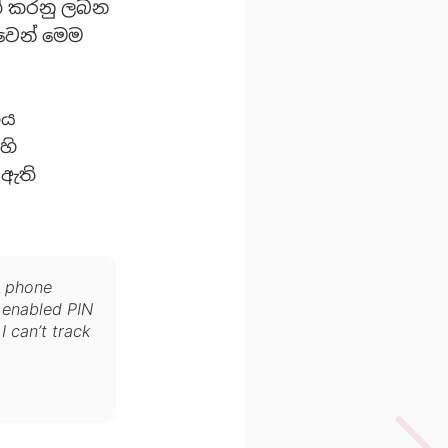
ත් කරනු ලබන
වෙන් මෙම
ිය
හි
 ඇති
a phone
d enabled PIN
I can’t track