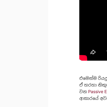
එමෙන්ම රියද
ඒ හරහා නිකු
වන
Passive E
ආකාරයේ අවධ