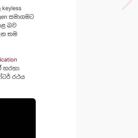
keyless
wagen සමාගමට
කළ බව
ගැන තම
ication
 ඒ හරහා
ෝටර් රථය