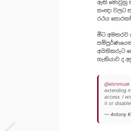
ඇති මොවුහු 
සංඥා වලට සම
රථය සොරකම
මීට අමතරව 
සම්පූර්ණයෙන
අයිතිකරුට 
හැකියාව ද අ
@elonmusk
extending m
access. I wi
it or disable 
— Antony K