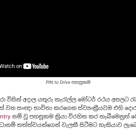
PIN to Drive පහසුකම
ුරා විසින් අදාල යතුරු කැරැල්ල මෝටර් රථය අසලට 
ත් වන සංඥා භාවිතා කරගෙන ස්ව්‍යංක්‍රීයවම එහි දොර
ntry
නම් වූ පහසුකම ක්‍රියා විරහිත කර තැබීමෙනුත් 
ානම් තත්ත්වයන්ගෙන් වැලකී සිටීමට හැකියාව ලැබ