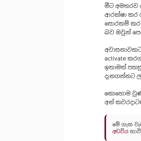
මීට අමතරව ම
ආරක්ෂා කර 
සොරකම් කර 
බව ඔවුන් පෙ
අවාසනාවකට 
activate කර
ඉතාමත් පහස
දැනගන්නට ල
කොහොම වුණත
අන් කවරදාටත
මේ ගැන වැ
අඩවිය
භාවි