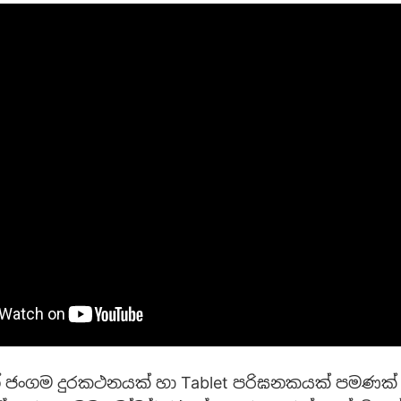
් ජංගම දුරකථනයක් හා Tablet පරිඝනකයක් පමණක්