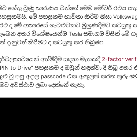
ීමට හේතු වුණු කාරණය වන්නේ මෙම මෝටර් රථය සතු 
ූ පහසුකමයි. මේ පහසුකම භාවිතා කිරීම නිසා Volks
 රථ ද මේ ආකාරයේ ගැටළුවකට මුහුණදීමට කටයුතු 
ැබෙන අතර විශේෂයෙන්ම Tesla සමාගම විසින් මේ 
් දැනුවත් කිරීමට ද කටයුතු කර තිබුණා.
ුර්වලතාවයෙන් අත්මිදීම සඳහා මෑතකදී
2-factor verif
"PIN to Drive" පහසුකම ද ඔවුන් හඳුන්වා දී තිබූ අතර
ු වූ පසු අදාල passcode එක ඇතුලත් කරන තුරු ම
මට අවස්ථාව ලබා දෙන්නේ නැහැ.