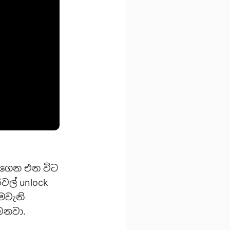
රැගෙන එන විට
වල් unlock
මෙවැනි
ෙනවා.