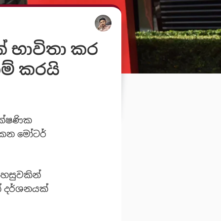
් භාවිතා කර
ම් කරයි
ාක්ෂණික
කෙන මෝටර්
පහසුවකින්
ෝ දර්ශනයක්