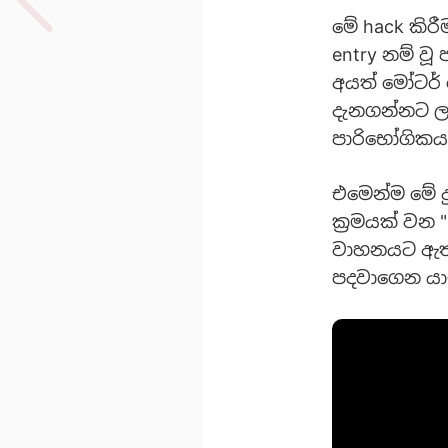
මේ hack කිර
entry නම් ව
අයත් මෝටර්
දැනගන්නට ල
පාරිභෝගිකයන
එමෙන්ම මේ ද
ක්‍රමයක් වන 
වාහනයට ඇතුළ
පදවාගෙන යා