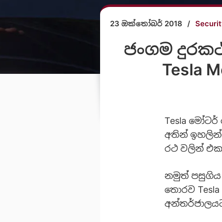
23 ඔක්තෝබර් 2018
/
Securi
ජංගම දුරකථ
Tesla 
Tesla මෝටර්
අතින් ඉහලින
රථ වලින් එක
නමුත් පසුගිය
තොරව Tesla 
අන්තර්ජාලයට