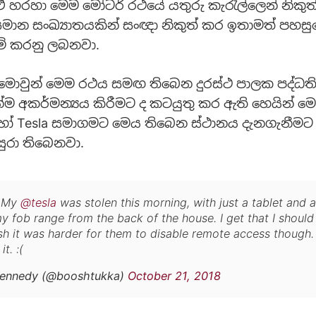
ඒ හරහා මෙම මෝටර් රථයේ යතුරු කැරැල්ලෙන් නිකු
ාන සංඛ්‍යාතයකින් සංඥා නිකුත් කර ඉතාමත් පහසු
් කරනු ලබනවා.
මොවුන් මෙම රථය සමඟ තිබෙන දුරස්ථ පාලක පද්ධත
්ම අකර්මන්‍යය කිරීමට ද කටයුතු කර ඇති හෙයින් මෙ
හෝ Tesla සමාගමට මෙය තිබෙන ස්ථානය දැනගැනීමට
සුරා තිබෙනවා.
My
@tesla
was stolen this morning, with just a tablet and 
y fob range from the back of the house. I get that I shoul
sh it was harder for them to disable remote access though. 
it. :(
ennedy (@booshtukka)
October 21, 2018