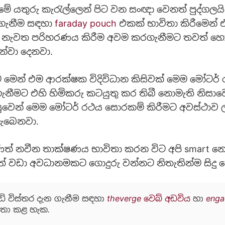
ේ යතුරු කැරැල්ලෙන් පිට වන සංඥා වෙනත් පුද්ගලයි
ගැනීම සඳහා
faraday pouch
එකක් භාවිතා කිරීමෙන් 
නැවත පරිහරණය කිරීම අවම කරගැනීමට තවත් හොඳ
න්වා දෙනවා.
මෙන් එම ආරක්ෂක විදිවිධාන කිසිවක් මෙම මෝටර්
ගැනීමට එහි හිමිකරු කටයුතු කර තිබී නොමැති නිසා
ුවෙන් මෙම මෝටර් රථය සොරකම් කිරීමට අවස්ථාව ල
ැබෙනවා.
් නවීන තාක්ෂණය භාවිතා කරන විට අපි smart 
් වඩා අවධානමකට ගොදුරු වන්නට නිතැතින්ම සිදු 
ඩි විස්තර දැන ගැනීම සඳහා
theverge වෙබ් අඩවිය
හා
enga
තා කළ හැක.