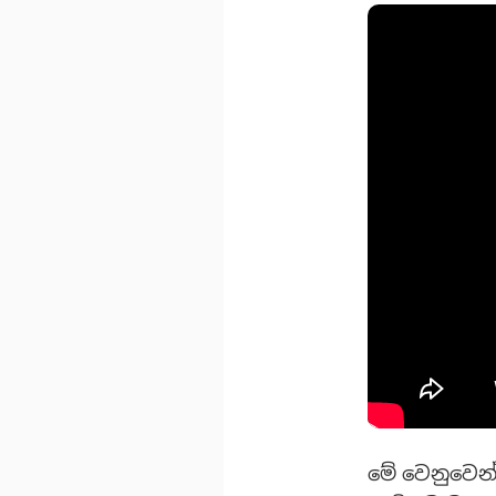
මේ වෙනුවෙන