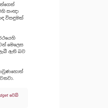
න්ගෙන්
එහි සංඥා
 විසඳුමක්
 රථයෙහි
වෙන් මෙලෙස
ැබී ඇති බව
නොවුණහොත්
වෙනවා.
dget වෙබ්