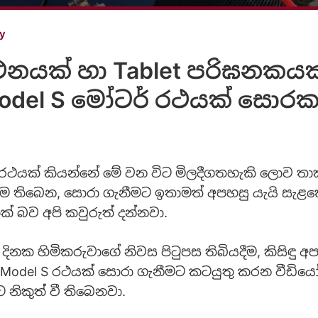
ty
නයක් හා Tablet පරිඝනකයක
Model S මෝටර් රථයක් සොරක
 රථයක් කියන්නේ මේ වන විට මිලදීගතහැකි ලොව ත
්ම තිබෙන, සොරා ගැනීමට ඉතාමත් අපහසු යැයි සැළ
ක් බව අපි කවුරුත් දන්නවා.
 දිනක හිමිකරුවාගේ නිවස පිටුපස තිබියදීම, කිසිඳු අ
Model S රථයක් සොරා ගැනීමට කටයුතු කරන වීඩිය
 නිකුත් වී තිබෙනවා.