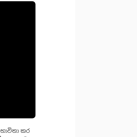
 භාවිතා කර