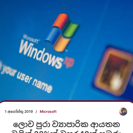
1 අගෝස්තු 2019
/
Microsoft
ලොව පුරා ව්‍යාපාරික ආයතන