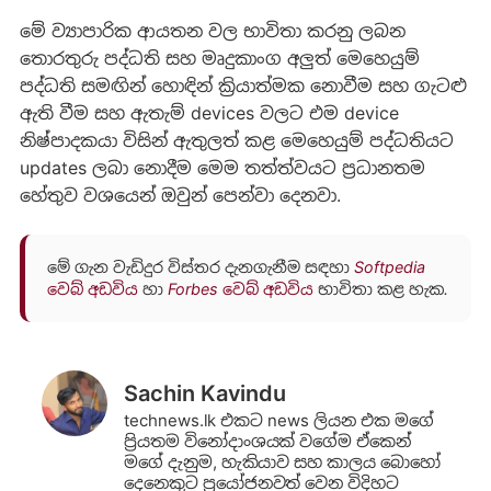
මේ ව්‍යාපාරික ආයතන වල භාවිතා කරනු ලබන
තොරතුරු පද්ධති සහ මෘදුකාංග අලුත් මෙහෙයුම්
පද්ධති සමඟින් හොඳින් ක්‍රියාත්මක නොවීම සහ ගැටළු
ඇති වීම සහ ඇතැම් devices වලට එම device
නිෂ්පාදකයා විසින් ඇතුලත් කළ මෙහෙයුම් පද්ධතියට
updates ලබා නොදීම මෙම තත්ත්වයට ප්‍රධානතම
හේතුව වශයෙන් ඔවුන් පෙන්වා දෙනවා.
මේ ගැන වැඩිදුර විස්තර දැනගැනීම සඳහා
Softpedia
වෙබ් අඩවිය
හා
Forbes වෙබ් අඩවිය
භාවිතා කළ හැක.
Sachin Kavindu
technews.lk එකට news ලියන එක මගේ
ප්‍රියතම විනෝදාංශයක් වගේම ඒකෙන්
මගේ දැනුම, හැකියාව සහ කාලය බොහෝ
දෙනෙකුට ප්‍රයෝජනවත් වෙන විදිහට