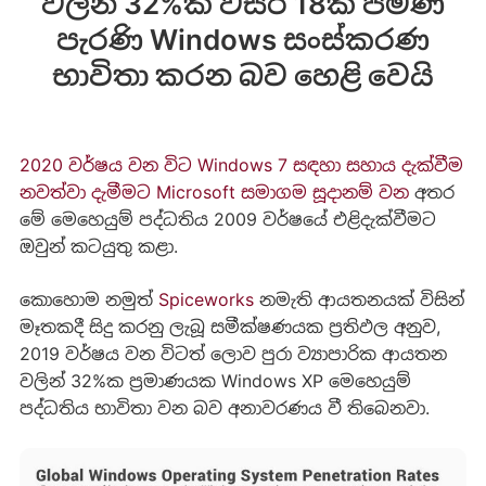
වලින් 32%ක් වසර 18ක් පමණ
පැරණි Windows සංස්කරණ
භාවිතා කරන බව හෙළි වෙයි
2020 වර්ෂය වන විට Windows 7 සඳහා සහාය දැක්වීම
නවත්වා දැමීමට Microsoft සමාගම සූදානම් වන
අතර
මේ මෙහෙයුම් පද්ධතිය 2009 වර්ෂයේ එළිදැක්වීමට
ඔවුන් කටයුතු කළා.
කොහොම නමුත්
Spiceworks
නමැති ආයතනයක් විසින්
මෑතකදී සිදු කරනු ලැබූ සමීක්ෂණයක ප්‍රතිඵල අනුව,
2019 වර්ෂය වන විටත් ලොව පුරා ව්‍යාපාරික ආයතන
වලින් 32%ක ප්‍රමාණයක Windows XP මෙහෙයුම්
පද්ධතිය භාවිතා වන බව අනාවරණය වී තිබෙනවා.