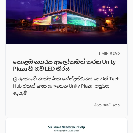
1 MIN READ
කොළඹ නගරය ආලෝකමත් කරන Unity
Plaza හි නව LED තිරය
ශ්‍රී ලංකාවේ තාක්ෂණික කේන්ද්‍රස්ථානය හෙවත් Tech
Hub එකක් ලෙස සැලකෙන Unity Plaza, පසුගිය
දෙසැම්
මාස 8කට පෙර