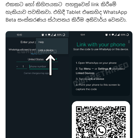
එකකට හෝ කිහිපයකට පහසුවෙන් link කිරීමේ
හැකියාව පවතිනවා. එහිදී Tablet එකෙහිද WhatsApp
Beta සංස්කරණය ස්ථාපනය කිරීම අනිවාර්ය වෙනවා.