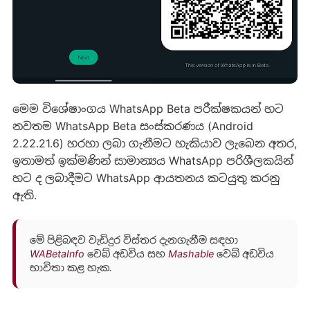
මෙම විශේෂාංගය WhatsApp Beta පරීක්ෂකයන් හට
නවතම WhatsApp Beta සංස්කරණය (Android
2.22.21.6) හරහා ලබා ගැනීමට හැකියාව ලැබෙන අතර,
ඉතාමත් ඉක්මණින් සාමාන්‍යය WhatsApp පරිශීලකයින්
හට ද ලබාදීමට WhatsApp ආයතනය කටයුතු කරනු
ඇති.
මේ පිළිබඳව වැඩිදුර විස්තර දැනගැනීම සඳහා
WABetaInfo
වෙබ් අඩවිය සහ
Mashable
වෙබ් අඩවිය
භාවිතා කළ හැක.