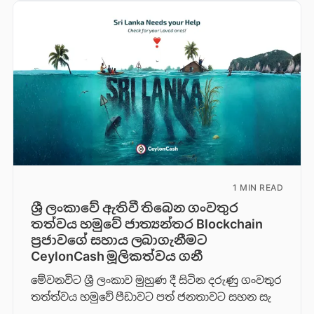
1 MIN READ
ශ්‍රී ලංකාවේ ඇතිවී තිබෙන ගංවතුර
තත්වය හමුවේ ජාත්‍යන්තර Blockchain
ප්‍රජාවගේ සහාය ලබාගැනීමට
CeylonCash මූලිකත්වය ග​නී
මේවනවිට ශ්‍රී ලංකාව මුහුණ දී සිටින දරුණු ගංවතුර
තත්ත්වය හමුවේ පීඩාවට පත් ජනතාවට සහන සැ