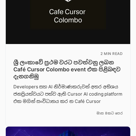
2 MIN READ
ශ්‍රී ලංකාවේ ප්‍රථම වරට පවත්වනු ලබන
Café Cursor Colombo event එක පිළිබඳව
දැනගනිමු
Developers සහ AI නිර්මාණකරුවන් අතර අතිශය
ජනප්‍රියත්වයට පත්ව ඇති Cursor AI coding platform
එක මගින් සංවිධානය කර න Café Cursor
මාස 8කට පෙර