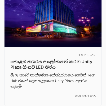
1 MIN READ
කොළඹ නගරය ආලෝකමත් කරන Unity
Plaza හි නව LED තිරය
ශ්‍රී ලංකාවේ තාක්ෂණික කේන්ද්‍රස්ථානය හෙවත් Tech
Hub එකක් ලෙස සැලකෙන Unity Plaza, පසුගිය
දෙසැම්
මාස 8කට පෙර