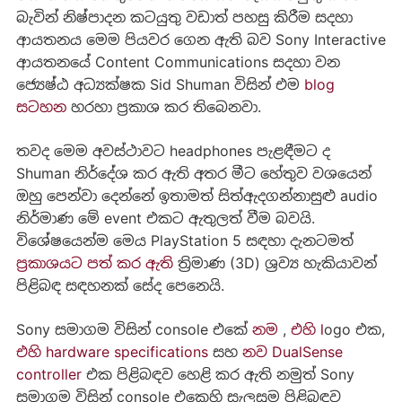
බැවින් නිෂ්පාදන කටයුතු වඩාත් පහසු කිරීම සදහා
ආයතනය මෙම පියවර ගෙන ඇති බව Sony Interactive
ආයතනයේ Content Communications සදහා වන
ජ්‍යෙෂ්ඨ අධ්‍යක්ෂක Sid Shuman විසින් එම
blog
සටහන
හරහා ප්‍රකාශ කර තිබෙනවා.
තවද මෙම අවස්ථාවට headphones පැළඳීමට ද
Shuman නිර්දේශ කර ඇති අතර මීට හේතුව වශයෙන්
ඔහු පෙන්වා දෙන්නේ ඉතාමත් සිත්ඇදගන්නාසුළු audio
නිර්මාණ මේ event එකට ඇතුලත් වීම බවයි.
විශේෂයෙන්ම මෙය PlayStation 5 සඳහා දැනටමත්
ප්‍රකාශයට පත් කර ඇති
ත්‍රිමාණ (3D) ශ්‍රව්‍ය හැකියාවන්
පිළිබඳ සඳහනක් සේද පෙනෙයි.
Sony සමාගම විසින් console එකේ
නම
,
එහි l
ogo එක,
එහි hardware specifications
සහ
නව DualSense
controller
එක පිළිබඳව හෙළි කර ඇති නමුත් Sony
සමාගම විසින් console එකෙහි සැලසුම පිළිබඳව