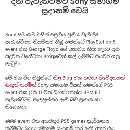
දින පැවැත්වීමට Sony සමාගම
සූදානම් වෙයි
Sony සමාගම විසින් පසුගිය ජුනි 4 වැනි දින
පැවැත්වීමට නියමිතව තිබූ තමන්ගේ PlayStation 5
event එක George Floyd ගේ අභාවය නිසා ලොව පුරා
සිදුවන විරෝධතා හේතුවෙන් කල් දැමීමට පියවර ගනු
ලැබුවා.
මේ වන විට ඔවුන්ගේ
නිළ Blog එක හරහා නිවේදනයක්
නිකුත් කරමින්
Sony සමාගම විසින් තමන්ගේ PS5
event එක ජුනි 11 වන බ්‍රහස්පතින්දා 4PM ET
පැවැත්වීමට සැලසුම්කර ඇති බව ප්‍රකාශ කර
තිබෙනවා.
මෙම event එක අතරතුර PS5 games ප්‍රදර්ශනය
කිරීමටද Sony සමාගම සැලසුම් කර ඇති අතර එය