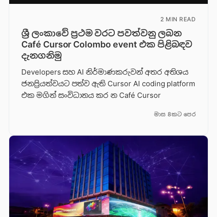
2 MIN READ
ශ්‍රී ලංකාවේ ප්‍රථම වරට පවත්වනු ලබන
Café Cursor Colombo event එක පිළිබඳව
දැනගනිමු
Developers සහ AI නිර්මාණකරුවන් අතර අතිශය
ජනප්‍රියත්වයට පත්ව ඇති Cursor AI coding platform
එක මගින් සංවිධානය කර න Café Cursor
මාස 8කට පෙර