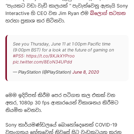
“පැයකට වඩා වැඩි කාලයක් ”
පැවැත්වෙනු ඇතැයි Sony
Interactive හි CEO වන Jim Ryan එම
බ්ලොග් සටහන
හරහා ප්‍රකාශ කර සිටිනවා.
See you Thursday, June 11 at 1:00pm Pacific time
(9:00pm BST) for a look at the future of gaming on
#PS5
:
https://t.co/9XJkXYProo
pic.twitter.com/8EoN34UPdd
— PlayStation (@PlayStation)
June 8, 2020
මෙම ඉදිරිපත් කිරීම පෙර පටිගත කල එකක් වන
අතර, 1080p 30 fps ආකාරයෙන් විකාශනය කිරීමට
නියමිත වෙනවා.
Sony කාර්යමණ්ඩලයේ බොහෝදෙනෙක් COVID-19
වසංගතය හේතුවෙන් නිවසේ සිට වැඩකටයුතු කරන