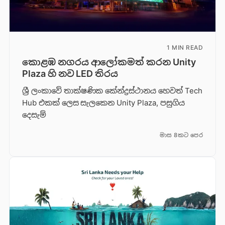
1 MIN READ
කොළඹ නගරය ආලෝකමත් කරන Unity
Plaza හි නව LED තිරය
ශ්‍රී ලංකාවේ තාක්ෂණික කේන්ද්‍රස්ථානය හෙවත් Tech
Hub එකක් ලෙස සැලකෙන Unity Plaza, පසුගිය
දෙසැම්
මාස 8කට පෙර