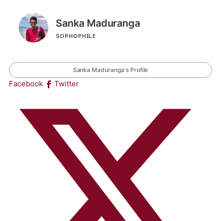
Sanka Maduranga
sᴏᴘʜᴏᴘʜɪʟᴇ
Sanka Maduranga's Profile
Facebook
Twitter