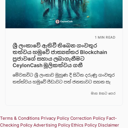
1 MIN READ
ශ්‍රී ලංකාවේ ඇතිවී තිබෙන ගංවතුර
තත්වය හමුවේ ජාත්‍යන්තර Blockchain
ප්‍රජාවගේ සහාය ලබාගැනීමට
CeylonCash මූලිකත්වය ග​නී
මේවනවිට ශ්‍රී ලංකාව මුහුණ දී සිටින දරුණු ගංවතුර
තත්ත්වය හමුවේ පීඩාවට පත් ජනතාවට සහන සැ
මාස 8කට පෙර
Terms & Conditions
Privacy Policy
Correction Policy
Fact-
Checking Policy
Advertising Policy
Ethics Policy
Disclaimer