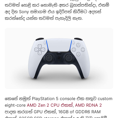
තවමත් හෙළි කර නොමැති අතර බ්‍රහස්පතින්දා, එනම්
අද දින Sony සමාගම එය ඉදිරිපත් කිරීමට අදහස්
කරන්නේද යන්න තවමත් පැහැදිලි නැත.
කෙසේ නමුත් PlayStation 5 console එක සතුව custom
eight-core
AMD Zen 2 CPU එකක්
,
AMD RDNA 2
පාදක කරගත් GPU එකක්, 16GB of GDDR6 RAM