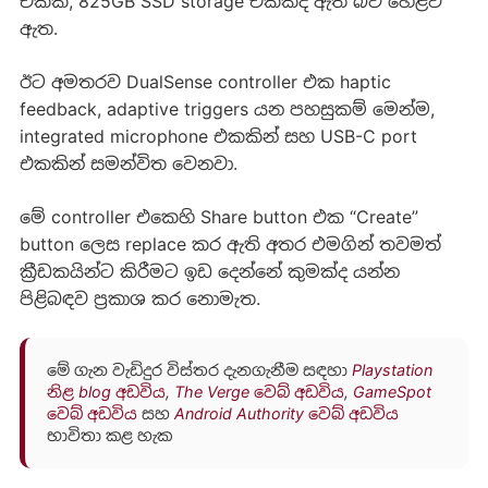
එකක්, 825GB SSD storage එකක්ද ඇති බව හෙළිවී
ඇත.
ඊට අමතරව DualSense controller එක haptic
feedback, adaptive triggers යන පහසුකම් මෙන්ම,
integrated microphone එකකින් සහ USB-C port
එකකින් සමන්විත වෙනවා.
මේ controller එකෙහි Share button එක “Create”
button ලෙස replace කර ඇති අතර එමගින් තවමත්
ක්‍රීඩකයින්ට කිරීමට ඉඩ දෙන්නේ කුමක්ද යන්න
පිළිබඳව ප්‍රකාශ කර නොමැත.
මේ ගැන වැඩිදුර විස්තර දැනගැනීම සඳහා
Playstation
නිළ blog අඩවිය
,
The Verge වෙබ් අඩවිය
,
GameSpot
වෙබ් අඩවිය
සහ
Android Authority වෙබ් අඩවිය
භාවිතා කළ හැක