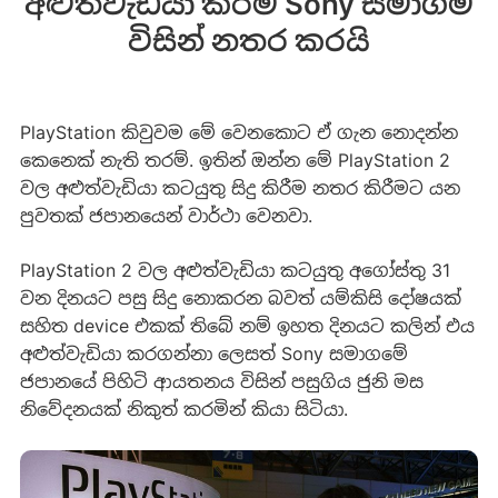
අළුත්වැඩියා කිරීම Sony සමාගම
විසින් නතර කරයි
PlayStation කිවුවම මේ වෙනකොට ඒ ගැන නොදන්න
කෙනෙක් නැති තරම්. ඉතින් ඔන්න මේ PlayStation 2
වල අළුත්වැඩියා කටයුතු සිදු කිරීම නතර කිරීමට යන
පුවතක් ජපානයෙන් වාර්ථා වෙනවා.
PlayStation 2 වල අළුත්වැඩියා කටයුතු අගෝස්තු 31
වන දිනයට පසු සිදු නොකරන බවත් යම්කිසි දෝෂයක්
සහිත device එකක් තිබේ නම් ඉහත දිනයට කලින් එය
අළුත්වැඩියා කරගන්නා ලෙසත් Sony සමාගමේ
ජපානයේ පිහිටි ආයතනය විසින් පසුගිය ජුනි මස
නිවේදනයක් නිකුත් කරමින් කියා සිටියා.