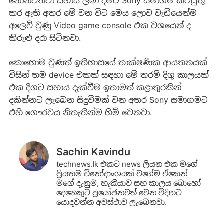
නොනවත්වා සහාය ලබා දීමට Sony සමාගම කටයුතු
කර ඇති අතර මේ වන විට මෙය ලොව වැඩියෙන්ම
අලෙවි වුණු Video game console එක වශයෙන් ද
කිරුළු දරා සිටිනවා.
කොහොම වුණත් ඉතිහාසයේ තාක්ෂණික ආයතනයක්
විසින් තම device එකක් සඳහා මේ තරම් දිගු කාලයක්
එක දිගට සහාය දැක්වීම ඉතාමත් කළාතුරකින්
දකින්නට ලැබෙන සිදුවීමක් වන අතර Sony සමාගමට
එහි ගෞරවය නිතැතින්ම හිමි වෙනවා.
Sachin Kavindu
technews.lk එකට news ලියන එක මගේ
ප්‍රියතම විනෝදාංශයක් වගේම ඒකෙන්
මගේ දැනුම, හැකියාව සහ කාලය බොහෝ
දෙනෙකුට ප්‍රයෝජනවත් වෙන විදිහට
යොදවන්න අවස්ථාව ලැබෙනවා.