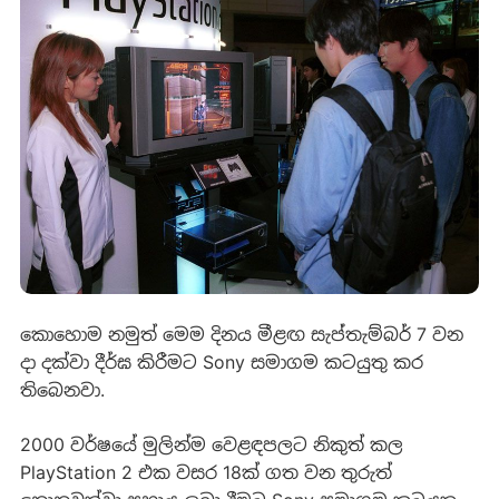
කොහොම නමුත් මෙම දිනය මීළඟ සැප්තැම්බර් 7 වන
දා දක්වා දීර්ඝ කිරීමට Sony සමාගම කටයුතු කර
තිබෙනවා.
2000 වර්ෂයේ මුලින්ම වෙළඳපලට නිකුත් කල
PlayStation 2 එක වසර 18ක් ගත වන තුරුත්