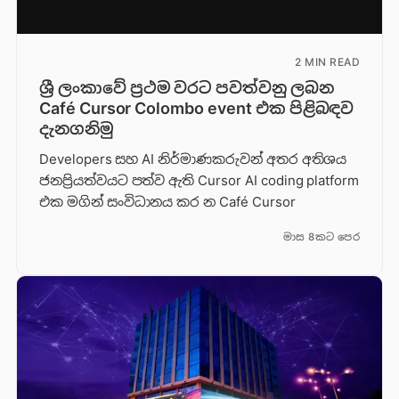
2 MIN READ
ශ්‍රී ලංකාවේ ප්‍රථම වරට පවත්වනු ලබන
Café Cursor Colombo event එක පිළිබඳව
දැනගනිමු
Developers සහ AI නිර්මාණකරුවන් අතර අතිශය
ජනප්‍රියත්වයට පත්ව ඇති Cursor AI coding platform
එක මගින් සංවිධානය කර න Café Cursor
මාස 8කට පෙර