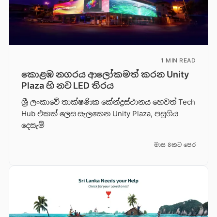
1 MIN READ
කොළඹ නගරය ආලෝකමත් කරන Unity
Plaza හි නව LED තිරය
ශ්‍රී ලංකාවේ තාක්ෂණික කේන්ද්‍රස්ථානය හෙවත් Tech
Hub එකක් ලෙස සැලකෙන Unity Plaza, පසුගිය
දෙසැම්
මාස 8කට පෙර