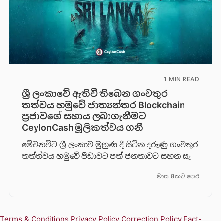
1 MIN READ
ශ්‍රී ලංකාවේ ඇතිවී තිබෙන ගංවතුර
තත්වය හමුවේ ජාත්‍යන්තර Blockchain
ප්‍රජාවගේ සහාය ලබාගැනීමට
CeylonCash මූලිකත්වය ග​නී
මේවනවිට ශ්‍රී ලංකාව මුහුණ දී සිටින දරුණු ගංවතුර
තත්ත්වය හමුවේ පීඩාවට පත් ජනතාවට සහන සැ
මාස 8කට පෙර
Terms & Conditions
Privacy Policy
Correction Policy
Fact-