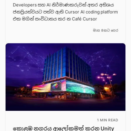
Developers සහ AI නිර්මාණකරුවන් අතර අතිශය
ජනප්‍රියත්වයට පත්ව ඇති Cursor AI coding platform
එක මගින් සංවිධානය කර න Café Cursor
මාස 8කට පෙර
1 MIN READ
කොළඹ නගරය ආලෝකමත් කරන Unity