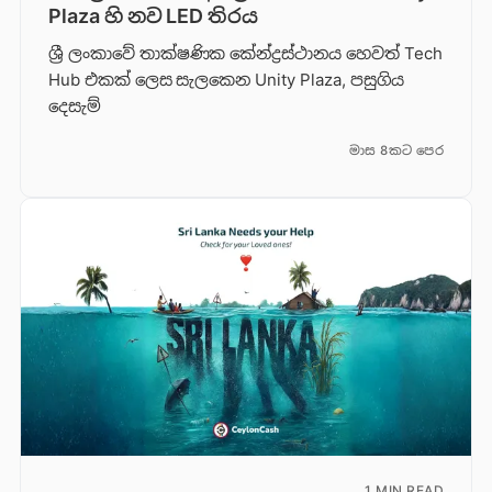
Plaza හි නව LED තිරය
ශ්‍රී ලංකාවේ තාක්ෂණික කේන්ද්‍රස්ථානය හෙවත් Tech
Hub එකක් ලෙස සැලකෙන Unity Plaza, පසුගිය
දෙසැම්
මාස 8කට පෙර
1 MIN READ