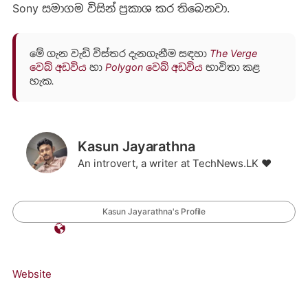
Sony සමාගම විසින් ප්‍රකාශ කර තිබෙනවා.
මේ ගැන වැඩි විස්තර දැනගැනීම සඳහා
The Verge
වෙබ් අඩවිය
හා
Polygon වෙබ් අඩවිය
භාවිතා කළ
හැක.
Kasun Jayarathna
An introvert, a writer at TechNews.LK ❤️
Kasun Jayarathna's Profile
Website