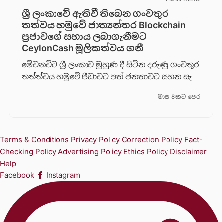
ශ්‍රී ලංකාවේ ඇතිවී තිබෙන ගංවතුර
තත්වය හමුවේ ජාත්‍යන්තර Blockchain
ප්‍රජාවගේ සහාය ලබාගැනීමට
CeylonCash මූලිකත්වය ග​නී
මේවනවිට ශ්‍රී ලංකාව මුහුණ දී සිටින දරුණු ගංවතුර
තත්ත්වය හමුවේ පීඩාවට පත් ජනතාවට සහන සැ
මාස 8කට පෙර
Terms & Conditions
Privacy Policy
Correction Policy
Fact-
Checking Policy
Advertising Policy
Ethics Policy
Disclaimer
Help
Facebook
Instagram