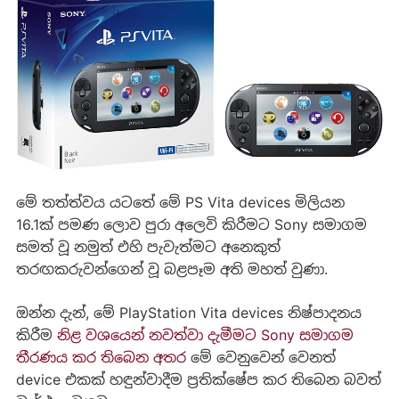
මේ තත්ත්වය යටතේ මේ PS Vita devices මිලියන
16.1ක් පමණ ලොව පුරා අලෙවි කිරීමට Sony සමාගම
සමත් වූ නමුත් එහි පැවැත්මට අනෙකුත්
තරඟකරුවන්ගෙන් වූ බළපෑම අති මහත් වුණා.
ඔන්න දැන්, මේ PlayStation Vita devices නිෂ්පාදනය
කිරීම
නිළ වශයෙන් නවත්වා දැමීමට Sony සමාගම
තීරණය කර තිබෙන අතර
මේ වෙනුවෙන් වෙනත්
device එකක් හඳුන්වාදීම ප්‍රතික්ෂේප කර තිබෙන බවත්