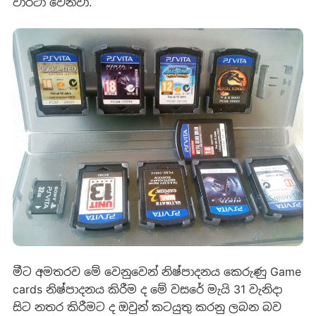
වාර්ථා වෙනවා.
මීට අමතරව මේ වෙනුවෙන් නිෂ්පාදනය කෙරුණු Game
cards නිෂ්පාදනය කිරීම ද මේ වසරේ මැයි 31 වැනිදා
සිට නතර කිරීමට ද ඔවුන් කටයුතු කරනු ලබන බව