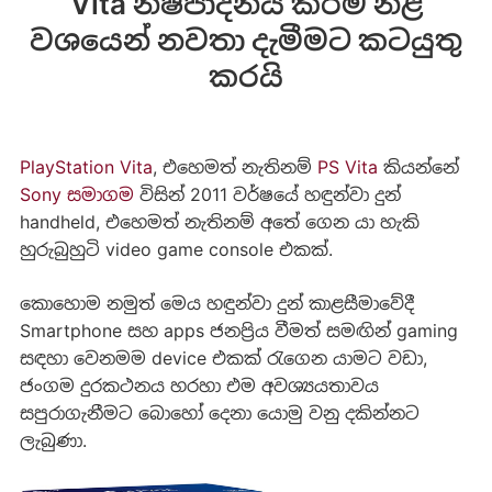
Vita නිෂ්පාදනය කිරීම නිළ
වශයෙන් නවතා දැමීමට කටයුතු
කරයි
PlayStation Vita
, එහෙමත් නැතිනම්
PS Vita
කියන්නේ
Sony සමාගම
විසින් 2011 වර්ෂයේ හඳුන්වා දුන්
handheld, එහෙමත් නැතිනම් අතේ ගෙන යා හැකි
හුරුබුහුටි video game console එකක්.
‍කොහොම නමුත් මෙය හඳුන්වා දුන් කාළසීමාවේදී
Smartphone සහ apps ජනප්‍රිය වීමත් සමඟින් gaming
සඳහා වෙනමම device එකක් රැගෙන යාමට වඩා,
ජංගම දුරකථනය හරහා එම අවශ්‍යයතාවය
සපුරාගැනීමට බොහෝ දෙනා යොමු වනු දකින්නට
ලැබුණා.