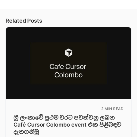
Related Posts
2 MIN READ
ශ්‍රී ලංකාවේ ප්‍රථම වරට පවත්වනු ලබන
Café Cursor Colombo event එක පිළිබඳව
දැනගනිමු