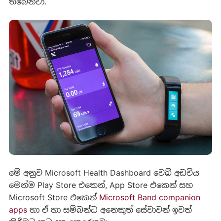
තිබෙනවා.
මේ අනුව Microsoft Health Dashboard වෙබ් අඩවිය
මෙන්ම Play Store එකෙන්, App Store එකෙන් සහ
Microsoft Store එකෙන්
Microsoft Band companion
apps
හා ඒ හා සම්බන්ධ අනෙකුත් සේවාවන් ඉවත්