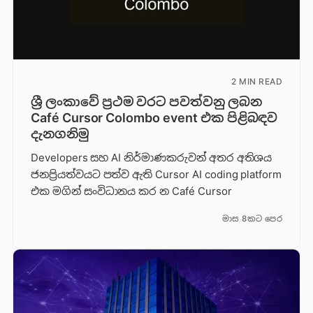
2 MIN READ
ශ්‍රී ලංකාවේ ප්‍රථම වරට පවත්වනු ලබන
Café Cursor Colombo event එක පිළිබඳව
දැනගනිමු
Developers සහ AI නිර්මාණකරුවන් අතර අතිශය
ජනප්‍රියත්වයට පත්ව ඇති Cursor AI coding platform
එක මගින් සංවිධානය කර න Café Cursor
මාස 8කට පෙර