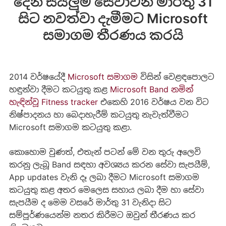
දෙන සියලුම සේවාවන් මාර්තු 31
සිට නවත්වා දැමීමට Microsoft
සමාගම තීරණය කරයි
2014 වර්ෂයේදී
Microsoft සමාගම
විසින් වෙළඳපොලට
හඳුන්වා දීමට කටයුතු කළ
Microsoft Band නමින්
හැඳින්වූ Fitness tracker
එකෙහි 2016 වර්ෂය වන විට
නිෂ්පාදනය හා බෙදාහැරීම් කටයුතු නැවැත්වීමට
Microsoft සමාගම කටයුතු කළා.
කොහොම වුණත්, එතැන් පටන් මේ වන තුරු අලෙවි
කරනු ලැබූ Band සඳහා අවශ්‍යය කරන සේවා සැපයීම්,
App updates වැනි දෑ ලබා දීමට Microsoft සමාගම
කටයුතු කළ අතර මෙලෙස සහාය ලබා දීම හා සේවා
සැපයීම ද මෙම වසරේ මාර්තු 31 වැනිදා සිට
සම්පූර්ණයෙන්ම නතර කිරීමට ඔවුන් තීරණය කර