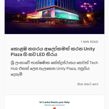
1 MIN READ
කොළඹ නගරය ආලෝකමත් කරන Unity
Plaza හි නව LED තිරය
ශ්‍රී ලංකාවේ තාක්ෂණික කේන්ද්‍රස්ථානය හෙවත් Tech
Hub එකක් ලෙස සැලකෙන Unity Plaza, පසුගිය
දෙසැම්
මාස 8කට පෙර