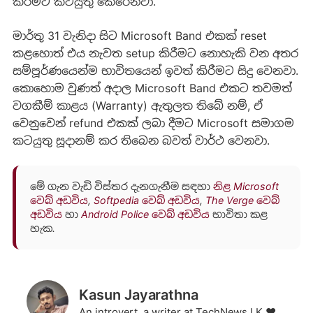
කිරීමට කටයුතු කෙරෙනවා.
මාර්තු 31 වැනිදා සිට Microsoft Band එකක් reset
කළහොත් එය නැවත setup කිරීමට නොහැකි වන අතර
සම්පූර්ණයෙන්ම භාවිතයෙන් ඉවත් කිරීමට සිදු වෙනවා.
කොහොම වුණත් අදාල Microsoft Band එකට තවමත්
වගකීම් කාළය (Warranty) ඇතුලත තිබේ නම්, ඒ
වෙනුවෙන් refund එකක් ලබා දීමට Microsoft සමාගම
කටයුතු සූදානම් කර තිබෙන බවත් වාර්ථ වෙනවා.
මේ ගැන වැඩි විස්තර දැනගැනීම සඳහා
නිළ Microsoft
වෙබ් අඩවිය
,
Softpedia වෙබ් අඩවිය
,
The Verge වෙබ්
අඩවිය
හා
Android Police වෙබ් අඩවිය
භාවිතා කළ
හැක.
Kasun Jayarathna
An introvert, a writer at TechNews.LK ❤️