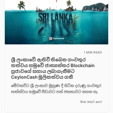
1 MIN READ
ශ්‍රී ලංකාවේ ඇතිවී තිබෙන ගංවතුර
තත්වය හමුවේ ජාත්‍යන්තර Blockchain
ප්‍රජාවගේ සහාය ලබාගැනීමට
CeylonCash මූලිකත්වය ග​නී
මේවනවිට ශ්‍රී ලංකාව මුහුණ දී සිටින දරුණු ගංවතුර
තත්ත්වය හමුවේ පීඩාවට පත් ජනතාවට සහන සැ
මාස 8කට පෙර