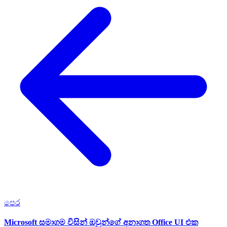
පෙර
Microsoft සමාගම විසින් ඔවුන්ගේ අනාගත Office UI එක