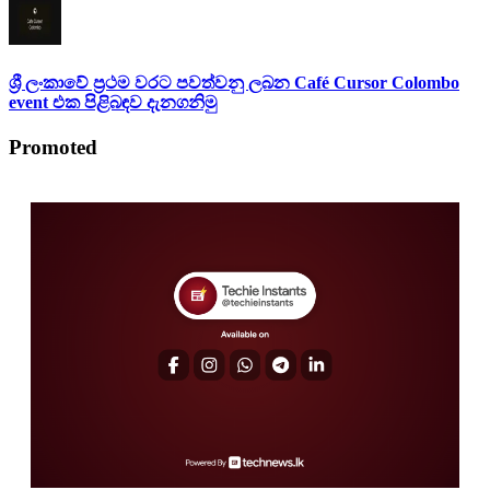
ශ්‍රී ලංකාවේ ප්‍රථම වරට පවත්වනු ලබන Café Cursor Colombo
event එක පිළිබඳව දැනගනිමු
Promoted