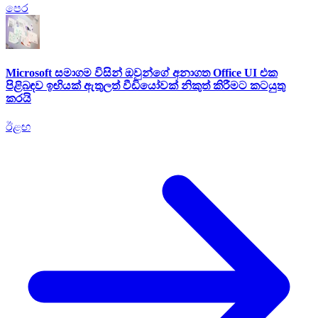
පෙර
Microsoft සමාගම විසින් ඔවුන්ගේ අනාගත Office UI එක
පිළිබඳව ඉඟියක් ඇතුලත් වීඩියෝවක් නිකුත් කිරීමට කටයුතු
කරයි
ඊළඟ