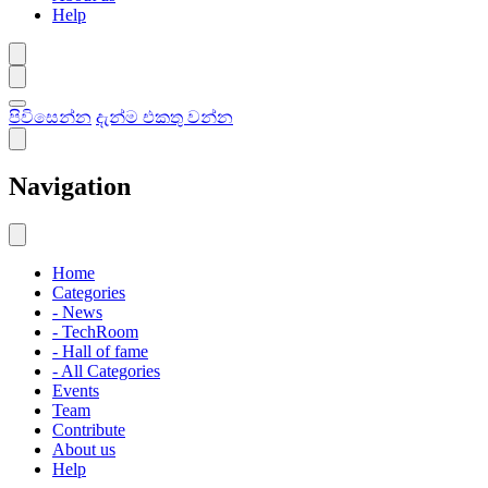
Help
පිවිසෙන්න
දැන්ම එකතු වන්න
Navigation
Home
Categories
- News
- TechRoom
- Hall of fame
- All Categories
Events
Team
Contribute
About us
Help