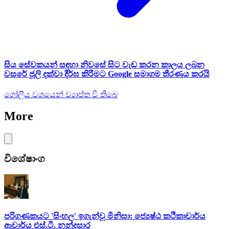
සිය සේවකයන් සඳහා නිවසේ සිට වැඩ කරන කාලය ලබන
වසරේ ජූලි දක්වා දීර්ඝ කිරීමට Google සමාගම තීරණය කරයි
ගෝලීය වශයෙන් ව්‍යාප්ත වී තිබෙ
More
විශේෂාංග
පරිගණකයට 'සිංහල' ඉගැන්වූ මිනිසා: ජ්‍යෙෂ්ඨ කථිකාචාර්ය
ආචාර්ය එස්.ටී. නන්දසාර