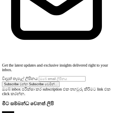
Get the latest updates and exclusive insights delivered right to your
inbox.
විද්‍යුත් තැපැල් ලිපිනය
Subscribe වන්න
Subscribe වෙමින්...
ඔබේ inbox පරීක්ෂා කර subscription එක තහවුරු කිරීමට link එක
click කරන්න.
මීට සම්බන්ධ වෙනත් ලිපි