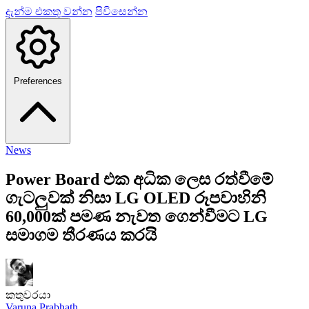
දැන්ම එකතු වන්න
පිවිසෙන්න
Preferences
News
Power Board එක අධික ලෙස රත්වීමේ
ගැටලුවක් නිසා LG OLED රූපවාහිනි
60,000ක් පමණ නැවත ගෙන්වීමට LG
සමාගම තීරණය කරයි
කතුවරයා
Varuna Prabhath