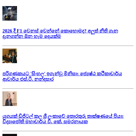
2026 දී F1 වෙනස් වෙන්නේ කොහොමද? අලුත් නීති ගැන
දැනගන්න ඕන හැම දෙයක්ම
පරිගණකයට 'සිංහල' ඉගැන්වූ මිනිසා: ජ්‍යෙෂ්ඨ කථිකාචාර්ය
ආචාර්ය එස්.ටී. නන්දසාර
යුගයක් ඩිජිටල් කල ශ්‍රී ලංකාවේ තොරතුරු තාක්ෂණයේ පියා:
විද්‍යාජෝති මහාචාර්ය වී. කේ. සමරනායක