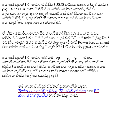
කෙසේ වුවත් LG සමාගම විසින් 2020 වර්ෂය සඳහා නිකුත් කරන
ලද CX හා GX යන මාදිලි වල මෙම දෝෂය නොමැති බව
හඳුනාගෙන ඇත අතර දකුණු කොරියාවෙන් පිටත භාවිතා වන
මෙම මාදිලි වල රූපවාහිනි යන්ත්‍ර සඳහාද මෙම දෝෂය බලපා
නොමැති බව හඳුනාගෙන තිබෙනවා.
ඒ නිසා කොරියාවෙන් පිටත පාරිභෝගිකයන් මෙම ගැටළුව
සම්බන්ධයෙන් බිය වීමට අවශ්‍ය නැති බව LG සමාගම වැඩිදුරටත්
පෙන්වා දෙන අතර කොරියාව තුළ ලබා දී ඇති Power Requirement
එක මෙම දෝශයට හේතු වී ඇති බව LG සමාගම ප්‍රකාශ කරනවා.
කෙසේ වුවත් LG සමාගමේ මේ repairing program එකට
කොරියාවෙන් පිටත භාවිතා වන රූපවාහිනී ඇතුළත් නොවන
බැවින් කොරියාවෙන් පිටත භාවිතා වන රූපවාහිනී සඳහා මෙම
දෝෂය පැමිණිය ද ඒවා සඳහා නව Power Board සවි කිරීම LG
සමාගම විසින් සිදු නොකරනු ඇති.
මේ ගැන වැඩිදුර විස්තර දැනගැනීම සඳහා
Techradar වෙබ් අඩවිය
,
T3 වෙබ් අඩවිය
සහ
PC
Mag වෙබ් අඩවිය
භාවිතා කළ හැක.