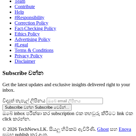
Team
Contribute
Help
#Responsibility
Correction Policy
Fact-Checking Policy
Ethics Policy
Advertising Policy
#Legal
Terms & Conditions
Privacy Policy
Disclaimer
Subscribe වන්න
Get the latest updates and exclusive insights delivered right to your
inbox.
විද්‍යුත් තැපැල් ලිපිනය
Subscribe වන්න
Subscribe වෙමින්...
ඔබේ inbox පරීක්ෂා කර subscription එක තහවුරු කිරීමට link එක
click කරන්න.
© 2026 TechNews.LK. සියලු හිමිකම් ඇවිරිණි.
Ghost
සහ
Enova
සමඟ publish කර ඇත.