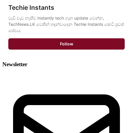
Techie Instants
වැඩි වැඩ නැතිව Instantly tech ගැන update වෙන්න, 
TechNews.LK වෙතින් හඳුන්වාදෙන Techie Instants කෙටි පුවත් 
සේවය.
Follow
Newsletter