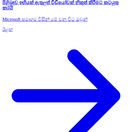
පිළිබඳව ඉඟියක් ඇතුලත් වීඩියෝවක් නිකුත් කිරීමට කටයුතු
කරයි
Microsoft සමාගම විසින් මේ වන විට ඔවුන්
ඊළඟ