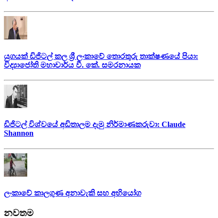
යුගයක් ඩිජිටල් කල ශ්‍රී ලංකාවේ තොරතුරු තාක්ෂණයේ පියා:
විද්‍යාජෝති මහාචාර්ය වී. කේ. සමරනායක
ඩිජිටල් විශ්වයේ අඩිතාලම දැමු නිර්මාණකරුවා: Claude
Shannon
ලංකාවේ කාලගුණ අනාවැකි සහ අභියෝග
නවතම