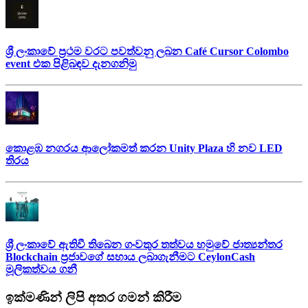
ශ්‍රී ලංකාවේ ප්‍රථම වරට පවත්වනු ලබන Café Cursor Colombo
event එක පිළිබඳව දැනගනිමු
කොළඹ නගරය ආලෝකමත් කරන Unity Plaza හි නව LED
තිරය
ශ්‍රී ලංකාවේ ඇතිවී තිබෙන ගංවතුර තත්වය හමුවේ ජාත්‍යන්තර
Blockchain ප්‍රජාවගේ සහාය ලබාගැනීමට CeylonCash
මූලිකත්වය ග​නී
ඉක්මණින් ලිපි අතර ගමන් කිරීම