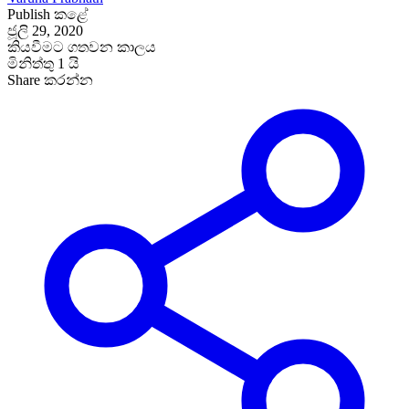
Publish කළේ
ජූලි 29, 2020
කියවීමට ගතවන කාලය
මිනිත්තු 1 යි
Share කරන්න