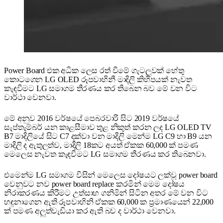
Power Board එක අධික ලෙස රත් වීමේ ගැටලුවක් හේතු
කොටගෙන LG OLED රූපවාහිනී මාදිලි කිහිපයක් නැවත
කැඳවීමට LG සමාගම තීරණය කර තිබෙන බව මේ වන විට
වාර්ථා වෙනවා.
මේ අනුව 2016 වර්ෂයේ පෙබරවාරි සිට 2019 වර්ෂයේ
සැප්තැම්බර් යන කාළසීමාව තුළ නිකුත් කරන ලද LG OLED TV
B7 මාදිලියේ සිට C7 දක්වා වන මාදිලි මෙන්ම LG C9 හා B9 යන
මාදිලි ද ඇතුලත්ව, මාදිලි 18කට අයත් ඒකක 60,000 ක් පමණ
මෙලෙස නැවත කැඳවීමට LG සමාගම තීරණය කර තිබෙනවා.
එමෙන්ම LG සමාගම විසින් මෙලෙස දෝෂයට ලක්වූ power board
වෙනුවට නව power board replace කරමින් මෙම දෝෂය
නිරාකරණය කිරීමට උත්සාහ ගනිමින් සිටින අතර මේ වන විට
හඳුනාගෙන ඇති රූපවාහිනි ඒකක 60,000 ක ප්‍රමාණයෙන් 22,000
ක් පමණ අලුත්වැඩියා කර ඇති බව ද වාර්ථා වෙනවා.