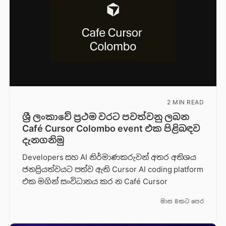
2 MIN READ
ශ්‍රී ලංකාවේ ප්‍රථම වරට පවත්වනු ලබන
Café Cursor Colombo event එක පිළිබඳව
දැනගනිමු
Developers සහ AI නිර්මාණකරුවන් අතර අතිශය
ජනප්‍රියත්වයට පත්ව ඇති Cursor AI coding platform
එක මගින් සංවිධානය කර න Café Cursor
මාස 8කට පෙර