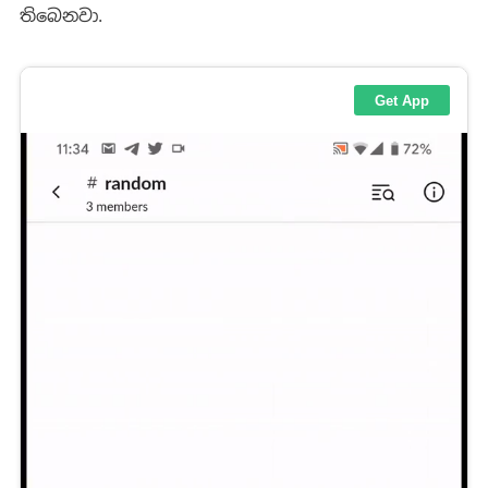
තිබෙනවා.