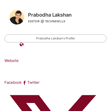
Prabodha Lakshan
ᴇᴅɪᴛᴏʀ @ ᴛᴇᴄʜɴᴇᴡꜱ.ʟᴋ
Prabodha Lakshan's Profile
Website
Facebook
Twitter