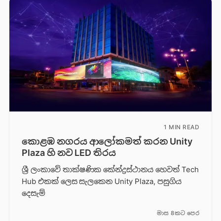
1 MIN READ
කොළඹ නගරය ආලෝකමත් කරන Unity
Plaza හි නව LED තිරය
ශ්‍රී ලංකාවේ තාක්ෂණික කේන්ද්‍රස්ථානය හෙවත් Tech
Hub එකක් ලෙස සැලකෙන Unity Plaza, පසුගිය
දෙසැම්
මාස 8කට පෙර