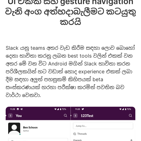
UI එකක් සහ gesture navigation
වැනි අංග අත්හදාබැලීමට කටයුතු
කරයි
Slack යනු teams අතර වැඩ කිරීම සඳහා ‍ලොව බොහෝ
දෙනා භාවිතා කරනු ලබන best tools වලින් එකක් වන
අතර මේ වන විට Android මගින් Slack භාවිතා කරන
පරිශීලකයින් හ‍ට වඩාත් හොද experience එකක් ලබා
දීම සඳහා අලුත් පහසුකම් කිහිපයක් beta
සංස්කරණයක් හරහා පරීක්ෂා කරමින් පවතින බව
වාර්ථා වෙනවා.