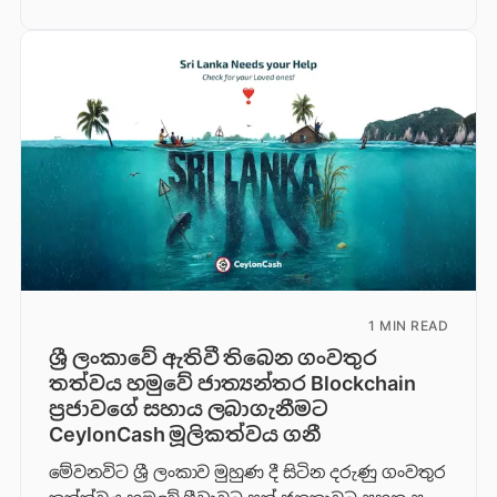
1 MIN READ
ශ්‍රී ලංකාවේ ඇතිවී තිබෙන ගංවතුර
තත්වය හමුවේ ජාත්‍යන්තර Blockchain
ප්‍රජාවගේ සහාය ලබාගැනීමට
CeylonCash මූලිකත්වය ග​නී
මේවනවිට ශ්‍රී ලංකාව මුහුණ දී සිටින දරුණු ගංවතුර