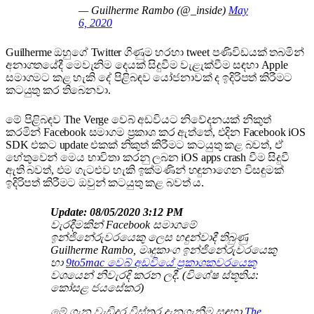
— Guilherme Rambo (@_inside)
May
6, 2020
Guilherme ඔහුගේ Twitter ගිණුම හරහා tweet පණිවිඩයක් තබමින්
අනාගතයේදී මෙවැනිම දෙයක් සිදුවීම වැළැක්වීම සඳහා Apple
සමාගමට කළ හැකි දේ පිළිබඳව යෝජනාවක් ද ඉදිරිපත් කිරීමට
කටයුතු කර තිබෙනවා.
මේ පිළිබඳව The Verge වෙබ් අඩවියට නිවේදනයක් නිකුත්
කරමින් Facebook සමාගම ප්‍රකාශ කර ඇත්තේ, එදින Facebook iOS
SDK එකට update එකක් නිකුත් කිරීමට කටයුතු කළ බවත්, ඒ
හේතුවෙන් මෙය භාවිතා කරනු ලබන iOS apps crash වීම සිදුවී
ඇති බවත්, එම ගැටළුව හැකි ඉක්මණින් හඳුනාගෙන විසඳුමක්
ඉදිරිපත් කිරීමට ඔවුන් කටයුතු කළ බවත් ය.
Update: 08/05/2020 3:12 PM
වැරදීමකින් Facebook සමාගමේ
ඉන්ජිනේරුවරයෙකු ලෙස හඳුන්වාදී තිබුණු
Guilherme Rambo, මෘදුකාංග ඉන්ජිනේරුවරයෙකු
හා
9to5mac වෙබ් අඩවියේ ප්‍රකාශකවරයෙකු
වශයෙන් නිවැරදි කරන ලදී. (විශේෂ ස්තූතිය:
කෝසළ ජයසේකර)
මේ ගැන වැඩිදුර විස්තර දැනගැනීම සඳහා
T
he