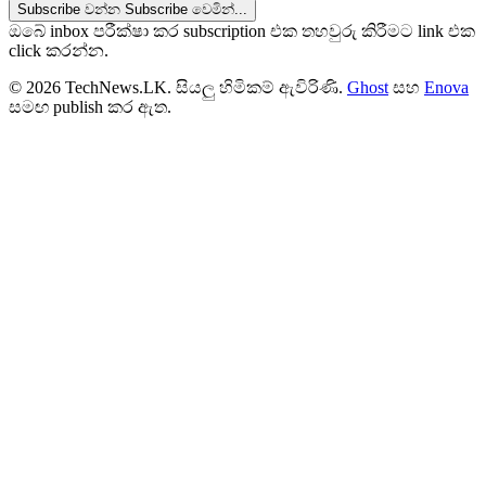
Subscribe වන්න
Subscribe වෙමින්...
ඔබේ inbox පරීක්ෂා කර subscription එක තහවුරු කිරීමට link එක
click කරන්න.
© 2026 TechNews.LK. සියලු හිමිකම් ඇවිරිණි.
Ghost
සහ
Enova
සමඟ publish කර ඇත.