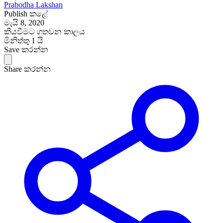
Prabodha Lakshan
Publish කළේ
මැයි 8, 2020
කියවීමට ගතවන කාලය
මිනිත්තු 1 යි
Save කරන්න
Share කරන්න