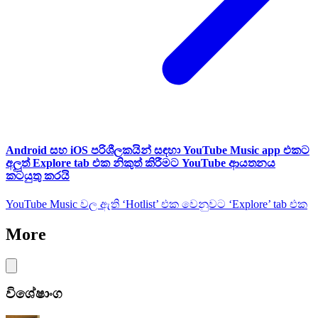
Android සහ iOS පරිශීලකයින් සඳහා YouTube Music app එකට
අලුත් Explore tab එක නිකුත් කිරීමට YouTube ආයතනය
කටයුතු කරයි
YouTube Music වල ඇති ‘Hotlist’ එක වෙනුවට ‘Explore’ tab එක
More
විශේෂාංග