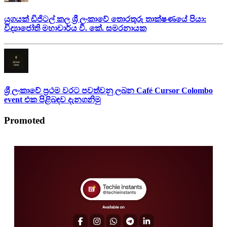
යුගයක් ඩිජිටල් කල ශ්‍රී ලංකාවේ තොරතුරු තාක්ෂණයේ පියා:
විද්‍යාජෝති මහාචාර්ය වී. කේ. සමරනායක
ශ්‍රී ලංකාවේ ප්‍රථම වරට පවත්වනු ලබන Café Cursor Colombo
event එක පිළිබඳව දැනගනිමු
Promoted