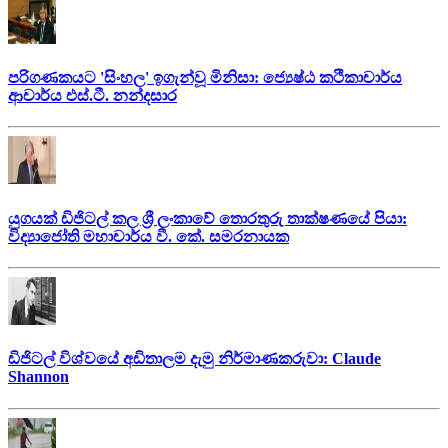
පරිගණකයට 'සිංහල' ඉගැන්වූ මිනිසා: ජ්‍යෙෂ්ඨ කථිකාචාර්ය
ආචාර්ය එස්.ටී. නන්දසාර
යුගයක් ඩිජිටල් කල ශ්‍රී ලංකාවේ තොරතුරු තාක්ෂණයේ පියා:
විද්‍යාජෝති මහාචාර්ය වී. කේ. සමරනායක
ඩිජිටල් විශ්වයේ අඩිතාලම දැමු නිර්මාණකරුවා: Claude
Shannon