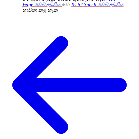
Verge
වෙබ් අඩවිය
සහ
T
ech Crunch
වෙබ් අඩවිය
භාවිතා කළ හැක.