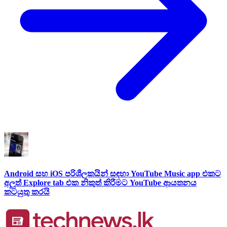
Android සහ iOS පරිශීලකයින් සඳහා YouTube Music app එකට
අලුත් Explore tab එක නිකුත් කිරීමට YouTube ආයතනය
කටයුතු කරයි