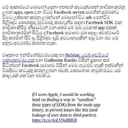
මේ ආකාරයේ බොහෝ දෙනා ඉතාමත් කැමැත්තෙන් භාවිතා කරනු
ලබන apps, open වන විටම Facebook servers සමඟින් සම්බන්ධ
වීමට උත්සාහ කරනු ලබන්නේ බොහෝ විට ads පෙන්වීම
පිළිබඳව තොරතුරු හුවමාරු කරගැනීම සඳහා Facebook SDK එක
භාවිතා කිරීම නිසාවෙන් වන අතර මේ ඔබ වෙනත් app එකක්
භාවිතා කරමින් සිටිය ද Facebook සමාගම ඔබ අදාල අවස්ථාවෙි
සිදු කරමින් සිටි දෑ පිළිබඳව දැඩි අවධානයකින් පසු වන බව මේ
අනුව අවබෝධ කරගත හැක.
මෘදුකාංග ඉන්ජිනේරුවරයෙකු හා
9to5mac වෙබ් අඩවියේ
ප්‍රකාශකවරයෙකු
වන Guilherme Rambo විසින් ප්‍රකාශ කර
සිටින්නේ Facebook සමාගම විසින් මෙම ගැටළුව හැකි ඉක්මනින්
විසදිමට කටයුතු කරනු ලබන බවත්, කොහොම නමුත් එයට යම්
කාලයක් ගත වන බවත් ය.
If I were Apple, I would be working
hard on finding a way to “sandbox”
these types of SDKs from the main app
binary, to prevent issues like this (and
leakage of user data to third-parties).
https://t.co/AoLV9uR8KR