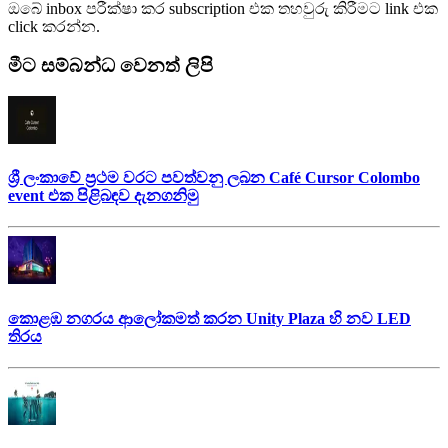
ඔබේ inbox පරීක්ෂා කර subscription එක තහවුරු කිරීමට link එක
click කරන්න.
මීට සම්බන්ධ වෙනත් ලිපි
ශ්‍රී ලංකාවේ ප්‍රථම වරට පවත්වනු ලබන Café Cursor Colombo
event එක පිළිබඳව දැනගනිමු
කොළඹ නගරය ආලෝකමත් කරන Unity Plaza හි නව LED
තිරය