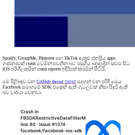
Spotify, GroupMe, Pinterest සහ TikTok ඇතුළු ජනප්‍රිය apps
ගණනාවක් crash වෙමින් පවතින බව පසුගිය බදාදා දින සවස සිට
iOS පරිශීලකයින් crash reports ඉදිරිපත් කරමින් සිටියි.
මේ පිළිබඳව වන
GitHub thread එකක
සදහන් වන පරිදි මෙය
Facebook සමාගමේ SDK එකෙහි ඇති ගැටලුවක් නිසා සිදුවි ඇති
බව වාර්ථා වෙනවා.
Crash in
FBSDKRestrictiveDataFilterManager.m
line 80 · Issue #1374 ·
facebook/facebook-ios-sdk