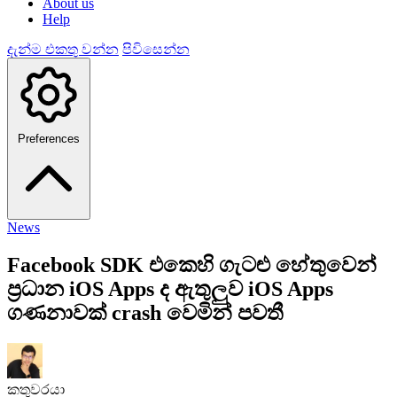
About us
Help
දැන්ම එකතු වන්න
පිවිසෙන්න
Preferences
News
Facebook SDK එකෙහි ගැටළු හේතුවෙන්
ප්‍රධාන iOS Apps ද ඇතුලුව iOS Apps
ගණනාවක් crash වෙමින් පවතී
කතුවරයා