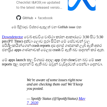
Checklist I&#39;ve updated
to the latest released version
of the SDK (we are
experiencing this on an older
GitHub
facebook
version from previous builds,
මේ පිළිබඳව විස්තර ඇතුලත් වන GitHub issue එක
FBSDK 6.5.0. I do not know if
FBSDK 6.5.2 resolves the
Downdetector
වෙබ් අඩවිය වාර්ථා කරන ආකාරයට 3:30 සිට 5:30
issue...
pm (PT Time) දක්වා ලොව පුරා සිටින මේ සේවාවන් වල
පරිශීලකයින්ගෙන් crash reports දස දහස් ගණනක් ලැබි ඇති අතර
ජනප්‍රිය apps ගණනාවක් මෙලස crash වි ඇති බව සදහන් කර ඇත.
මේ apps launch ක‍ල විගසම අදාල app එක closeවන බව මේ ‍user
reports තුල සදහන් වි ඇති බව ඔවුන් වැඩිදුරටත් පෙන්වා දෙනවා.
We’re aware of some issues right now
and are checking them out! We’ll keep
you posted.
— Spotify Status (@SpotifyStatus)
May
7, 2020