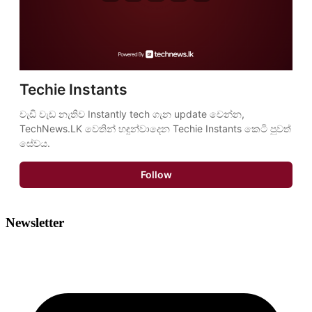
Techie Instants
වැඩි වැඩ නැතිව Instantly tech ගැන update වෙන්න, 
TechNews.LK වෙතින් හඳුන්වාදෙන Techie Instants කෙටි පුවත් 
සේවය.
Follow
Newsletter