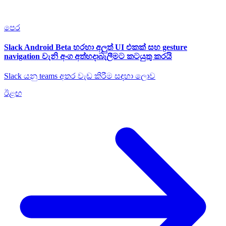
පෙර
Slack Android Beta හරහා අලුත් UI එකක් සහ gesture
navigation වැනි අංග අත්හදාබැලීමට කටයුතු කරයි
Slack යනු teams අතර වැඩ කිරීම සඳහා ‍ලොව
ඊළඟ