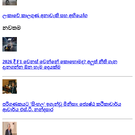
ලංකාවේ කාලගුණ අනාවැකි සහ අභියෝග
නවතම
2026 දී F1 වෙනස් වෙන්නේ කොහොමද? අලුත් නීති ගැන
දැනගන්න ඕන හැම දෙයක්ම
පරිගණකයට 'සිංහල' ඉගැන්වූ මිනිසා: ජ්‍යෙෂ්ඨ කථිකාචාර්ය
ආචාර්ය එස්.ටී. නන්දසාර