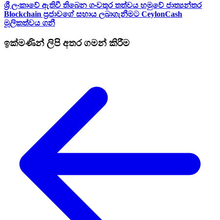
ශ්‍රී ලංකාවේ ඇතිවී තිබෙන ගංවතුර තත්වය හමුවේ ජාත්‍යන්තර
Blockchain ප්‍රජාවගේ සහාය ලබාගැනීමට CeylonCash
මූලිකත්වය ග​නී
ඉක්මණින් ලිපි අතර ගමන් කිරීම