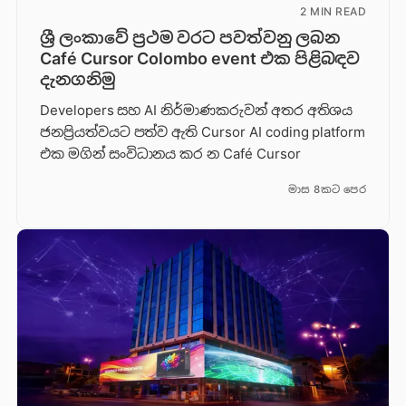
2 MIN READ
ශ්‍රී ලංකාවේ ප්‍රථම වරට පවත්වනු ලබන
Café Cursor Colombo event එක පිළිබඳව
දැනගනිමු
Developers සහ AI නිර්මාණකරුවන් අතර අතිශය
ජනප්‍රියත්වයට පත්ව ඇති Cursor AI coding platform
එක මගින් සංවිධානය කර න Café Cursor
මාස 8කට පෙර