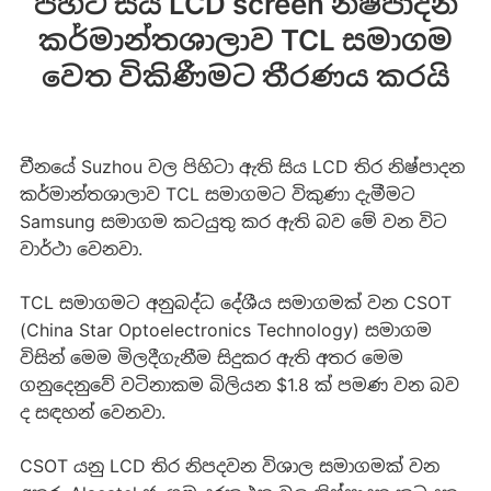
පිහිටි සිය LCD screen නිෂ්පාදන
කර්මාන්තශාලාව TCL සමාගම
වෙත විකිණීමට තීරණය කරයි
චීනයේ Suzhou වල පිහිටා ඇති සිය LCD තිර නිෂ්පාදන
කර්මාන්තශාලාව TCL සමාගමට විකුණා දැමීමට
Samsung සමාගම කටයුතු කර ඇති බව මේ වන විට
වාර්ථා වෙනවා.
TCL සමාගමට අනුබද්ධ දේශීය සමාගමක් වන CSOT
(China Star Optoelectronics Technology) සමාගම
විසින් මෙම මිලදීගැනීම සිදුකර ඇති අතර මෙම
ගනුදෙනුවේ වටිනාකම බිලියන $1.8 ක් පමණ වන බව
ද සඳහන් වෙනවා.
CSOT යනු LCD තිර නිපදවන විශාල සමාගමක් වන