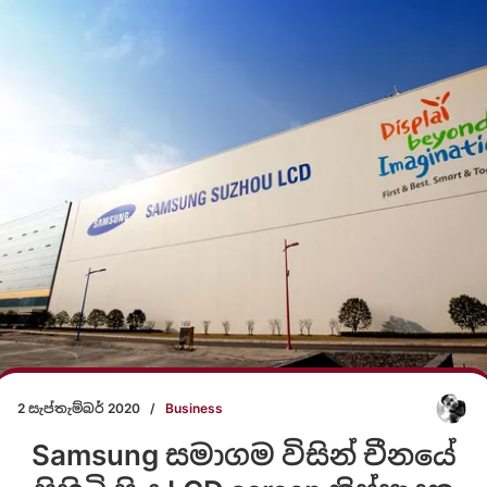
2 සැප්තැම්බර් 2020
/
Business
Samsung සමාගම විසින් චීනයේ