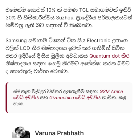
එමෙන්ම කොටස් 10% ක් පමණ TCL සමාගමටත් ඉතිරි
30% හි හිමිකාරීත්වය Suzhou, ප්‍රාදේශීය පරිපාලනයටත්
හිමිවනු ඇති බව සඳහන් වී තිබෙනවා.
Samsung සමාගම ටිකෙන් ටික සිය Electronic උපාංග
වලින් LCD තිර නිෂ්පාදනය ඉවත් කර ගනිමින් සිටින
අතර ඉදිරියේ දී සිය මූලික අවධානය
Quantum dot තිර
නිෂ්පාදනය සඳහා යොමු කිරීමට අපේක්ෂා කරන බවට
ද තොරතුරු වාර්තා වෙනවා.
මේ ගැන වැඩිදුර විස්තර දැනගැනීම සඳහා
GSM Arena
වෙබ් අඩවිය
සහ
Gizmochina වෙබ් අඩවිය
භාවිතා කළ
හැක.
Varuna Prabhath