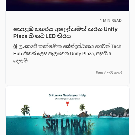
1 MIN READ
කොළඹ නගරය ආලෝකමත් කරන Unity
Plaza හි නව LED තිරය
ශ්‍රී ලංකාවේ තාක්ෂණික කේන්ද්‍රස්ථානය හෙවත් Tech
Hub එකක් ලෙස සැලකෙන Unity Plaza, පසුගිය
දෙසැම්
මාස 8කට පෙර