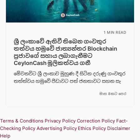
1 MIN READ
ශ්‍රී ලංකාවේ ඇතිවී තිබෙන ගංවතුර
තත්වය හමුවේ ජාත්‍යන්තර Blockchain
ප්‍රජාවගේ සහාය ලබාගැනීමට
CeylonCash මූලිකත්වය ග​නී
මේවනවිට ශ්‍රී ලංකාව මුහුණ දී සිටින දරුණු ගංවතුර
තත්ත්වය හමුවේ පීඩාවට පත් ජනතාවට සහන සැ
මාස 8කට පෙර
Terms & Conditions
Privacy Policy
Correction Policy
Fact-
Checking Policy
Advertising Policy
Ethics Policy
Disclaimer
Help