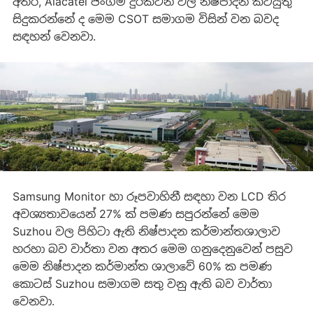
අතර, Alacatel ජංගම දුරකථන වල නිෂ්පාදන කටයුතු
සිදුකරන්නේ ද මෙම CSOT සමාගම විසින් වන බවද
සඳහන් වෙනවා.
Samsung Monitor හා රූපවාහිනී සඳහා වන LCD තිර
අවශ්‍යතාවයෙන් 27% ක් පමණ සපුරන්නේ මෙම
Suzhou වල පිහිටා ඇති නිෂ්පාදන කර්මාන්තශාලාව
හරහා බව වාර්තා වන අතර මෙම ගනුදෙනුවෙන් පසුව
මෙම නිෂ්පාදන කර්මාන්ත ශාලාවේ 60% ක පමණ
කොටස් Suzhou සමාගම සතු වනු ඇති බව වාර්තා
වෙනවා.