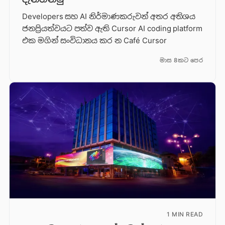
Developers සහ AI නිර්මාණකරුවන් අතර අතිශය
ජනප්‍රියත්වයට පත්ව ඇති Cursor AI coding platform
එක මගින් සංවිධානය කර න Café Cursor
මාස 8කට පෙර
1 MIN READ