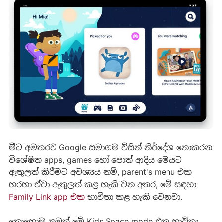
මීට අමතරව Google සමාගම විසින් නිර්දේශ නොකරන
විශේෂිත apps, games හෝ පොත් ආදිය මෙයට
ඇතුලත් කිරීමට අවශ්‍යය නම්, parent's menu එක
හරහා ඒවා ඇතුලත් කළ හැකි වන අතර, මේ සඳහා
Family Link app එක
භාවිතා කළ හැකි වෙනවා.
කොහොම නමුත් මේ Kids Space mode එක භාවිතා