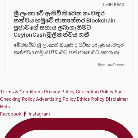
1 MIN READ
ශ්‍රී ලංකාවේ ඇතිවී තිබෙන ගංවතුර
තත්වය හමුවේ ජාත්‍යන්තර Blockchain
ප්‍රජාවගේ සහාය ලබාගැනීමට
CeylonCash මූලිකත්වය ග​නී
මේවනවිට ශ්‍රී ලංකාව මුහුණ දී සිටින දරුණු ගංවතුර
තත්ත්වය හමුවේ පීඩාවට පත් ජනතාවට සහන සැ
මාස 8කට පෙර
Terms & Conditions
Privacy Policy
Correction Policy
Fact-
Checking Policy
Advertising Policy
Ethics Policy
Disclaimer
Help
Facebook
Instagram