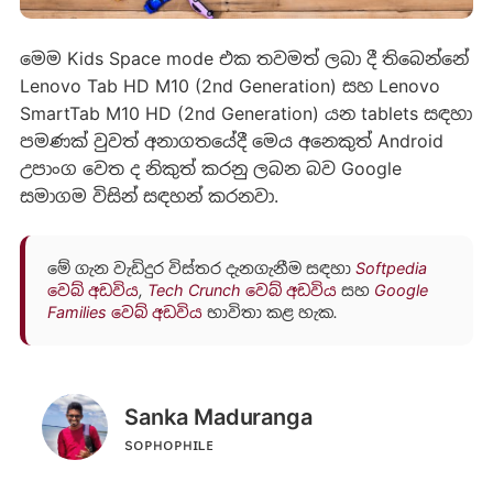
මෙම Kids Space mode එක තවමත් ලබා දී තිබෙන්නේ
Lenovo Tab HD M10 (2nd Generation) සහ Lenovo
SmartTab M10 HD (2nd Generation) යන tablets සඳහා
පමණක් වුවත් අනාගතයේදී මෙය අනෙකුත් Android
උපාංග වෙත ද නිකුත් කරනු ලබන බව Google
සමාගම විසින් සඳහන් කරනවා.
මේ ගැන වැඩිදුර විස්තර දැනගැනීම සඳහා
Softpedia
වෙබ් අඩවිය
,
Tech Crunch වෙබ් අඩවිය
සහ
Google
Families වෙබ් අඩවිය
භාවිතා කළ හැක.
Sanka Maduranga
sᴏᴘʜᴏᴘʜɪʟᴇ