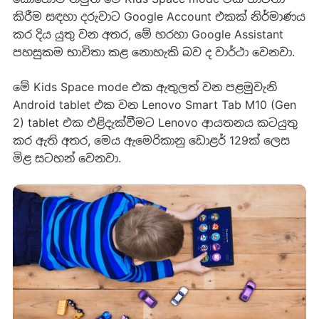
කිරීම සඳහා දරුවාට Google Account එකක් නිර්මාණය
කර දිය යුතු වන අතර, මේ හරහා Google Assistant
පහසුකම භාවිතා කළ නොහැකි බව ද වාර්ථා වෙනවා.
මේ Kids Space mode එක ඇතුලත් වන පළමුවැනි
Android tablet එක වන Lenovo Smart Tab M10 (Gen
2) tablet එක එළිදැක්වීමට Lenovo ආයතනය කටයුතු
කර ඇති අතර, මෙය ඇමෙරිකානු ඩොළර් 129ක් ලෙස
මිළ සටහන් වෙනවා.