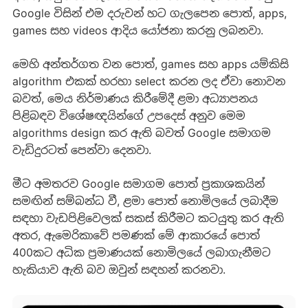
Google විසින් එම දරුවන් හට ගැලපෙන පොත්, apps,
games සහ videos ආදිය යෝජනා කරනු ලබනවා.
මෙහි අන්තර්ගත වන පොත්, games ‍සහ apps යම්කිසි
algorithm එකක් හරහා select කරන ලද ඒවා නොවන
බවත්, මෙය නිර්මාණය කිරීමේදී ළමා අධ්‍යාපනය
පිළිබඳව විශේෂඥයින්ගේ උපදෙස් අනුව මෙම
algorithms design කර ඇති බවත් Google සමාගම
වැඩිදුරටත් පෙන්වා දෙනවා.
මීට අමතරව Google සමාගම පොත් ප්‍රකාශකයින්
සමඟින් සම්බන්ධ වී, ළමා පොත් නොමිලයේ ලබාදීම
සඳහා වැඩපිළිවෙලක් සකස් කිරීමට කටයුතු කර ඇති
අතර, ඇමෙරිකාවේ පමණක් මේ ආකාරයේ පොත්
400කට අධික ප්‍රමාණයක් නොමිලයේ ලබාගැනීමට
හැකියාව ඇති බව ඔවුන් සඳහන් කරනවා.