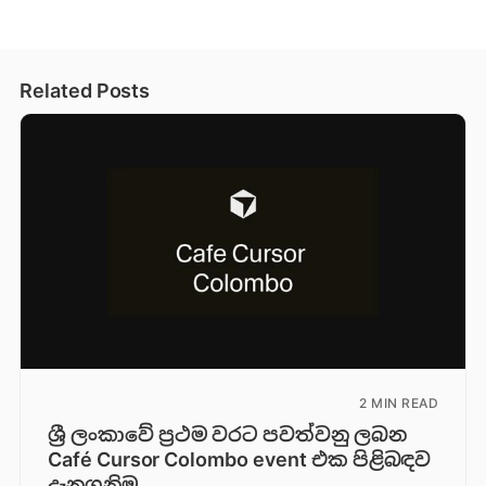
Related Posts
2 MIN READ
ශ්‍රී ලංකාවේ ප්‍රථම වරට පවත්වනු ලබන
Café Cursor Colombo event එක පිළිබඳව
දැනගනිමු