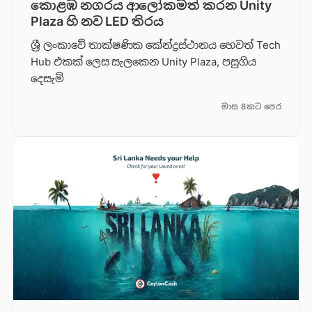
කොළඹ නගරය ආලෝකමත් කරන Unity
Plaza හි නව LED තිරය
ශ්‍රී ලංකාවේ තාක්ෂණික කේන්ද්‍රස්ථානය හෙවත් Tech
Hub එකක් ලෙස සැලකෙන Unity Plaza, පසුගිය
දෙසැම්
මාස 8කට පෙර