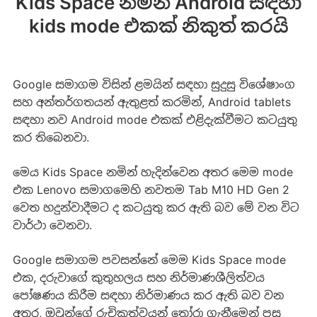
Kids Space නමින් Android සඳහා
kids mode එකක් නිකුත් කරයි
Google සමාගම විසින් ළමයින් සඳහා සුදුසු විශේෂාංග
සහ අන්තර්ගතයන් ඇතුළත් කරමින්, Android tablets
සඳහා නව Android mode එකක් එළිදැක්වීමට කටයුතු
කර තිබෙනවා.
මෙය Kids Space නමින් හැදින්වෙන අතර මෙම mode
එක Lenovo සමාගමෙහි නවතම Tab M10 HD Gen 2
වෙත හදුන්වාදීමට ද කටයුතු කර ඇති බව මේ වන විට
වාර්ථා වෙනවා.
Google සමාගම පවසන්නේ මෙම Kids Space mode
එක, දරුවාගේ කුතුහලය සහ නිර්මාණශීලිත්වය
පෝෂණය කිරීම සඳහා නිර්මාණය කර ඇති බව වන
අතර, ඔවුන්ගේ රුචිකත්වයන් තෝරා ගැනීමෙන් පසු