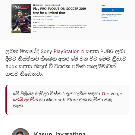
ලබන මාසයේදී Sony
PlayStation 4
සඳහා PUBG ලබා
දීමට නියමිතව තිබෙන අතර මේ වන විට මෙම ක්‍රීඩාව
Xbox සඳහා නිකුත් වී වසරක පමණ කාලසීමාවක්
ගතව තිබෙනවා.
මේ පිළිබඳ වැඩිදුර විස්තර දැනගැනීම සඳහා
The Verge
වෙබ් අඩවිය
හා Microsoft Store එක භාවිතා කළ
හැක.
Kasun Jayarathna