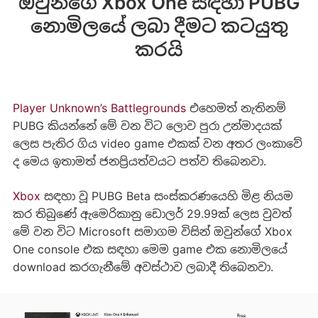
ඔවුන්ගේ Xbox One සඳහා PUBG
නොමිලයේ ලබා දීමට කටයුතු
කරයි
Player Unknown’s Battlegrounds
එහෙමත් නැතිනම්
PUBG කියන්නේ මේ වන විට ලොව පුරා උන්මාදයක්
ලෙස පැතිර ගිය video game එකක් වන අතර ලංකාවේ
ද මෙය ඉතාමත් ජනප්‍රියත්වයට පත්ව තිබෙනවා.
Xbox
සඳහා වූ PUBG Beta සංස්කරණයෙහි මිළ නියම
කර තිබුණේ ඇමෙරිකානු ඩොලර් 29.99ක් ලෙස වුවත්
මේ වන විට Microsoft සමාගම විසින් ඔවුන්ගේ Xbox
One console එක සඳහා මෙම game එක නොමිලයේ
download කරගැනීමේ අවස්ථාව ලබාදී තිබෙනවා.