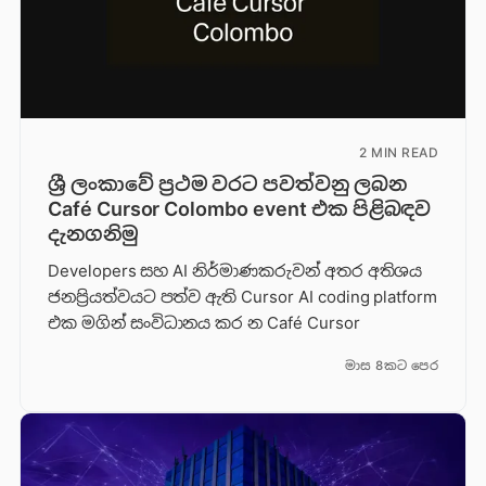
2 MIN READ
ශ්‍රී ලංකාවේ ප්‍රථම වරට පවත්වනු ලබන
Café Cursor Colombo event එක පිළිබඳව
දැනගනිමු
Developers සහ AI නිර්මාණකරුවන් අතර අතිශය
ජනප්‍රියත්වයට පත්ව ඇති Cursor AI coding platform
එක මගින් සංවිධානය කර න Café Cursor
මාස 8කට පෙර