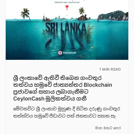
1 MIN READ
ශ්‍රී ලංකාවේ ඇතිවී තිබෙන ගංවතුර
තත්වය හමුවේ ජාත්‍යන්තර Blockchain
ප්‍රජාවගේ සහාය ලබාගැනීමට
CeylonCash මූලිකත්වය ග​නී
මේවනවිට ශ්‍රී ලංකාව මුහුණ දී සිටින දරුණු ගංවතුර
තත්ත්වය හමුවේ පීඩාවට පත් ජනතාවට සහන සැ
මාස 8කට පෙර