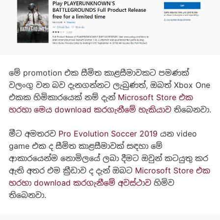
මේ promotion එක සීමිත කාළසීමාවකට පමණක්
වලංගු වන බව දැනගන්නට ලැබුණත්, ඔබත් Xbox One
එකක හිමිකාරයෙක් නම් දැන්
Microsoft Store එක
හරහා මෙය download කරගැනීමේ හැකියාව
තිබෙනවා.
මීට අමතරව
Pro Evolution Soccer 2019
යන video
game එක ද සීමිත කාළසීමාවක් සඳහා මේ
ආකාරයෙන්ම නොමිලයේ ලබා දීමට ඔවුන් කටයුතු කර
ඇති අතර එම ක්‍රීඩාව ද දැන් ඔබට
Microsoft Store එක
හරහා download කරගැනීමේ අවස්ථාව
හිමිව
තිබෙනවා.