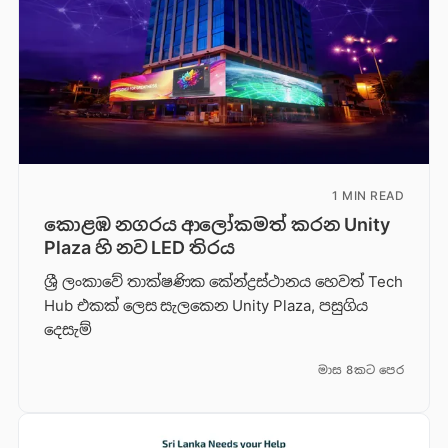
1 MIN READ
කොළඹ නගරය ආලෝකමත් කරන Unity
Plaza හි නව LED තිරය
ශ්‍රී ලංකාවේ තාක්ෂණික කේන්ද්‍රස්ථානය හෙවත් Tech
Hub එකක් ලෙස සැලකෙන Unity Plaza, පසුගිය
දෙසැම්
මාස 8කට පෙර