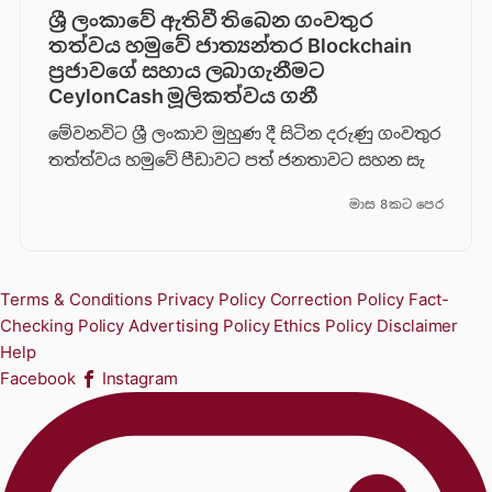
ශ්‍රී ලංකාවේ ඇතිවී තිබෙන ගංවතුර
තත්වය හමුවේ ජාත්‍යන්තර Blockchain
ප්‍රජාවගේ සහාය ලබාගැනීමට
CeylonCash මූලිකත්වය ග​නී
මේවනවිට ශ්‍රී ලංකාව මුහුණ දී සිටින දරුණු ගංවතුර
තත්ත්වය හමුවේ පීඩාවට පත් ජනතාවට සහන සැ
මාස 8කට පෙර
Terms & Conditions
Privacy Policy
Correction Policy
Fact-
Checking Policy
Advertising Policy
Ethics Policy
Disclaimer
Help
Facebook
Instagram