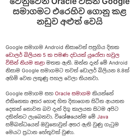
වෙනුවෙන් Oracle විසින් Google
සමාගමට එරෙහිව ගොනු කළ
නඩුව අළුත් වෙයි
Google සමාගම Android නිසාවෙන් පසුගිය දිනක
ඩොලර් බිලියන 5 ක පමණ දඩයක් යුරෝපා හවුල
විසින් නියම කළා
මතක ඇති. ඔන්න දැන් මේ Android
නිසාම Google සමාගමට තවත් ඩොලර් බිලියන 8.8ක්
අහිමි වෙන ලකුණු පහල වෙලා තියනවා.
Google සමාගම සහ
Oracle සමාගම
කියන්නේ
එකිනෙකා අතර හොඳ හිත දිනාගෙන සිටින ආයතන
දෙකක් නොවන බව දැන් දිගු කාලයක සිටම අපිට
දකින්නට ලැබෙනවා. විශේෂයෙන්ම මේ
Java
සම්බන්ධයෙන් ඔවුනොවුන් අතර ඇති වුණු ගැටුම
මෙයට ප්‍රධාන හේතුවක් වුණා.