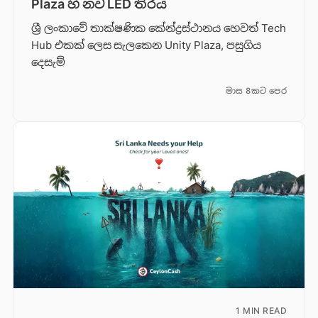
Plaza හි නව LED තිරය
ශ්‍රී ලංකාවේ තාක්ෂණික කේන්ද්‍රස්ථානය හෙවත් Tech
Hub එකක් ලෙස සැලකෙන Unity Plaza, පසුගිය
දෙසැම්
මාස 8කට පෙර
1 MIN READ