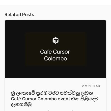
Related Posts
2 MIN READ
ශ්‍රී ලංකාවේ ප්‍රථම වරට පවත්වනු ලබන
Café Cursor Colombo event එක පිළිබඳව
දැනගනිමු