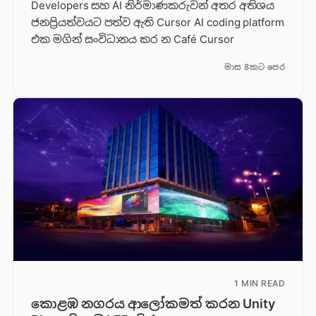
Developers සහ AI නිර්මාණකරුවන් අතර අතිශය
ජනප්‍රියත්වයට පත්ව ඇති Cursor AI coding platform
එක මගින් සංවිධානය කර න Café Cursor
මාස 8කට පෙර
1 MIN READ
කොළඹ නගරය ආලෝකමත් කරන Unity