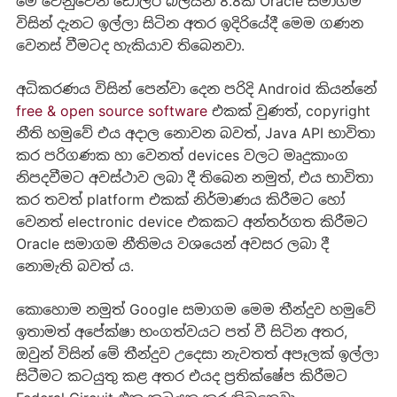
මේ වෙනුවෙන් ඩොලර් බිලියන 8.8ක් Oracle සමාගම
විසින් දැනට ඉල්ලා සිටින අතර ඉදිරියේදී මෙම ගණන
වෙනස් වීමටද හැකියාව තිබෙනවා.
අධිකරණය විසින් පෙන්වා දෙන පරිදි Android කියන්නේ
free & open source software
එකක් වුණත්, copyright
නීති හමුවේ එය අදාල නොවන බවත්, Java API භාවිතා
කර පරිගණක හා වෙනත් devices වලට මෘදුකාංග
නිපදවීමට අවස්ථාව ලබා දී තිබෙන නමුත්, එය භාවිතා
කර තවත් platform එකක් නිර්මාණය කිරීමට හෝ
වෙනත් electronic device එකකට අන්තර්ගත කිරීමට
Oracle සමාගම නීතිමය වශයෙන් අවසර ලබා දී
නොමැති බවත් ය.
කොහොම නමුත් Google සමාගම මෙම තීන්දුව හමුවේ
ඉතාමත් අපේක්ෂා භංගත්වයට පත් වී සිටින අතර,
ඔවුන් විසින් මේ තීන්දුව උදෙසා නැවතත් අපෑලක් ඉල්ලා
සිටීමට කටයුතු කළ අතර එයද ප්‍රතික්ෂේප කිරීමට