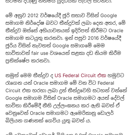
සිටිමින් දරුණු නීතිමය යුද්ධයක පැටලී සිටිනවා.
මේ අනුව 2012 වර්ෂයේදී ජූරි සභාව විසින් Google
සමාගම නිර්දෝෂ බවට තීන්දුවක් ලබා දෙන අතර, මේ
තීන්දුව ඔස්සේ අභියාචනයක් ඉදිරිපත් කිරීමට Oracle
සමාගම කටයුතු කරනවා. ඉන් පසුව 2016 වර්ෂයේදී
ජූරිය විසින් නැවතත් Google සමාගමේ මෙම
භාවිතාවන් fair use වශයෙන් සළකා දඩ නියම කිරීම
ප්‍රතික්ෂේප කරනවා.
නමුත් මෙම තීන්දුව ද
US Federal Circuit එක
හමුවට
රැගෙන යන් Oracle සමාගම මේ වන විට Federal
Circuit එක හරහා ලබා දුන් තීන්දුවෙහි සටහන් වන්නේ
Google සමාගම විසින් Oracle සමාගමට අයත් දේවල්
භාවිතා කිරීමේදී නීති උල්ලංඝනය කර ඇති බවත් ඒ
වෙනුවෙන් Oracle සමාගමට ඇමෙරිකානු ඩොලර්
බිලියන ගණනක් ගෙවිය යුතු බවත් ය.