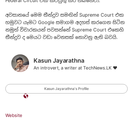
Federal Circuit එක කටයුතු කර තිබනෙවා.
අවසානයේ මෙම තීන්දුව සමඟින් Supreme Court එක
හමුවට යෑමට Google සමාගම අදහස් කරගෙන සිටින
නමුත් විචාරකයන් පවසන්නේ Supreme Court එකෙහි
තීන්දුව ද මෙයට වඩා වෙනසක් නොවනු ඇති බවයි.
Kasun Jayarathna
An introvert, a writer at TechNews.LK ❤️
Kasun Jayarathna's Profile
Website