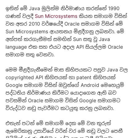
ඉතින් මේ Java මුලින්ම නිර්මාණය කරන්නේ 1990
ගණන් වලදී
Sun Microsystems
කියන සමාගම විසින්
වන අතර 2010 වර්ෂයේදී Oracle සමාගම විසින් මේ
Sun Microsystems ආයතනය මිළදීගනු ලබනවා. මේ
අත්පත් කරගැනීමත් සමඟින් Sun සතු වූ Java
language එක සහ එයට අදාල API සියල්ලම Oracle
සමාගම සතු වෙනවා.
මෙම මීළදීගැනීමෙන් මාස කිහිපයකට පසුව Java වල
copyrighted API කිහිපයක් හා patent කිහිපයක්
Google සමාගම විසින් ඔවුන්ගේ Android මෙහෙයුම්
පද්ධතිය නිර්මාණය කිරීමට යොදාගෙන ඇති බව
පවසමින් Oracle සමාගම විසින් Google සමාගමට
විරුද්ධව නඩු පැවරීමට කටයුතු කරනු ලබනවා.
එතැන් පටන් මේ සමාගම් දෙක මේ වන තුරුත්
ඇමෙරිකානු උසාවියේ වරින් වර මේ නඩු වලට පෙනී