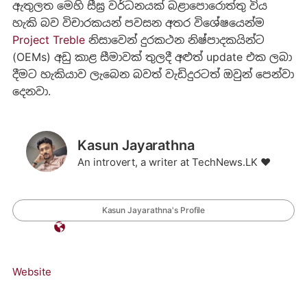
ඇතුලත මෙහි සීඝ්‍ර වර්ධනයක් බළාපොරොත්තු විය
හැකි බව විචාරකයන් පවසන අතර විශේෂයෙන්ම
Project Treble
නිසාවෙන් දුරකථන නිෂ්පාදකයින්ට
(OEMs) අඩු කාළ සීමාවක් තුලදී අළුත් update එක ලබා
දීමට හැකියාව ලැබෙන බවත් වැඩිදුරටත් ඔවුන් පෙන්වා
දෙනවා.
Kasun Jayarathna
An introvert, a writer at TechNews.LK ❤️
Kasun Jayarathna's Profile
Website