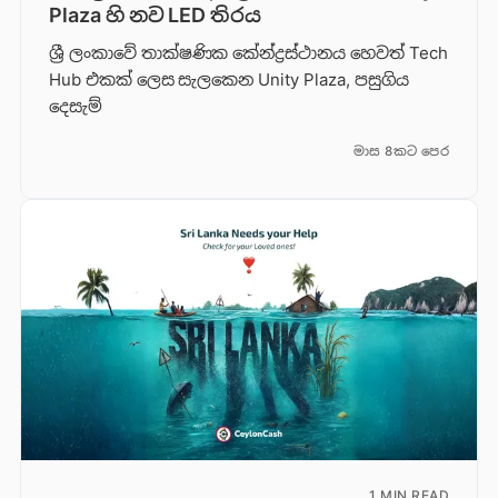
Plaza හි නව LED තිරය
ශ්‍රී ලංකාවේ තාක්ෂණික කේන්ද්‍රස්ථානය හෙවත් Tech
Hub එකක් ලෙස සැලකෙන Unity Plaza, පසුගිය
දෙසැම්
මාස 8කට පෙර
1 MIN READ