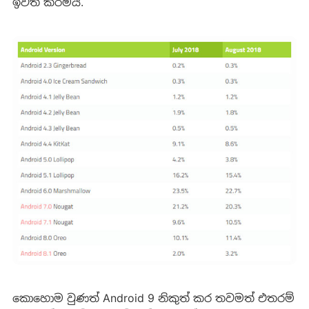
ඉවත් කිරීමයි.
කොහොම වුණත් Android 9 නිකුත් කර තවමත් එතරම්