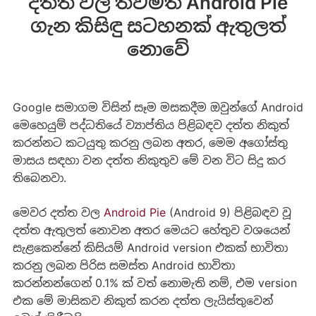
දත්ත වල තවමත් Android Pie
ගැන කිසිඳු සටහනක් ඇතුලත්
නොවේ
Google සමාගම විසින් සෑම මසකදීම ඔවුන්ගේ Android
මෙහෙයුම් පද්ධතියේ ව්‍යාප්තිය පිළිබඳව දත්ත නිකුත්
කරන්නට කටයුතු කරනු ලබන අතර, මෙම අගෝස්තු
මාසය සඳහා වන දත්ත නිකුතුව මේ වන විට සිදු කර
තිබෙනවා.
මෙවර දත්ත වල
Android Pie
(Android 9) පිළිබඳව වූ
දත්ත ඇතුලත් නොවන අතර මෙයට හේතුව වශයෙන්
සැළකෙන්නේ කිසියම් Android version එකක් භාවිතා
කරනු ලබන පිරිස සමස්ත Android භාවිතා
කරන්නන්ගෙන් 0.1% ක් වත් නොමැති නම්, එම version
එක මේ මාසිකව නිකුත් කරන දත්ත ලැයිස්තුවෙන්