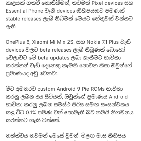
කාළයක් ගතවී නොතිබීමත්, තවමත් Pixel devices සහ
Essential Phone වැනි devices කිහිපයකට පමණක්
stable releases ලැබී තිබීමත් මෙයට හේතුවක් වන්නට
ඇති.
OnePlus 6, Xiaomi Mi Mix 2S, සහ Nokia 7.1 Plus වැනි
devices වලට beta releases ලැබී තිබුණත් බොහෝ
වෙලාවට මේ beta updates ලබා ගැනීමට භාවිතා
කරන්නන් වැඩි දෙනෙකු කැමති නොවන නිසා ඔවුන්ගේ
ප්‍රමාණයද අඩු වෙනවා.
මීට අමතරව custom Android 9 Pie ROMs භාවිතා
කරනු ලබන අය සිටියත්, ඔවුන්ගේ ප්‍රමාණය Android
භාවිතා කරනු ලබන සමස්ථ පිරිස සමඟ සංසන්චනය
කළ විට 0.1% පමණ වත් නොමැති බව තමයි නිගමනය
කරන්නට හැකි වන්නේ.
තත්ත්වය තවමත් මෙසේ වුවත්, මීළඟ මාස කිහිපය