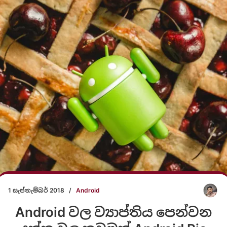
1 සැප්තැම්බර් 2018
/
Android
Android වල ව්‍යාප්තිය පෙන්වන