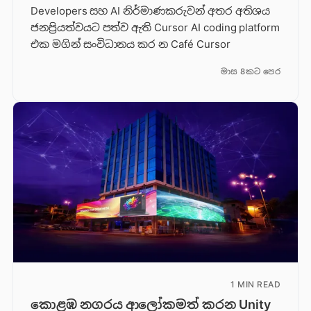
Developers සහ AI නිර්මාණකරුවන් අතර අතිශය
ජනප්‍රියත්වයට පත්ව ඇති Cursor AI coding platform
එක මගින් සංවිධානය කර න Café Cursor
මාස 8කට පෙර
1 MIN READ
කොළඹ නගරය ආලෝකමත් කරන Unity