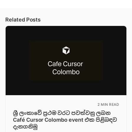
Related Posts
2 MIN READ
ශ්‍රී ලංකාවේ ප්‍රථම වරට පවත්වනු ලබන
Café Cursor Colombo event එක පිළිබඳව
දැනගනිමු