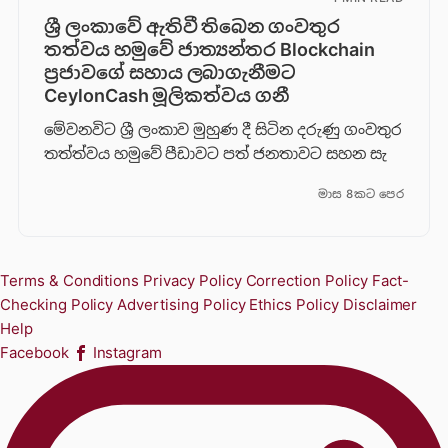
ශ්‍රී ලංකාවේ ඇතිවී තිබෙන ගංවතුර
තත්වය හමුවේ ජාත්‍යන්තර Blockchain
ප්‍රජාවගේ සහාය ලබාගැනීමට
CeylonCash මූලිකත්වය ග​නී
මේවනවිට ශ්‍රී ලංකාව මුහුණ දී සිටින දරුණු ගංවතුර
තත්ත්වය හමුවේ පීඩාවට පත් ජනතාවට සහන සැ
මාස 8කට පෙර
Terms & Conditions
Privacy Policy
Correction Policy
Fact-
Checking Policy
Advertising Policy
Ethics Policy
Disclaimer
Help
Facebook
Instagram