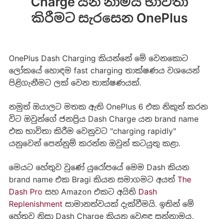
Charge යන නාමය භාවිතා
කිරීමට සැරසෙන OnePlus
OnePlus Dash Charging කියන්නේ මේ වෙනකොට
ලෝකයේ හොඳම fast charging තාක්ෂණය වශයෙන්
පිළිගැනීමට ලක් වෙන තාක්ෂණයක්.
නමුත් ඔයාලට මතක ඇති OnePlus 6 එක නිකුත් කරන
විට ඔවුන්ගේ ජනප්‍රිය Dash Charge යන brand name
එක භාවිතා කිරීම වෙනුවට "charging rapidly"
යනුවෙන් පෙන්නුම් කරන්න ඔවුන් කටයුතු කළා.
මෙයට හේතුව වුණේ යුරෝපයේ මෙම Dash කියන
brand name එක Bragi කියන සමාගමට අයත්
The
Dash Pro
සහ Amazon එකට අයිති
Dash
Replenishment
සාමානත්වයක් දැක්වීමයි. ඉතින් මේ
හේතුව නිසා Dash Charge කියන වෙළඳ සන්නාමය,