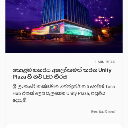
1 MIN READ
කොළඹ නගරය ආලෝකමත් කරන Unity
Plaza හි නව LED තිරය
ශ්‍රී ලංකාවේ තාක්ෂණික කේන්ද්‍රස්ථානය හෙවත් Tech
Hub එකක් ලෙස සැලකෙන Unity Plaza, පසුගිය
දෙසැම්
මාස 8කට පෙර