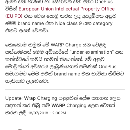
අයත් වන භාණ්ඩ හා සේවාවන් වන අතර OnePlus
විසින්
European Union Intellectual Property Office
(EUIPO)
එක වෙත යොමු කරන ලද අයදුම්පත අනුව
මෙම brand name එක Nice class 9 යන category
එකට අයත් වෙනවා.
කොහොම නමුත් මේ WARP Charge යන වෙළඳ
සන්නාමයත් මෙම අධිකාරියේ “under examination” යන
තත්ත්වයේ තමයි තාමත් තියෙන්නේ. මේ අනුව
මොවුන්ගේ අවසරය ලැබුණහොත් පමණක් OnePlus
සමාගමට මෙම අළුත් brand name එක භාවිතා කිරීමට
හැකියාව ලැබෙනවා.
Update:
Wrap
Charging යනුවෙන් දෝෂ සහගත ලෙස
සඳහන් කර තිබූ නම
WARP
Charging ලෙස වෙනස්
කරන ලදී.
18/07/2018 - 2:30PM