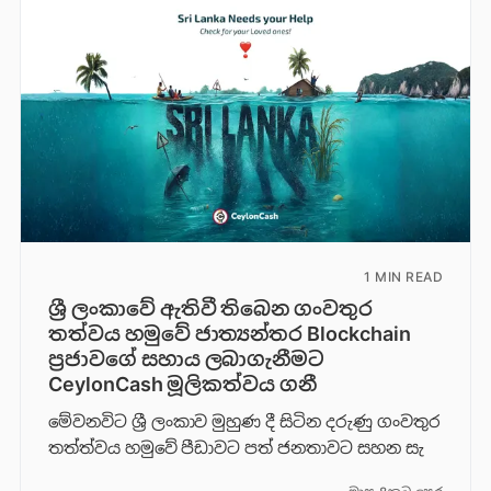
1 MIN READ
ශ්‍රී ලංකාවේ ඇතිවී තිබෙන ගංවතුර
තත්වය හමුවේ ජාත්‍යන්තර Blockchain
ප්‍රජාවගේ සහාය ලබාගැනීමට
CeylonCash මූලිකත්වය ග​නී
මේවනවිට ශ්‍රී ලංකාව මුහුණ දී සිටින දරුණු ගංවතුර
තත්ත්වය හමුවේ පීඩාවට පත් ජනතාවට සහන සැ