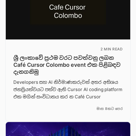
2 MIN READ
ශ්‍රී ලංකාවේ ප්‍රථම වරට පවත්වනු ලබන
Café Cursor Colombo event එක පිළිබඳව
දැනගනිමු
Developers සහ AI නිර්මාණකරුවන් අතර අතිශය
ජනප්‍රියත්වයට පත්ව ඇති Cursor AI coding platform
එක මගින් සංවිධානය කර න Café Cursor
මාස 8කට පෙර