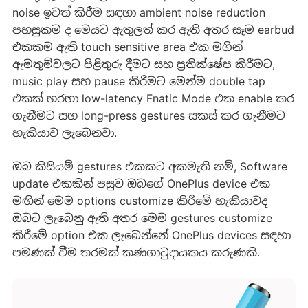
noise ඉවත් කිරීම සඳහා ambient noise reduction
පහසුකම ද මෙයට ඇතුලත් කර ඇති අතර සෑම earbud
එකකම ඇති touch sensitive area එක මගින්
ඇමතුම්වලට පිළිතුරු දීමට සහ ප්‍රතික්ෂේප කිරීමට,
music play සහ pause කිරීමට මෙන්ම double tap
එකක් හරහා low-latency Fnatic Mode එක enable කර
ගැනීමට සහ long-press gestures සකස් කර ගැනීමට
හැකියාව ලැබෙනවා.
ඔබ කිසියම් gestures එකකට අකමැති නම්, Software
update එකකින් පසුව ඔබගේ OnePlus device එක
මඟින් මෙම options customize කිරීමේ හැකියාවද
ඔබට ලැබෙනු ඇති අතර මෙම gestures customize
කිරීමේ option එක ලැබෙන්නේ OnePlus devices සඳහා
පමණක් වීම තරමක් කණගාටුදායකය කරුණකි.