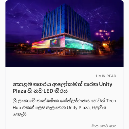
1 MIN READ
කොළඹ නගරය ආලෝකමත් කරන Unity
Plaza හි නව LED තිරය
ශ්‍රී ලංකාවේ තාක්ෂණික කේන්ද්‍රස්ථානය හෙවත් Tech
Hub එකක් ලෙස සැලකෙන Unity Plaza, පසුගිය
දෙසැම්
මාස 8කට පෙර