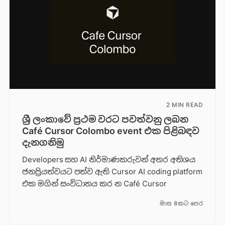
2 MIN READ
ශ්‍රී ලංකාවේ ප්‍රථම වරට පවත්වනු ලබන
Café Cursor Colombo event එක පිළිබඳව
දැනගනිමු
Developers සහ AI නිර්මාණකරුවන් අතර අතිශය
ජනප්‍රියත්වයට පත්ව ඇති Cursor AI coding platform
එක මගින් සංවිධානය කර න Café Cursor
මාස 8කට පෙර