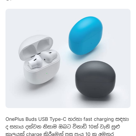
OnePlus Buds USB Type-C හරහා fast charging සඳහා
ද සහාය දක්වන නිසාම ඔබට විනාඩි 10ක් වැනි සුළු
කාලයක් charge කිරීමෙන් පසු පැය 10 ක අමතර