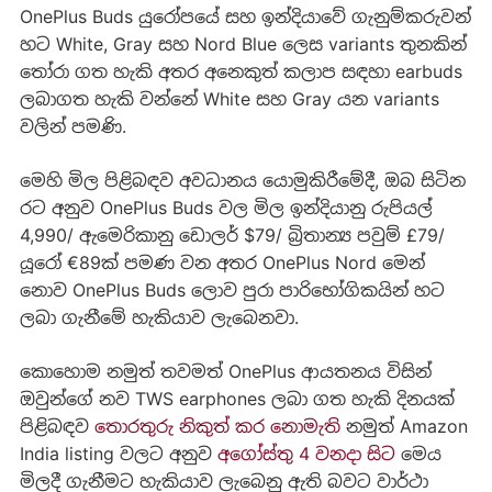
OnePlus Buds යුරෝපයේ සහ ඉන්දියාවේ ගැනුම්කරුවන්
හට White, Gray සහ Nord Blue ලෙස variants තුනකින්
තෝරා ගත හැකි අතර අනෙකුත් කලාප සඳහා earbuds
ලබාගත හැකි වන්නේ White සහ Gray යන variants
වලින් පමණි.
මෙහි මිල පිළිබඳව අවධානය යොමුකිරීමේදී, ඔබ සිටින
රට අනුව OnePlus Buds වල මිල ඉන්දියානු රුපියල්
4,990/ ඇමෙරිකානු ඩොලර් $79/ බ්‍රිතාන්‍ය පවුම් £79/
යූර‍ෝ €89ක් පමණ වන අතර OnePlus Nord මෙන්
නොව OnePlus Buds ලොව පුරා පාරිභෝගිකයින් හට
ලබා ගැනීමේ හැකියාව ලැබෙනවා.
කොහොම නමුත් තවමත් OnePlus ආයතනය විසින්
ඔවුන්ගේ නව TWS earphones ලබා ගත හැකි දිනයක්
පිළිබඳව
තොරතුරු නිකුත් කර නොමැති
නමුත් Amazon
India listing වලට අනුව
අගෝස්තු 4 වනදා සිට
මෙය
මිලදී ගැනීමට හැකියාව ලැබෙනු ඇති බවට වාර්ථා