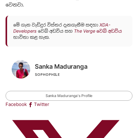
වෙනවා.
මේ ගැන වැඩිදුර විස්තර දැනගැනීම සඳහා
XDA
-
Developers
වෙබ් අඩවිය සහ
The Verge වෙබ් අඩවිය
භාවිතා කළ හැක.
Sanka Maduranga
sᴏᴘʜᴏᴘʜɪʟᴇ
Sanka Maduranga's Profile
Facebook
Twitter