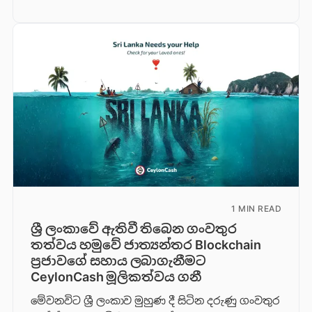
1 MIN READ
ශ්‍රී ලංකාවේ ඇතිවී තිබෙන ගංවතුර
තත්වය හමුවේ ජාත්‍යන්තර Blockchain
ප්‍රජාවගේ සහාය ලබාගැනීමට
CeylonCash මූලිකත්වය ග​නී
මේවනවිට ශ්‍රී ලංකාව මුහුණ දී සිටින දරුණු ගංවතුර