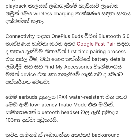
playback කාලයක් ලබාගැනීමේ හැකියාව ලැබෙන
නමුත් මෙය wireless charging තාක්ෂණය සඳහා සහාය
දක්වන්නේ නැහැ.
Connectivity සඳහා OnePlus Buds විසින් Bluetooth 5.0
තාක්ෂණය භාවිතා කරන අතර
Google Fast Pair
සඳහා
ද සහාය දැක්වීම නිසාවෙන් first time pairing process
එක සරල වීම, වඩා හොඳ තත්ත්වයේ battery details
ලබාදීම සහ සහ Find My Accessories විශේෂාංගය
මගින් device එක සොයාගැනීමේ හැකියාව ද මෙයට
අන්තර්ගත වෙනවා.
මෙම earbuds යුගලය IPX4 water-resistant වන අතර
මෙහි ඇති low-latency fnatic Mode එක මඟින්,
සාමාන්‍යයෙන් bluetooth headset වල ඇති ප්‍රමාදය
103ms දක්වා අඩුකරයි.
තවද, ඇමතුමක් ලබාගන්නා අතරතුර background