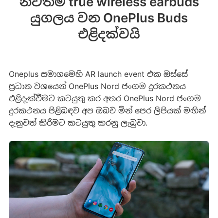
නවතම true wireless earbuds
යුගලය වන OnePlus Buds
එළිදක්වයි
Oneplus සමාගමෙහි AR launch event එක ඔස්සේ
ප්‍රධාන වශයෙන් OnePlus Nord ජංගම දුරකථනය
එළිදැක්වීමට කටයුතු කර අතර OnePlus Nord ජංගම
දුරකථනය පිළිබඳව අප ඔබව මින් පෙර ලිපියක් මඟින්
දැනුවත් කිරීමට කටයුතු කරනු ලැබුවා.