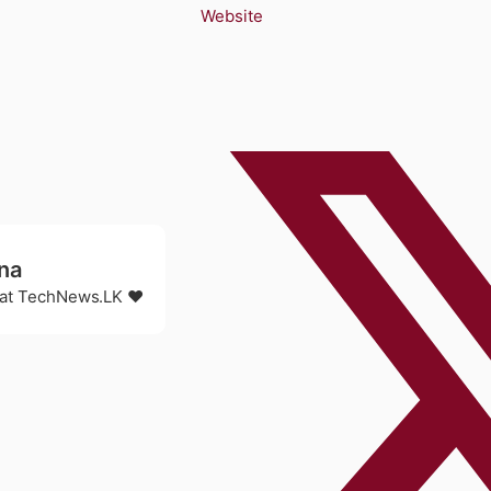
Website
na
r at TechNews.LK ❤️