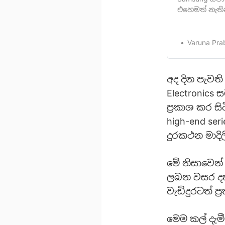
එහෙමත් නැතින
Samsung Note
වන විට 2020 
පෙළ දැනටමත්
Varuna Pra
ආකර්ෂණක් ලැබ
අද දින පැවත
Electronics 
ප්‍රකාශ කර ස
high-end se
දුරකථන මාදිල
මේ නිසාවෙන්
ලබන වසර දක්
වැඩිදුරටත් ප
මෙම කල් දැ