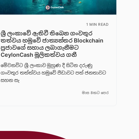
1 MIN READ
ශ්‍රී ලංකාවේ ඇතිවී තිබෙන ගංවතුර
තත්වය හමුවේ ජාත්‍යන්තර Blockchain
ප්‍රජාවගේ සහාය ලබාගැනීමට
CeylonCash මූලිකත්වය ග​නී
මේවනවිට ශ්‍රී ලංකාව මුහුණ දී සිටින දරුණු
ගංවතුර තත්ත්වය හමුවේ පීඩාවට පත් ජනතාවට
සහන සැ
මාස 8කට පෙර