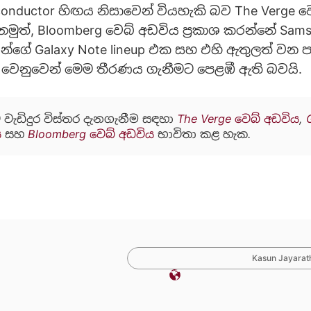
onductor හිඟය නිසාවෙන් වියහැකි බව The Verge ව
නමුත්, Bloomberg වෙබ් අඩවිය ප්‍රකාශ කරන්නේ Sam
්ගේ Galaxy Note lineup එක සහ එහි ඇතුලත් වන 
ීම වෙනුවෙන් මෙම තීරණය ගැනීමට පෙළඹී ඇති බවයි.
 වැඩිදුර විස්තර දැනගැනීම සඳහා
The Verge වෙබ් අඩවිය
,
ය
සහ
Bloomberg වෙබ් අඩවිය
භාවිතා කළ හැක.
Kasun Jayarath