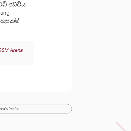
ෙබ් අඩවිය
sung
පහසුකම්
GSM Arena
na's Profile