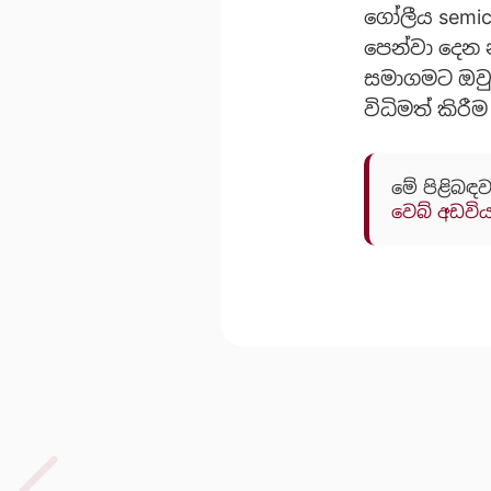
ගෝලීය semic
පෙන්වා දෙන 
සමාගමට ඔවුන
විධිමත් කිර
මේ පිළිබඳව
වෙබ් අඩවි