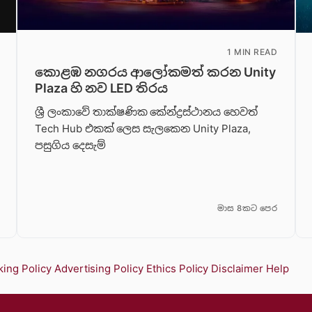
1 MIN READ
කොළඹ නගරය ආලෝකමත් කරන Unity
Plaza හි නව LED තිරය
ශ්‍රී ලංකාවේ තාක්ෂණික කේන්ද්‍රස්ථානය හෙවත්
Tech Hub එකක් ලෙස සැලකෙන Unity Plaza,
පසුගිය දෙසැම්
මාස 8කට පෙර
ing Policy
Advertising Policy
Ethics Policy
Disclaimer
Help