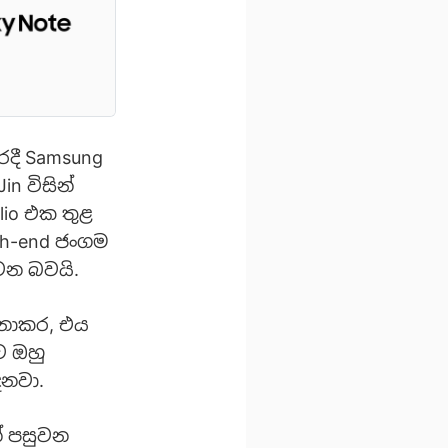
රදී Samsung
n විසින්
olio එක තුළ
gh-end ජංගම
 වන බවයි.
 නොකර, එය
ව ඔහු
ෙනවා.
් පසුවන