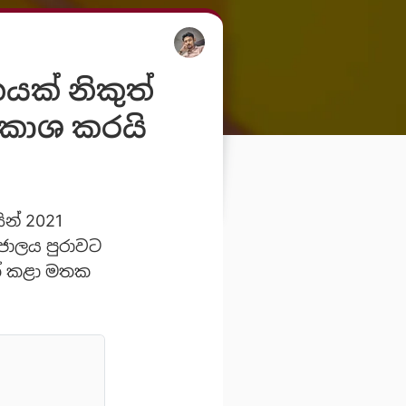
යක් නිකුත්
රකාශ කරයි
න් 2021
්ජාලය පුරාවට
ත් කළා මතක