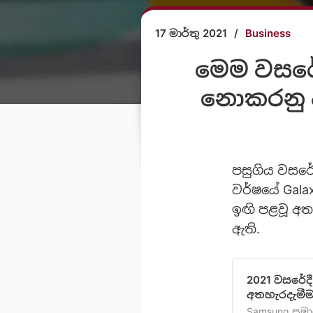
17 මාර්තු 2021
/
Business
මෙම වසරේ 
නොකරනු ඇ
පසුගිය වසරේ
වර්ෂයේ Gala
ඉඟි පළවූ අ
ඇති.
2021 වසරේදී 
අතහැරදැමීම
Samsung සමා