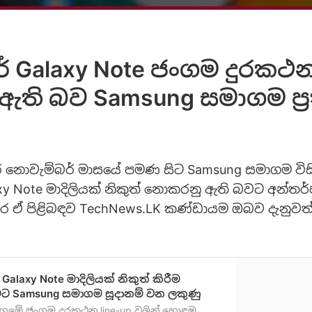
Galaxy Note ජංගම දුරකථන
ති බව Samsung සමාගම ප්‍
 නොවැම්බර් මාසයේ පමණ සිට Samsung සමාගම විසි
xy Note මාදිලියක් නිකුත් නොකරනු ඇති බවට අන්තර
තර ඒ පිළිබඳව TechNews.LK කණ්ඩායම ඔබව දැනුව
Galaxy Note මාදිලියක් නිකුත් කිරීම
ට Samsung සමාගම සූදානම් වන ලකුණු
ගමේ ජංගම දුරකථන line-up වලින් හොඳම,