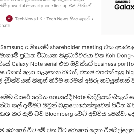
ම් powerful මsmartphone line-up එක වන්නේ
 series එක බව ඔබ දැනටමත් දන්නවා ඇති. මේ
වසරට අදාල මෙම series එකේ Note 20 මාදිලි
TechNews.LK - Tech News සිංහලෙන්
 නිකුත් කර ඇතිඅතර එයට විශාල පාරිභෝගික
bhath
ී නොමැති බව ඇතැම් මූලාශ්‍ර පෙන්ව…
ි Samsung සමාගමේ shareholder meeting එක අතරතු
සමාගමේ ප්‍රධාන විධායක නිළධාරීවරයා වන Koh Dong-Ji
ිටියේ Galaxy Note serial එක ඔවුන්ගේ business portf
ries එකක් ලෙස සැළකෙන බවත්, එකම වසරක් තුළ hi
ි ද්විත්වයක් නිකුත් කිරීම තරමක් අසීරු කටයුත්තක්
 මෙම වසරේ දෙවන භාගයේදී Note මාදිලියක් නිකුත්
වා කල් දැමීමට ඔවුන් බළාපොරොත්තුවෙන් සිටින බ
්‍රකාශ කර ඇති බව Bloomberg වෙබ් අඩවිය පෙන්වා ද
මීම බොහෝ විට මේ වන විට බොහෝ දෙනා විමසිල්ලෙන