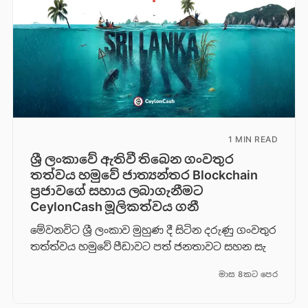
1 MIN READ
ශ්‍රී ලංකාවේ ඇතිවී තිබෙන ගංවතුර
තත්වය හමුවේ ජාත්‍යන්තර Blockchain
ප්‍රජාවගේ සහාය ලබාගැනීමට
CeylonCash මූලිකත්වය ග​නී
මේවනවිට ශ්‍රී ලංකාව මුහුණ දී සිටින දරුණු ගංවතුර
තත්ත්වය හමුවේ පීඩාවට පත් ජනතාවට සහන සැ
මාස 8කට පෙර