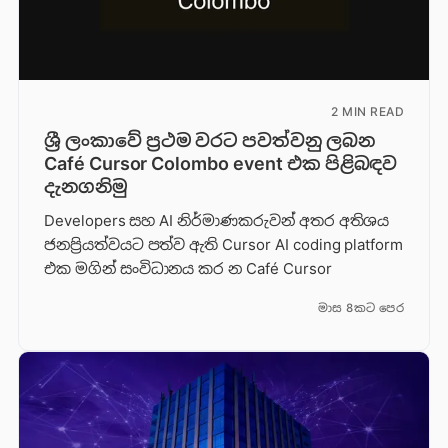
2 MIN READ
ශ්‍රී ලංකාවේ ප්‍රථම වරට පවත්වනු ලබන
Café Cursor Colombo event එක පිළිබඳව
දැනගනිමු
Developers සහ AI නිර්මාණකරුවන් අතර අතිශය
ජනප්‍රියත්වයට පත්ව ඇති Cursor AI coding platform
එක මගින් සංවිධානය කර න Café Cursor
මාස 8කට පෙර