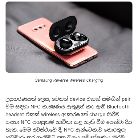
Samsung Reverse Wireless Charging
උදාහරණයක් ලෙස, වෙනත් device එකක් සමඟින් pair
වීම සඳහා NFC තාක්‍ෂණය ඇතුළත් කර ඇති Bluetooth
headset එකක් wireless ආකාරයෙන් charge කිරීම
සඳහා NFC පහසුකම භාවිතා කළ හැකි වීම පෙන්වා දිය
හැක. මෙම අවස්ථාවේ දී, NFC ඇන්ටෙනාව තොරතුරු
හුවමාරු කර ගැනීමට සහ බලය සම්ප්‍රේෂණය කිරීම