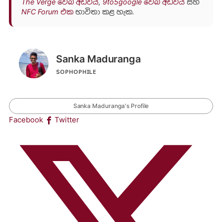
The Verge වෙබ් අඩවිය
,
9to5google වෙබ් අඩවිය
සහ
NFC Forum එක
භාවිතා කළ හැක.
Sanka Maduranga
sᴏᴘʜᴏᴘʜɪʟᴇ
Sanka Maduranga's Profile
Facebook
Twitter