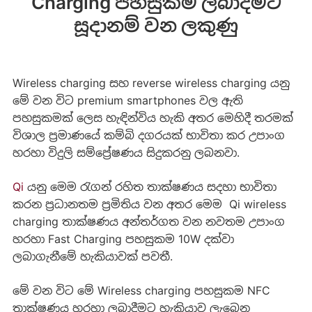
Charging පහසුකම ලබාදිමට
සූදානම් වන ලකුණු
Wireless charging සහ reverse wireless charging යනු
මේ වන විට premium smartphones වල ඇති
පහසුකමක් ලෙස හැඳින්විය හැකි අතර මෙහිදී තරමක්
විශාල ප්‍රමාණයේ කම්බි දගරයක් භාවිතා කර උපාංග
හරහා විදුලි සම්ප්‍රේෂණය සිදුකරනු ලබනවා.
Qi
යනු මෙම රැගන් රහිත තාක්ෂණය සදහා භාවිතා
කරන ප්‍රධානතම ප්‍රමිතිය වන අතර මෙම Qi wireless
charging තාක්ෂණය අන්තර්ගත වන නවතම උපාංග
හරහා Fast Charging පහසුකම 10W දක්වා
ලබාගැනීමේ හැකියාවක් පවතී.
මේ වන විට මේ Wireless charging පහසුකම NFC
තාක්ෂණය හරහා ලබාදීමට හැකියාව ලැබෙන