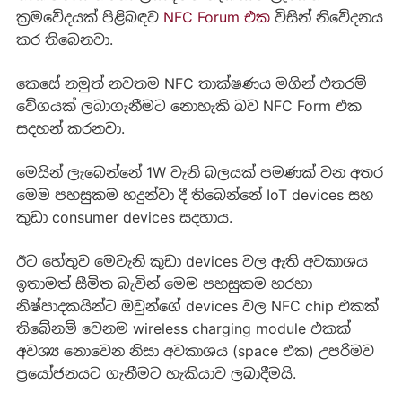
ක්‍රමවේදයක් පිළිබඳව
NFC Forum එක
විසින් නිවේදනය
කර තිබෙනවා.
කෙසේ නමුත් නවතම NFC තාක්ෂණය මගින් එතරම්
වේගයක් ලබාගැනීමට නොහැකි බව NFC Form එක
සදහන් කරනවා.
මෙයින් ලැබෙන්නේ 1W වැනි බලයක් පමණක් වන අතර
මෙම පහසුකම හදුන්වා දී තිබෙන්නේ IoT devices සහ
කුඩා consumer devices සදහාය.
ඊට හේතුව මෙවැනි කුඩා devices වල ඇති අවකාශය
ඉතාමත් සීමිත බැවින් මෙම පහසුකම හරහා
නිෂ්පාදකයින්ට ඔවුන්ගේ devices වල NFC chip එකක්
තිබේනම් වෙනම wireless charging module එකක්
අවශ්‍ය නොවෙන නිසා අවකාශය (space එක) උපරිමව
ප්‍රයෝජනයට ගැනීමට හැකියාව ලබාදීමයි.