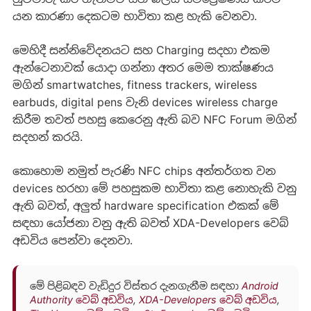
යන කාරණා දෙකටම භාවිතා කළ හැකි වෙනවා.
මෙහිදී සන්නිවේදනයට සහ Charging සදහා එකම
ඇන්ටෙනාවක් යොදා ගන්නා අතර මෙම තාක්ෂණය
මගින් smartwatches, fitness trackers, wireless
earbuds, digital pens වැනි devices wireless charge
කිරීම තවත් පහසු කෙරෙනු ඇති බව NFC Forum මගින්
සදහන් කරයි.
කොහොම නමුත් පැරණි NFC chips අන්තර්ගත වන
devices හරහා මේ පහසුකම භාවිතා කළ නොහැකි වනු
ඇති බවත්, අලුත් hardware specification එකක් මේ
සඳහා යෝජනා වනු ඇති බවත් XDA-Developers වෙබ්
අඩවිය පෙන්වා දෙනවා.
මේ පිළිබඳව වැඩිදුර විස්තර දැනගැනීම සඳහා
Android
Authority වෙබ් අඩවිය
,
XDA-Developers වෙබ් අඩවිය
,