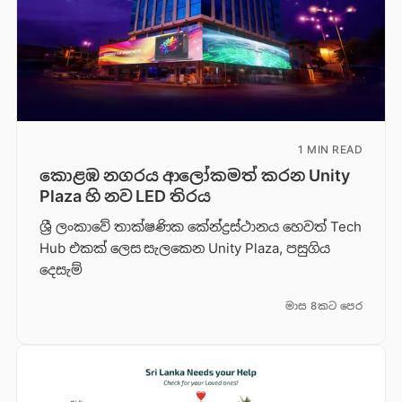
1 MIN READ
කොළඹ නගරය ආලෝකමත් කරන Unity
Plaza හි නව LED තිරය
ශ්‍රී ලංකාවේ තාක්ෂණික කේන්ද්‍රස්ථානය හෙවත් Tech
Hub එකක් ලෙස සැලකෙන Unity Plaza, පසුගිය
දෙසැම්
මාස 8කට පෙර