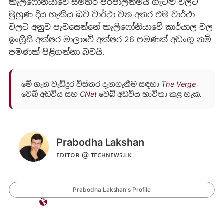
කැලිෆෝනියාවේ සමහර පරිපාලනමය ගැටළු වලට
මුහුණ දිය හැකිය බව වාර්ථා වන අතර එම වාර්ථා
වලට අනුව පැවසෙන්නේ කැලිෆෝනියාවේ කාර්යාල වල
ඉංග්‍රීසි අක්ෂර මාලාවේ අක්ෂර 26 පමණක් අඩංගු නම්
පමණක් පිළිගන්නා බවයි.
මේ ගැන වැඩිදුර විස්තර දැනගැනීම සඳහා
T
he Verge
වෙබ් අඩවිය
සහ
C
Net
වෙබ් අඩවිය භාවිතා
කළ හැක.
Prabodha Lakshan
ᴇᴅɪᴛᴏʀ @ ᴛᴇᴄʜɴᴇᴡꜱ.ʟᴋ
Prabodha Lakshan's Profile