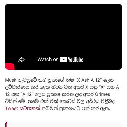
Musk පැවසුුවේ තම පුතාගේ නම “X Ash A 12” ලෙස
උච්චාරණය කර හැකි බවයි වන අතර X යනු “X” සහ A-
12 යනු “A 12” ලෙස ප්‍රකාශ කරන ලද අතර Grimes
විසින් මේ නමේ එක් එක් කොටස් වල අර්ථය පිළිබද
Tweet ස‍ටහනක්
තබමින් ප්‍රකාශයට පත් කර ඇත.