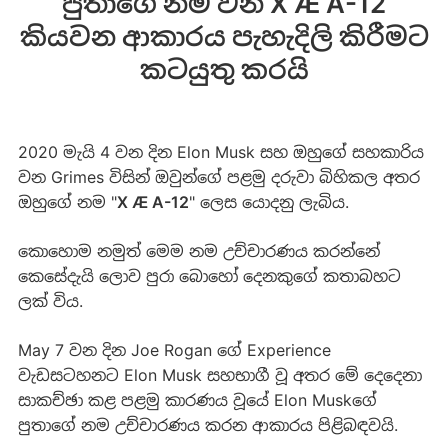
පුතාගේ නම වන X Æ A-12
කියවන ආකාරය පැහැදිලි කිරීමට
කටයුතු කරයි
2020 මැයි 4 වන දින Elon Musk සහ ඔහුගේ සහකාරිය
වන Grimes විසින් ඔවුන්ගේ පළමු දරුවා බිහිකල අතර
ඔහුගේ නම "
X Æ A-12
" ලෙස යොදනු ලැබිය.
කොහොම නමුත් මෙම නම උච්චාරණය කරන්නේ
කෙසේදැයි ලොව පුරා බොහෝ දෙනකුගේ කතාබහට
ලක් වි‍ය.
May 7 වන දින Joe Rogan ගේ Experience
වැඩසටහනට Elon Musk සහභාගී වූ අතර ‍මේ දෙදෙනා
සාකච්ඡා කළ පළමු කාරණය වූයේ Elon Muskගේ
පුතාගේ නම උච්චාරණය කරන ආකාරය පිළිබඳවයි.