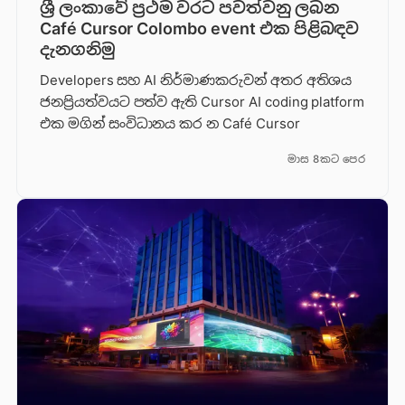
ශ්‍රී ලංකාවේ ප්‍රථම වරට පවත්වනු ලබන
Café Cursor Colombo event එක පිළිබඳව
දැනගනිමු
Developers සහ AI නිර්මාණකරුවන් අතර අතිශය
ජනප්‍රියත්වයට පත්ව ඇති Cursor AI coding platform
එක මගින් සංවිධානය කර න Café Cursor
මාස 8කට පෙර