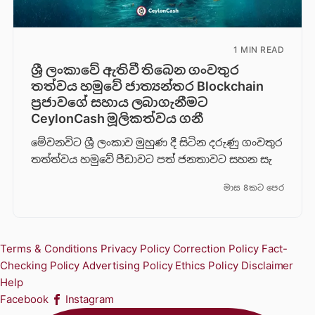
1 MIN READ
ශ්‍රී ලංකාවේ ඇතිවී තිබෙන ගංවතුර
තත්වය හමුවේ ජාත්‍යන්තර Blockchain
ප්‍රජාවගේ සහාය ලබාගැනීමට
CeylonCash මූලිකත්වය ග​නී
මේවනවිට ශ්‍රී ලංකාව මුහුණ දී සිටින දරුණු ගංවතුර
තත්ත්වය හමුවේ පීඩාවට පත් ජනතාවට සහන සැ
මාස 8කට පෙර
Terms & Conditions
Privacy Policy
Correction Policy
Fact-
Checking Policy
Advertising Policy
Ethics Policy
Disclaimer
Help
Facebook
Instagram