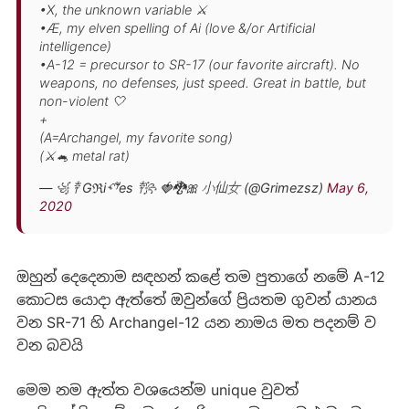
•X, the unknown variable ⚔️
•Æ, my elven spelling of Ai (love &/or Artificial
intelligence)
•A-12 = precursor to SR-17 (our favorite aircraft). No
weapons, no defenses, just speed. Great in battle, but
non-violent 🤍
+
(A=Archangel, my favorite song)
(⚔️🐁 metal rat)
— ꧁ ༒ Gℜiꪔ⃕es ༒꧂ 🍓🐉🎀 小仙女 (@Grimezsz)
May 6,
2020
ඔහුන් දෙදෙනාම සඳහන් කළේ තම පුතාගේ නමේ A-12
කොටස යොදා ඇත්තේ ඔවුන්ගේ ප්‍රියතම ගුවන් යානය
වන SR-71 හි Archangel-12 යන නාමය මත පදනම් ව
වන බවයි
‍මෙම නම ඇත්ත වශයෙන්ම unique වුවත්