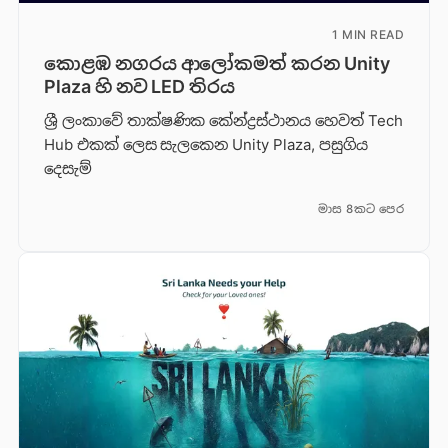
1 MIN READ
කොළඹ නගරය ආලෝකමත් කරන Unity
Plaza හි නව LED තිරය
ශ්‍රී ලංකාවේ තාක්ෂණික කේන්ද්‍රස්ථානය හෙවත් Tech
Hub එකක් ලෙස සැලකෙන Unity Plaza, පසුගිය
දෙසැම්
මාස 8කට පෙර