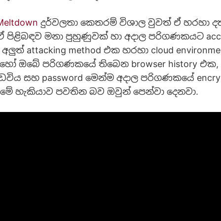
Meltdown
දුර්වලතා කෙතරම් විශාල වුවත් ඒ හරහා ද
ඒ පිළිබඳව මනා පුහුණුවක් හා අදාල පරිගණකයට acc
ේ අලුත් attacking method එක හරහා cloud environ
 හෝ ඔබේ පරිගණකයේ තිබෙන browser history එක,
විය සහ password මෙන්ම අදාල පරිගණකයේ encryp
මේ හැකියාව පවතින බව ඔවුන් පෙන්වා දෙනවා.