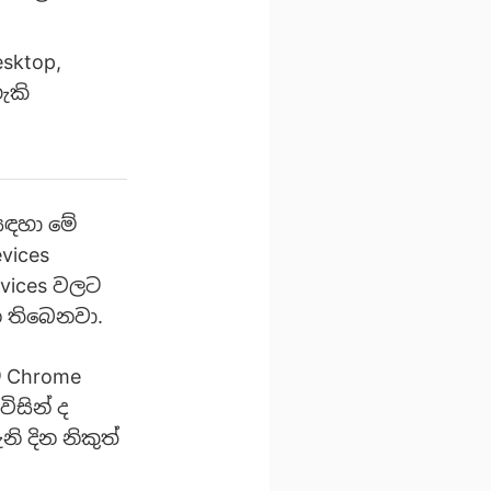
sktop,
ැකි
සඳහා මේ
vices
vices වලට
න තිබෙනවා.
ට Chrome
ිසින් ද
ි දින නිකුත්