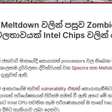
Meltdown වලින් පසුව Zombi
්වලතාවයක් Intel Chips වලින
 ජනවාරි මාසයේදී සොයාගත් processors වල තිබෙන
ශාලතම දුර්වලතා ද්විත්වයක් වන
Spectre
සහ
Melt
දැනුවත් ඇති.
මේ ආකාරයේම
තවත් vulnerability එකක්
සොයාගැනීම
යාගත් පර්යේෂකයන් පිරිසම සමත් වී ඇති අතර මේ 
හට Intel CPU පවතින සෑම පරිගණකයක් ම පාහේ hac
 දීමට හැකියාව ලබා දෙනවා.