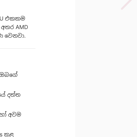
 CPU එකකම
න අතර AMD
ා වෙනවා.
් ඔබගේ
යේ දත්ත
 හෝ අවම
ss කළ