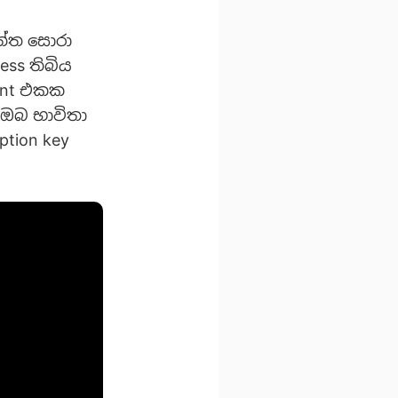
ත්ත සොරා
ess තිබිය
ment එකක
 ඔබ භාවිතා
tion key