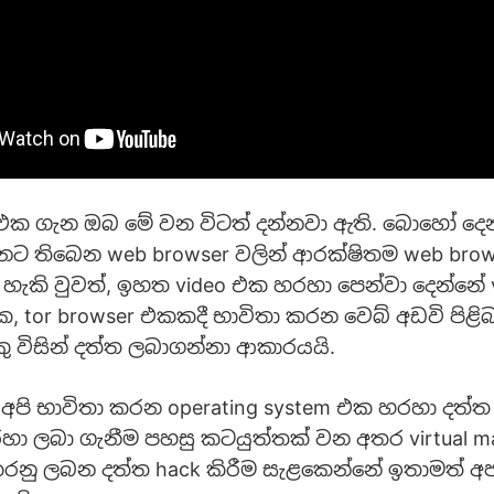
 එක ගැන ඔබ මේ වන විටත් දන්නවා ඇති. බොහෝ දෙන
ැනට තිබෙන web browser වලින් ආරක්ෂිතම web bro
හැකි වුවත්, ඉහත video එක හරහා පෙන්වා දෙන්නේ v
, tor browser එකකදී භාවිතා කරන වෙබ් අඩවි පිළ
 විසින් දත්ත ලබාගන්නා ආකාරයයි.
් අපි භාවිතා කරන operating system එක හරහා දත්ත
හරහා ලබා ගැනීම පහසු කටයුත්තක් වන අතර virtual 
කරනු ලබන දත්ත hack කිරීම සැළකෙන්නේ ඉතාමත් අ