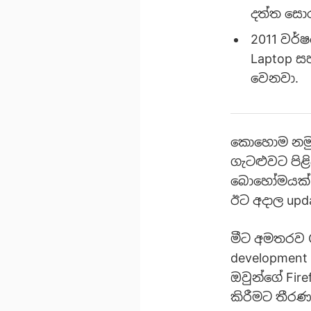
දත්ත සොර
2011 වර්ෂ
Laptop සහ
වෙනවා.
කොහොම නමුත
ගැටළුවට පිළ
බොහෝමයක් In
ඊට අදාල upd
මීට අමතරව C
development
ඔවුන්ගේ Fire
කිරීමට තීර