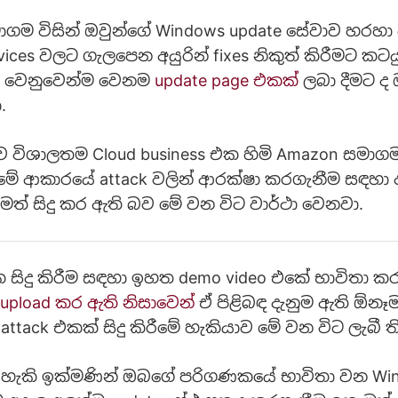
මාගම විසින් ඔවුන්ගේ Windows update සේවාව හරහා
vices වලට ගැලපෙන අයුරින් fixes නිකුත් කිරීමට කට
 වෙනුවෙන්ම වෙනම
update page එකක්
ලබා දීමට ද 
.
විශාලතම Cloud business එක හිමි Amazon සමාගම
ේ ආකාරයේ attack වලින් ආරක්ෂා කරගැනීම සඳහා 
මත් සිදු කර ඇති බව මේ වන විට වාර්ථා වෙනවා.
ක සිදු කිරීම සඳහා ඉහත demo video එකේ භාවිතා 
upload කර ඇති නිසාවෙන්
ඒ පිළිබඳ දැනුම ඇති ඕන
ttack එකක් සිදු කිරීමේ හැකියාව මේ වන විට ලැබී 
් හැකි ඉක්මණින් ඔබගේ පරිගණකයේ භාවිතා වන Wi