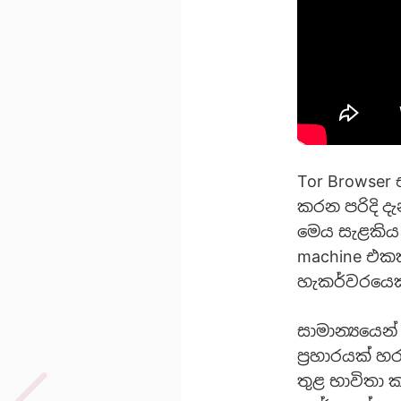
Tor Browser
කරන පරිදි ද
මෙය සැළකිය 
machine එකක
හැකර්වරයෙකු
සාමාන්‍යයෙන
ප්‍රහාරයක් 
තුළ භාවිතා 