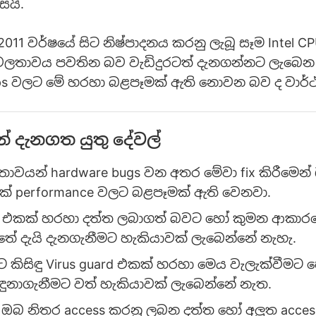
සයි.
011 වර්ෂයේ සිට නිෂ්පාදනය කරනු ලැබූ සෑම Intel
ර්වලතාවය පවතින බව වැඩිදුරටත් දැනගන්නට ලැබෙ
ps වලට මේ හරහා බළපෑමක් ඇති නොවන බව ද වාර්ථ
් දැනගත යුතු දේවල්
ලතාවයන් hardware bugs වන අතර මේවා fix කිරීමෙන
කේ performance වලට බළපෑමක් ඇති වෙනවා.
ck එකක් හරහා දත්ත ලබාගත් බවට හෝ කුමන ආකාර
ේ දැයි දැනගැනීමට හැකියාවක් ලැබෙන්නේ නැහැ.
ට කිසිඳු Virus guard එකක් හරහා මෙය වැලැක්වීමට
ඳුනාගැනීමට වත් හැකියාවක් ලැබෙන්නේ නැත.
ඔබ නිතර access කරනු ලබන දත්ත හෝ අලුත acce