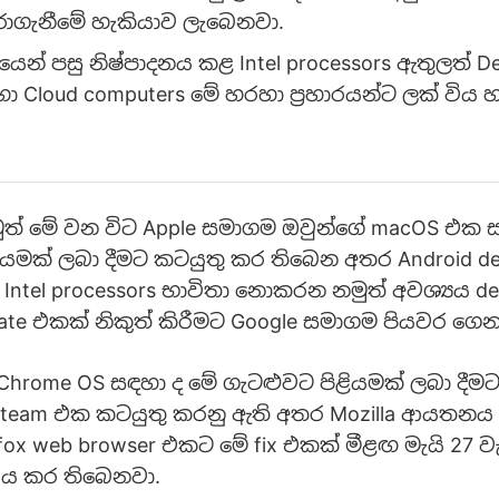
ාගැනීමේ හැකියාව ලැබෙනවා.
යෙන් පසු නිෂ්පාදනය කළ Intel processors ඇතුලත් De
ා Cloud computers මේ හරහා ප්‍රහාරයන්ට ලක් විය හ
් මේ වන විට Apple සමාගම ඔවුන්ගේ macOS එක 
ියමක් ලබා දීමට කටයුතු කර තිබෙන අතර Android de
tel processors භාවිතා නොකරන නමුත් අවශ්‍යය de
ate එකක් නිකුත් කිරීමට Google සමාගම පියවර ගෙ
hrome OS සඳහා ද මේ ගැටළුවට පිළියමක් ලබා දීම
 team එක කටයුතු කරනු ඇති අතර Mozilla ආයතනය ව
fox web browser එකට මේ fix එකක් මීළඟ මැයි 27 වැන
ණය කර තිබෙනවා.