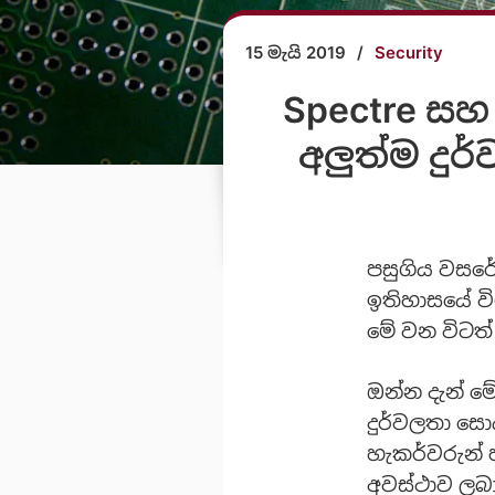
15 මැයි 2019
/
Security
Spectre සහ 
අලුත්ම දුර
පසුගිය වසරේ
ඉතිහාසයේ වි
මේ වන විටත් 
ඔන්න දැන් 
දුර්වලතා සො
හැකර්වරුන් 
අවස්ථාව ලබා