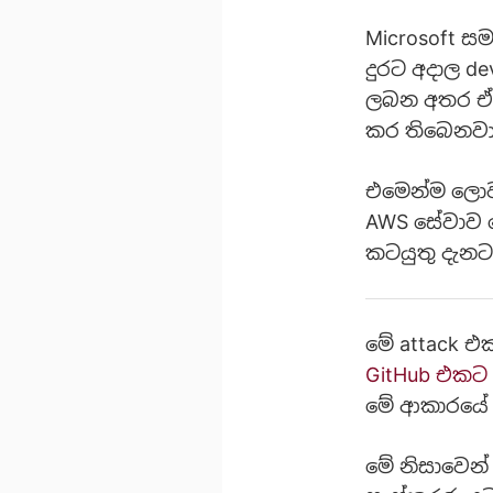
Microsoft ස
දුරට අදාල de
ලබන අතර ඒ
කර තිබෙනවා
එමෙන්ම ලොව 
AWS සේවාව ම
කටයුතු දැනට
මේ attack එ
GitHub එකට 
මේ ආකාරයේ a
මේ නිසාවෙන