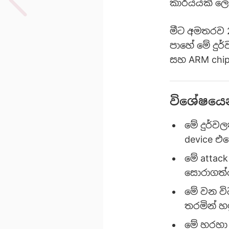
කාර්යයක් ලෙ
මීට අමතරව 2
පාහේ මේ දු
සහ ARM chi
විශේෂයෙන
මේ දුර්ව
device එ
මේ atta
සොරාගත්ත
මේ වන වි
තරමින් හ
මේ හරහා 