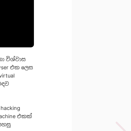
ා විශ්වාස
wser එක ‍ලෙස
irtual
ිබඳව
 hacking
machine එකක්
පහසු