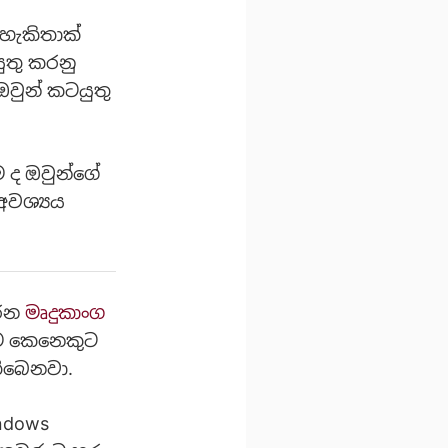
 හැකිතාක්
යුතු කරනු
ඔවුන් කටයුතු
 ද ඔවුන්ගේ
අවශ්‍යය
කරන
මෘදුකාංග
ෑම කෙනෙකුට
තිබෙනවා.
ndows