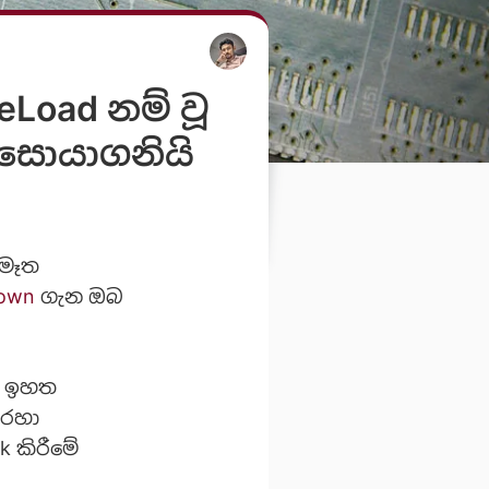
eLoad නම් වූ
් සොයාගනියි
 මෑත
down
ගැන ඔබ
ට ඉහත
හරහා
k කිරීමේ