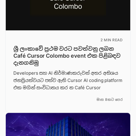
2 MIN READ
ශ්‍රී ලංකාවේ ප්‍රථම වරට පවත්වනු ලබන
Café Cursor Colombo event එක පිළිබඳව
දැනගනිමු
Developers සහ AI නිර්මාණකරුවන් අතර අතිශය
ජනප්‍රියත්වයට පත්ව ඇති Cursor AI coding platform
එක මගින් සංවිධානය කර න Café Cursor
මාස 8කට පෙර