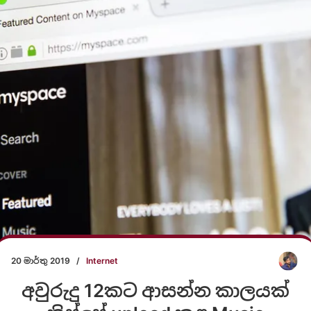
20 මාර්තු 2019
/
Internet
අවුරුදු 12කට ආසන්න කාලයක්