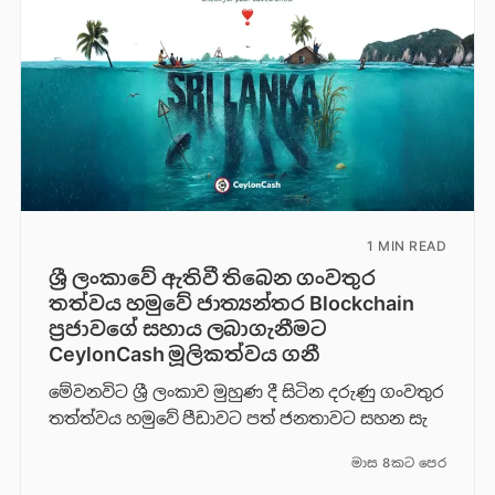
1 MIN READ
ශ්‍රී ලංකාවේ ඇතිවී තිබෙන ගංවතුර
තත්වය හමුවේ ජාත්‍යන්තර Blockchain
ප්‍රජාවගේ සහාය ලබාගැනීමට
CeylonCash මූලිකත්වය ග​නී
මේවනවිට ශ්‍රී ලංකාව මුහුණ දී සිටින දරුණු ගංවතුර
තත්ත්වය හමුවේ පීඩාවට පත් ජනතාවට සහන සැ
මාස 8කට පෙර