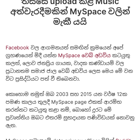
තිස්සේ upload කළ Music
අත්වැරදීමකින් MySpace වලින්
මැකී යයි
Facebook
වල ආගමනයත් සමඟින් ක්‍රමයෙන් අපේ
ග්‍රහණයෙන් මිදී යන්න
MySpace වෙබ් අඩවිය
කටයුතු
කලත්, ලොව ජනප්‍රිය ගායක, වාදක කණ්ඩායම් වල
ප්‍රධානතම සමාජ ජාල වෙබ් අඩවිය ලෙස මෙය මේ වන
විට ප්‍රසිද්ධියට පත් වී තිබෙනවා.
කොහොම නමුත් ඔබ 2003 සහ 2015 යන වර්ෂ 12ක
පමණ කාලය තුලදී MySpace page එකක් ආරම්භ
කරන්නට කටයුතු කළා නම්, බොහෝ දුරට මේ
ප්‍රවෘත්තිය ඔබට එතරම් සුභදායක පණිවිඩයක් නොවනු
ඇත.