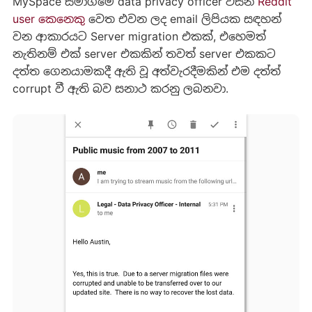
MySpace සමාගමේ data privacy officer විසින්
Reddit
user කෙනෙකු
වෙත එවන ලද email ලිපියක සඳහන්
වන ආකාරයට Server migration එකක්, එහෙමත්
නැතිනම් එක් server එකකින් තවත් server එකකට
දත්ත ගෙනයාමකදී ඇති වූ අත්වැරදීමකින් එම දත්ත්
corrupt වී ඇති බව සනාථ කරනු ලබනවා.