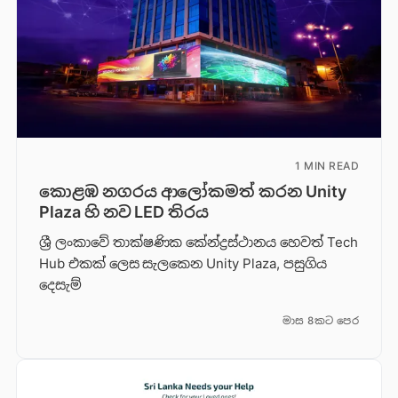
1 MIN READ
කොළඹ නගරය ආලෝකමත් කරන Unity
Plaza හි නව LED තිරය
ශ්‍රී ලංකාවේ තාක්ෂණික කේන්ද්‍රස්ථානය හෙවත් Tech
Hub එකක් ලෙස සැලකෙන Unity Plaza, පසුගිය
දෙසැම්
මාස 8කට පෙර