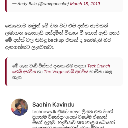
— Andy Baio (@waxpancake)
March 18, 2019
කොහොම නමුත් මේ වන වට එම දත්ත නැවතත්
ලබාගත නොහැකි අන්දමින් විනාශ වී ගොස් ඇති අතර
මේ දත්ත් වල කිසිඳු backup එකක් ද නොමැති බව
දැනගන්නට ලැබෙනවා.
මේ ගැන වැඩි විස්තර දැනගැනීම සඳහා
TechCrunch
වෙබ් අඩවිය
හා
The Verge වෙබ් අඩවිය
භාවිතා කළ
හැක.
Sachin Kavindu
technews.lk එකට news ලියන එක මගේ
ප්‍රියතම විනෝදාංශයක් වගේම ඒකෙන්
මගේ දැනුම, හැකියාව සහ කාලය බොහෝ
දෙනෙකුට ප්‍රයෝජනවත් වෙන විදිහට