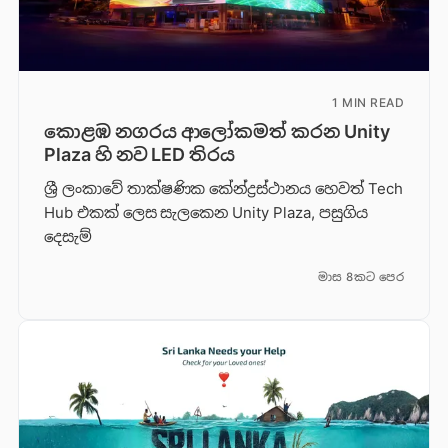
1 MIN READ
කොළඹ නගරය ආලෝකමත් කරන Unity
Plaza හි නව LED තිරය
ශ්‍රී ලංකාවේ තාක්ෂණික කේන්ද්‍රස්ථානය හෙවත් Tech
Hub එකක් ලෙස සැලකෙන Unity Plaza, පසුගිය
දෙසැම්
මාස 8කට පෙර