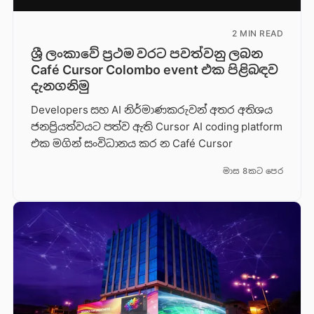
2 MIN READ
ශ්‍රී ලංකාවේ ප්‍රථම වරට පවත්වනු ලබන
Café Cursor Colombo event එක පිළිබඳව
දැනගනිමු
Developers සහ AI නිර්මාණකරුවන් අතර අතිශය
ජනප්‍රියත්වයට පත්ව ඇති Cursor AI coding platform
එක මගින් සංවිධානය කර න Café Cursor
මාස 8කට පෙර