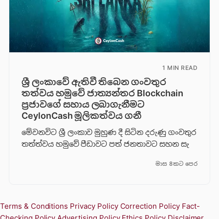
1 MIN READ
ශ්‍රී ලංකාවේ ඇතිවී තිබෙන ගංවතුර
තත්වය හමුවේ ජාත්‍යන්තර Blockchain
ප්‍රජාවගේ සහාය ලබාගැනීමට
CeylonCash මූලිකත්වය ග​නී
මේවනවිට ශ්‍රී ලංකාව මුහුණ දී සිටින දරුණු ගංවතුර
තත්ත්වය හමුවේ පීඩාවට පත් ජනතාවට සහන සැ
මාස 8කට පෙර
Terms & Conditions
Privacy Policy
Correction Policy
Fact-
Checking Policy
Advertising Policy
Ethics Policy
Disclaimer