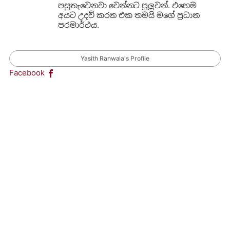
පසුතැවෙනවා වෙන්නට පුලුවන්. එහෙම
අයට උදව් කරන එක තමයි මගේ ප්‍රධාන
පරමාර්ථය.
Yasith Ranwala's Profile
Facebook