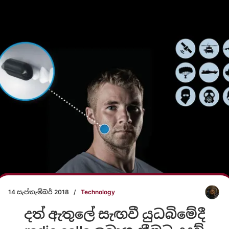
14 සැප්තැම්බර් 2018
/
Technology
දත් ඇතුලේ සැඟවී යුධබිමේදී