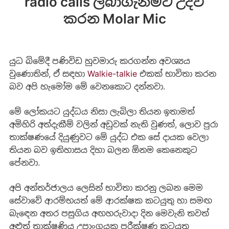
radio calls ලබාගැනීමට උදව්
කරන Molar Mic
යුධ බිමේදී පණිවිඩ හුවමාරු කරගන්න අවශ්‍යය
වුණොතින්, ඒ සඳහා
Walkie-talkie
එකක් භාවිතා කරන
බව අපි හැමෝම මේ වෙනකොට දන්නවා.
මේ ලෝකයට යුද්ධය නිසා ලැබිලා තියන ඉතාමත්
අමිහිරි අත්දැකීම් වලින් අඩුවක් නැති වුණත්, ලොව පුරා
තාක්ෂණයේ දියුණුවට මේ යුද්ධ එක සේ දායක වෙලා
තියන බව ඉතිහාසය දිහා බලන ඕනම කෙනෙකුට
පේනවා.
අපි අන්තර්ජාලය ලෙසින් භාවිතා කරනු ලබන මෙම
සේවාවේ ආරම්භයත් මේ ආරක්ෂක කටයුතු හා සමඟ
බැ‍ඳෙන අතර පසුගිය අඟහරුවාදා දින මෙවැනි තවත්
අළුත් තාක්ෂණිය උපාංගයක පරීක්ෂණ කටයුතු