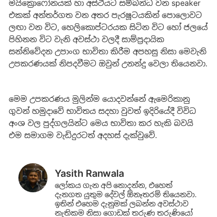
මයික්‍රොෆෝනයක් හා අස්ථියට සම්බන්ධ වන speaker
එකක් අන්තර්ගත වන අතර පැරෂූටයකින් පොලොවට
ලඟා වන විට, හෙලිකොප්ටරයක සිටින විට හෝ ජලයේ
පිහිනන විට වැනි අවස්ථා වලදී සාම්ප්‍රදායික
සන්නිවේදන උපාංග භාවිතා කිරීම අපහසු නිසා මෙවැනි
උපකරණයක් නිපදවීමට ඔවුන් උනන්දු වෙලා තියෙනවා.
මෙම උපකරණය මුලින්ම යොදවන්නේ ඇමෙරිකානු
ගුවන් හමුදාවේ භාවිතය සදහා වුවත් ඉදිරියේදී විවිධ
අංශ වල පුද්ගලයින්ට මෙය භාවිතා කර හැකි බවයි
එම සමාගම වැඩිදුරටත් අදහස් දැක්වුවේ.
Yasith Ranwala
ලෝකය ගැන අපි නොදන්න, එහෙත්
දැනගත යුතුම දේවල් ඕනෑතරම් තියෙනවා.
ඉතින් එහෙම දැනුමක් ලබන්න අවස්ථාව
නැතිකම නිසා ගොඩක් තරුණ තරුණියෝ