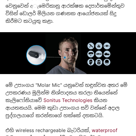
වෙනුවෙන් අැමෙරිකානු ආරක්ෂක දෙපාර්තමේන්තුව
විසින් ඩොලර් මිලියන ගණනක ආයෝජනයක් සිදු
කිරීමට කටයුතු කළා.
මේ උපාංගය "Molar Mic" යනුවෙන් හඳුන්වන අතර මේ
උපකරණය මුලින්ම නිශ්පාදනය කරලා තියෙන්නේ
කැලිෆෝනියාවේ
Sonitus Technologies
කියන
ආයතනයයි. මෙම කුඩා උපාංගය සවි වන්නේ අදාල
පුද්ගලයාගේ කරන්නාගේ හක්කේ දතකටයි.
එහි wireless rechargeable බැටරියක්,
waterproof