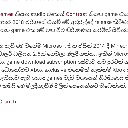
Games
කියන studio එකෙන්
Contrast
කියන game එක 
තර 2018 වර්ශයේ එනම් මේ අවුරුද්දේ release කිරී
යන game එක මේ වන විට නිර්මාණය කරමින් සිටිනව
ඇති මේ වගේම Microsoft එක විසින් 2014 දී Minec
ලර් බිලියන 2.5ක් ගෙවලා මිලදී ගත්තා. ඉතින් Micro
x game download subscription සේවාව තව දුරටත් 
බොහෝවිට Xbox exclusive එහෙමත් නැත්නම් Xbo
 හැකියාව ඇති හොඳ games වැඩි වශයෙන් නිර්මාණය ක
මයි මේ මිලදීගැනීම් වලින් පෙනෙන්නට තිබෙන්නේ.
Crunch