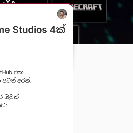
me Studios 4ක්
itHub එක
 පටන් අරන්.
ර ඔවුන්
ීඩා