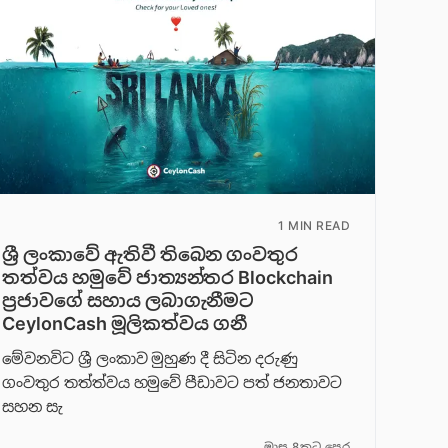
1 MIN READ
ශ්‍රී ලංකාවේ ඇතිවී තිබෙන ගංවතුර
තත්වය හමුවේ ජාත්‍යන්තර Blockchain
ප්‍රජාවගේ සහාය ලබාගැනීමට
CeylonCash මූලිකත්වය ග​නී
මේවනවිට ශ්‍රී ලංකාව මුහුණ දී සිටින දරුණු
ගංවතුර තත්ත්වය හමුවේ පීඩාවට පත් ජනතාවට
සහන සැ
මාස 8කට පෙර