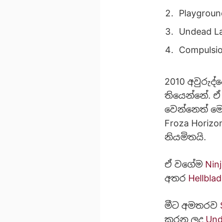
Playgrou
Undead L
Compulsi
2010 අවුරුද්
තියෙන්නේ. ඒ 
වෙන්නෙත් ම
Froza Horizo
නියමිතයි.
ඒ වගේම
Nin
අතර
Hellbla
මීට අමතරව
කරන ලද
Und