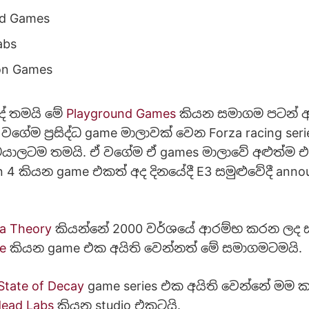
nd Games
abs
on Games
දේ තමයි මේ
Playground Games
කියන සමාගම පටන් 
වගේම ප්‍රසිද්ධ game මාලාවක් වෙන Forza racing ser
ෙයාලටම තමයි. ඒ වගේම ඒ games මාලාවේ අළුත්ම
n 4 කියන game එකත් අද දිනයේදී E3 සමුළුවේදී anno
ja Theory
කියන්නේ 2000 වර්ශයේ ආරම්භ කරන ලද
de
කියන game එක අයිති වෙන්නත් මේ සමාගමටමයි.
State of Decay
game series එක අයිති වෙන්නේ මම ක
ead Labs
කියන studio එකටයි.