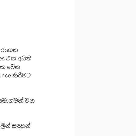
අරගෙන
ies එක අයිති
 එක වෙන
unce කිරීමට
 සමාගමක් වන
ලින් සඳහන්