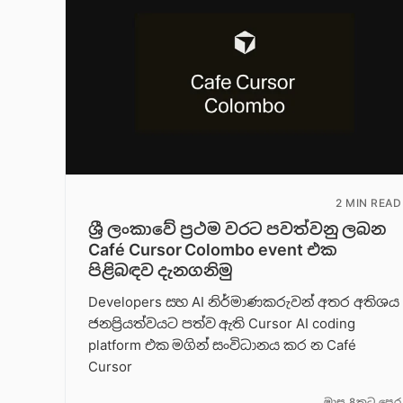
2 MIN READ
ශ්‍රී ලංකාවේ ප්‍රථම වරට පවත්වනු ලබන
Café Cursor Colombo event එක
පිළිබඳව දැනගනිමු
Developers සහ AI නිර්මාණකරුවන් අතර අතිශය
ජනප්‍රියත්වයට පත්ව ඇති Cursor AI coding
platform එක මගින් සංවිධානය කර න Café
Cursor
මාස 8කට පෙර