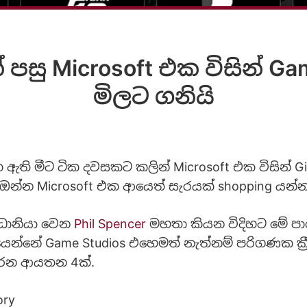
පසු Microsoft එක විසින් Ga
මිලට ගනියි
ති මීට ටික දවසකට කලින් Microsoft එක විසින් G
 ඔන්න Microsoft එක ආයෙත් සැරයක් shopping යන්න
‍රධානියා වෙන
Phil Spencer
මහතා කියන විදිහට මේ පා
යෙන්නේ Game Studios එහෙමත් නැත්නම් පරිගණක ක්‍ර
රන ආයතන 4ක්.
ory