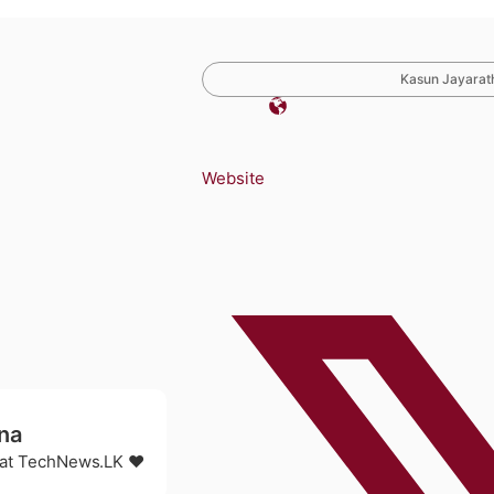
Kasun Jayarath
Website
na
r at TechNews.LK ❤️