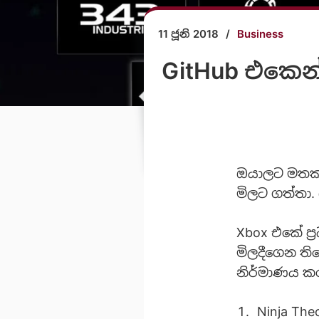
11 ජූනි 2018
/
Business
GitHub එකෙන් 
ඔයාලට මතක ඇ
මිලට ගත්තා.
Xbox එකේ ප්
මිලදීගෙන ති
නිර්මාණය ක
Ninja The