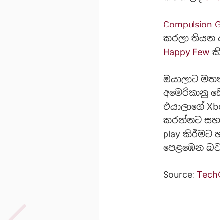
Compulsion 
කරලා තියන අ
Happy Few
කි
ඔයාලාට මතක 
අමෙරිකානු ඩො
එයාලාගේ Xbo
කරන්නට සහ 
play කිරීමට
පෙළඹෙන බව ත
Source:
Tech