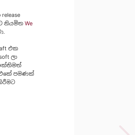
release
මට නියමිත
We
ා.
raft එක
soft ලා
ශක්තිමත්
x එකේ පමණක්
ිරීමට