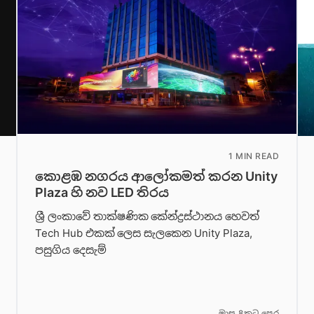
1 MIN READ
කොළඹ නගරය ආලෝකමත් කරන Unity
Plaza හි නව LED තිරය
ශ්‍රී ලංකාවේ තාක්ෂණික කේන්ද්‍රස්ථානය හෙවත්
Tech Hub එකක් ලෙස සැලකෙන Unity Plaza,
පසුගිය දෙසැම්
මාස 8කට පෙර