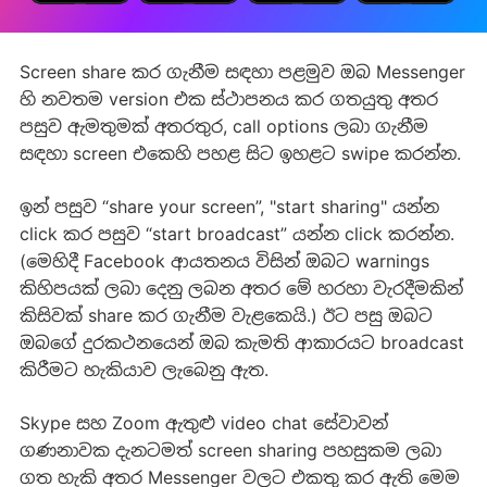
Screen share කර ගැනීම සඳහා පළමුව ඔබ Messenger
හි නවතම version එක ස්ථාපනය කර ගතයුතු අතර
පසුව ඇමතුමක් අතරතුර, call options ලබා ගැනීම
සඳහා screen එකෙහි පහළ සිට ඉහළට swipe කරන්න.
ඉන් පසුව “share your screen”, "start sharing" යන්න
click කර පසුව “start broadcast” යන්න click කරන්න.
(මෙහිදී Facebook ආයතනය විසින් ඔබට warnings
කිහිපයක් ලබා දෙනු ලබන අතර මේ හරහා වැරදීමකින්
කිසිවක් share කර ගැනීම වැළකෙයි.) ඊට පසු ඔබට
ඔබගේ දුරකථනයෙන් ඔබ කැමති ආකාරයට broadcast
කිරීමට හැකියාව ලැබෙනු ඇත.
Skype සහ Zoom ඇතුළු video chat සේවාවන්
ගණනාවක දැනටමත් screen sharing පහසුකම ලබා
ගත හැකි අතර Messenger වලට එකතු කර ඇති මෙම