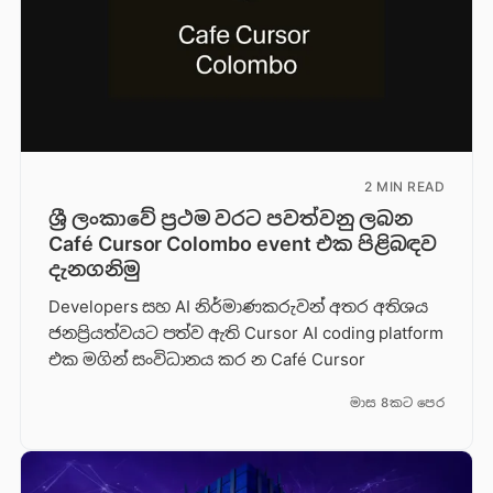
2 MIN READ
ශ්‍රී ලංකාවේ ප්‍රථම වරට පවත්වනු ලබන
Café Cursor Colombo event එක පිළිබඳව
දැනගනිමු
Developers සහ AI නිර්මාණකරුවන් අතර අතිශය
ජනප්‍රියත්වයට පත්ව ඇති Cursor AI coding platform
එක මගින් සංවිධානය කර න Café Cursor
මාස 8කට පෙර