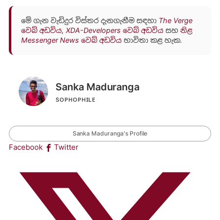
මේ ගැන වැඩිදුර විස්තර දැනගැනීම සඳහා
The Verge
වෙබ් අඩවිය
,
XDA-Developers වෙබ් අඩවිය
සහ
නිළ
Messenger News වෙබ් අඩවිය
භාවිතා කළ හැක.
Sanka Maduranga
sᴏᴘʜᴏᴘʜɪʟᴇ
Sanka Maduranga's Profile
Facebook
Twitter