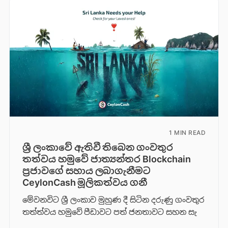
1 MIN READ
ශ්‍රී ලංකාවේ ඇතිවී තිබෙන ගංවතුර
තත්වය හමුවේ ජාත්‍යන්තර Blockchain
ප්‍රජාවගේ සහාය ලබාගැනීමට
CeylonCash මූලිකත්වය ග​නී
මේවනවිට ශ්‍රී ලංකාව මුහුණ දී සිටින දරුණු ගංවතුර
තත්ත්වය හමුවේ පීඩාවට පත් ජනතාවට සහන සැ