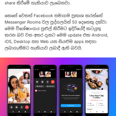
share කිරීමේ හැකියාව ලැබෙනවා.
කෙසේ වෙතත් Facebook සමාගම ප්‍රකාශ කරන්නේ
Messenger Rooms වල පුද්ගලයින් 50 දෙනෙකු දක්වා
මෙම විශේෂාංගය පුළුල් කිරීමට ඉදිරියේදී කටයුතු
කරන බව වන අතර දැනට මෙම update එක Android,
iOS, Desktop සහ Web යන සියළුම apps සඳහා
ලබාගැනීමට හැකියාව ලබාදී ඇති බවයි.