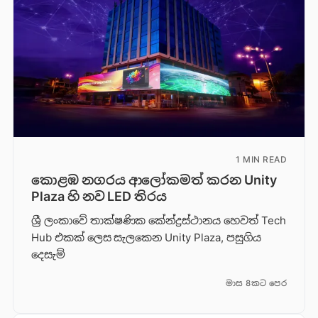
1 MIN READ
කොළඹ නගරය ආලෝකමත් කරන Unity
Plaza හි නව LED තිරය
ශ්‍රී ලංකාවේ තාක්ෂණික කේන්ද්‍රස්ථානය හෙවත් Tech
Hub එකක් ලෙස සැලකෙන Unity Plaza, පසුගිය
දෙසැම්
මාස 8කට පෙර