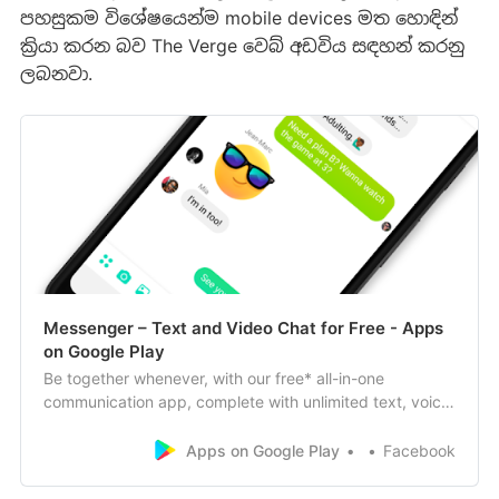
පහසුකම විශේෂයෙන්ම mobile devices මත හොඳින්
ක්‍රියා කරන බව The Verge වෙබ් අඩවිය සඳහන් කරනු
ලබනවා.
Messenger – Text and Video Chat for Free - Apps
on Google Play
Be together whenever, with our free* all-in-one
communication app, complete with unlimited text, voice,
video calling and group video chat features. Easily sync
your messages and contacts to your Android phone and
Apps on Google Play
Facebook
connect with anyone, anywhere. NEW! GET THE GROUP
TOGETHER WITH ROOMS Send a link to…