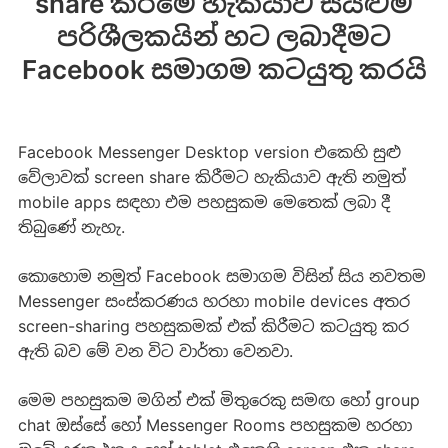
share කිරීමේ හැකියාව සියළුම
පරිශීලකයින් හට ලබාදීමට
Facebook සමාගම කටයුතු කරයි
Facebook Messenger Desktop version එකෙහි සුළු
වේලාවක් screen share කිරීමට හැකියාව ඇති නමුත්
mobile apps සඳහා එම පහසුකම මෙතෙක් ලබා දී
තිබුණේ නැහැ.
කොහොම නමුත් Facebook සමාගම විසින් සිය නවතම
Messenger සංස්කරණය හරහා mobile devices අතර
screen-sharing පහසුකමක් එක් කිරීමට කටයුතු කර
ඇති බව මේ වන විට වාර්තා වෙනවා.
මෙම පහසුකම මගින් එක් මිතුරෙකු සමඟ හෝ group
chat ඔස්සේ හෝ Messenger Rooms පහසුකම හරහා