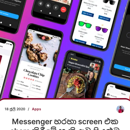
18 ජූලි 2020
/
Apps
Messenger හරහා screen එක