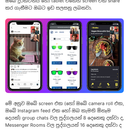
ඔබේ දුරකථනය හෝ tablet එකෙහි screen එක share
කර ගැනීමට ඔබට ඉඩ සලසනු ලබනවා.
මේ අනුව ඔබේ screen එක (හෝ ඔබේ camera roll එක,
ඔබේ Instagram feed එක හෝ ඔබ කැමති ඕනෑම
දෙයක්) group chats වල පුද්ගලයන් 8 දෙනෙකු දක්වා ද,
Messenger Rooms වල පුද්ගලයන් 16 දෙනෙකු දක්වා ද