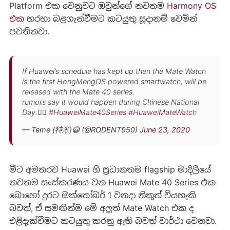
Platform එක වෙනුවට ඔවුන්ගේ නවතම
Harmony OS
එක
හරහා බළගැන්වීමට කටයුතු සූදානම් වෙමින්
පවතිනවා.
If Huawei’s schedule has kept up then the Mate Watch
is the first HongMengOS powered smartwatch, will be
released with the Mate 40 series.
rumors say it would happen during Chinese National
Day.🤷‍♂️
#HuaweiMate40Series
#HuaweiMateWatch
— Teme (特米)😷 (@RODENT950)
June 23, 2020
මීට අමතරව Huawei හි ප්‍රධානතම flagship මාදිලියේ
නවතම සංස්කරණය වන Huawei Mate 40 Series එක
බොහෝ දුරට ඔක්තෝබර් 1 වනදා නිකුත් වියහැකි
බවත්, ඒ සමඟින්ම මේ අලුත් Mate Watch එක ද
එළිදැක්වීමට කටයුතු කරනු ඇති බවත් වාර්ථා වෙනවා.