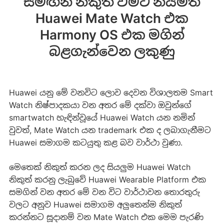
සමඟින් නිකුත් වීමට නියමිත
Huawei Mate Watch එක
Harmony OS එක මගින්
බළගැන්වෙන ලකුණු
Huawei යනු මේ වනවිට ලොව දෙවන විශාලතම Smart
Watch නිෂ්පාදකයා වන අතර මේ දක්වා ඔවුන්ගේ
smartwatch හැඳින්වූයේ Huawei Watch යන නමින්
වුවත්, Mate Watch යන trademark එක ද ලබාගැනීමට
Huawei සමාගම කටයුතු කළ බව වාර්ථා වුණා.
මෙතෙක් නිකුත් කරන ලද සියලුම Huawei Watch
නිකුත් කරනු ලැබුවේ Huawei Wearable Platform එක
සමගින් වන අතර මේ වන විට වාර්ථාවන තොරතුරු
වලට අනුව Huawei සමාගම අලුතෙන්ම නිකුත්
කරන්නට සූදානම් වන Mate Watch එක මෙම පැරණි