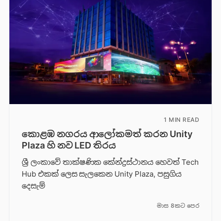
1 MIN READ
කොළඹ නගරය ආලෝකමත් කරන Unity
Plaza හි නව LED තිරය
ශ්‍රී ලංකාවේ තාක්ෂණික කේන්ද්‍රස්ථානය හෙවත් Tech
Hub එකක් ලෙස සැලකෙන Unity Plaza, පසුගිය
දෙසැම්
මාස 8කට පෙර