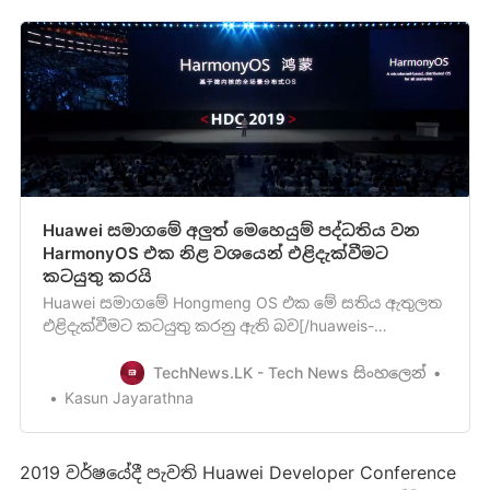
Huawei සමාගමේ අලුත් මෙහෙයුම් පද්ධතිය වන
HarmonyOS එක නිළ වශයෙන් එළිදැක්වීමට
කටයුතු කරයි
Huawei සමාගමේ Hongmeng OS එක මේ සති‍ය ඇතුලත
එළිදැක්වීමට කටයුතු කරනු ඇති බව[/huaweis-
hongmeng-os-could-be-revealed-this-week/] පසුගිය
අගෝස්තු මස 5 වැනි දිනඅපි ඔබව දැනුවත් කළා මතක
TechNews.LK - Tech News සිංහලෙන්
ඇති. ඔන්න දැන් Android මෙහෙයුම් පද්ධතිය වෙනුවට
Kasun Jayarathna
භාවිතා කිරීමට සූදානම් වන Huaweiසමාග‍මේ අලුත්ම
මෙහෙයුම් පද්ධතිය ගැන නිළ …
2019 වර්ෂයේදී පැවති Huawei Developer Conference