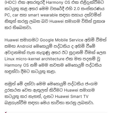
(HDC) එක අතරතුරදී Harmony OS එක එළිදැක්වීමට
කටයුතු කළ අතර මෙම වසරේදී එහි 2.0 සංස්කරණය
PC, car සහ smart wearable සඳහා සහාය දක්වමින්
නිකුත් කරනු ලබන බව Huawei සමාගම විසින් ප්‍රකාශ
කර තිබෙනවා.
Huawei සමාගමට Google Mobile Service අහිමි වීමත්
සමඟ Android මෙහෙයුම් පද්ධතිය ද අහිමි වීමේ
අවදානමක් පැන නැගුණු අතර ඊට සූදානම් වීමක් ලෙස
Linux micro-kernel architecture එක මත පදනම් වූ
Harmony OS නම් මෙම නවතම මෙහෙයුම් පද්ධතිය
හඳුන්වා දීමට කටයුතු කළා.
නමුත් මේ දක්වා මෙම මෙහෙයුම් පද්ධතිය ජංගම
දුරකථන වෙත ඇතුලත් කිරීමට Huawei සමාගම
කටයුතු කර නැතත්, දැනට Huawei Smart TV
බළගැන්වීම සඳහා මෙය භාවිතා කරනු ලබනවා.