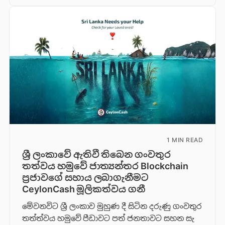
1 MIN READ
ශ්‍රී ලංකාවේ ඇතිවී තිබෙන ගංවතුර
තත්වය හමුවේ ජාත්‍යන්තර Blockchain
ප්‍රජාවගේ සහාය ලබාගැනීමට
CeylonCash මූලිකත්වය ග​නී
මේවනවිට ශ්‍රී ලංකාව මුහුණ දී සිටින දරුණු ගංවතුර
තත්ත්වය හමුවේ පීඩාවට පත් ජනතාවට සහන සැ