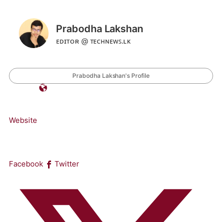
Prabodha Lakshan
ᴇᴅɪᴛᴏʀ @ ᴛᴇᴄʜɴᴇᴡꜱ.ʟᴋ
Prabodha Lakshan's Profile
Website
Facebook
Twitter