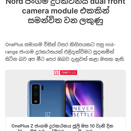
Nord ජංගම දුරකථනය dual front
camera module එකකින්
සමන්විත වන ලකුණු
OnePlus සමාගම විසින් වසර කිහිපයකට පසු mid-
range ජංගම දුරකථනයක් එළිදැක්විමට සූදානමින්
සිටින බව අප මීට පෙර ඔබව දැනුවත් කළා මතක ඇති.
OnePlus Z ජංගම දුරකථනය ජූලි මස 10 වැනි දින