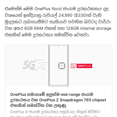
එමෙන්ම මෙම OnePlus Nord ජංගම දුරකථකනය දළ
වශයෙන් ඉන්දියානු රුපියල් 24,990 ($330)ක් වැනි
මුදලකට ලබාගැනීමට හැකියාව පවතින බවටද වාර්ථා
වන අතර 6GB RAM එකක් සහ 128GB internal storage
එකකින් මෙම දුරකථනය සමන්විත වෙනවා.
OnePlus සමාගමේ අලුත්ම mid-range ජංගම
දුරකථනය වන OnePlus Z Snapdragon 765 chipset
එකකින් සමන්විත වන ලකුණු
OnePlus 8 ජංගම දුරකථනය පසුගියදා නිකුත් කිරීමට