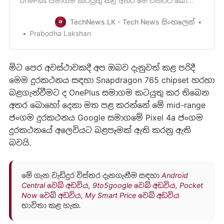
OnePlus සමාගම කටයුතු කළ අතර මේ වනවිට බොහෝ
දෙනාගේ අවධානය මොවුන්ගේ mid-range ජංගම
දුරකථනයක් වන OnePlus Z ජංගමදුරකථනය දෙසට
TechNews.LK - Tech News සිංහලෙන්
යොමු වී තිබෙනවා. මේ OnePlus Z ජංගම දුරකථනය
Prabodha Lakshan
පිළිබඳව මෙතෙක් වාර්ථා වු කරුණු අනුව පෙනි ගියේ
එයMediaTek Dimensity 1000L chipset එකකින්…
මිට පෙර අවස්ථාවකදී අප ඔබව දැනුවත් කළ පරිදී
මෙම දුරකථනය සඳහා Snapdragon 765 chipset හරහා
බළගැන්වීමට ද OnePlus සමාගම කටයුතු කර තිබෙන
අතර බොහෝ දෙනා මත පළ කරන්නේ මේ mid-range
ජංගම දුරකථනය Google සමාගමේ Pixel 4a ජංගම
දුරකථනයේ අලෙවියට බළපෑමක් ඇති කරනු ඇති
බවයි.
මේ ගැන වැඩිදුර විස්තර දැනගැනීම සඳහා
Android
Central ‍‍වෙබ් අඩවිය
,
9to5google වෙබ් අඩවිය
,
Pocket
Now වෙබ් අඩවිය
,
My Smart Price වෙබ් අඩවිය
භාවිතා කළ හැක.