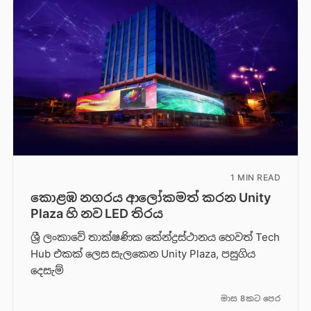
1 MIN READ
කොළඹ නගරය ආලෝකමත් කරන Unity
Plaza හි නව LED තිරය
ශ්‍රී ලංකාවේ තාක්ෂණික කේන්ද්‍රස්ථානය හෙවත් Tech
Hub එකක් ලෙස සැලකෙන Unity Plaza, පසුගිය
දෙසැම්
මාස 8කට පෙර