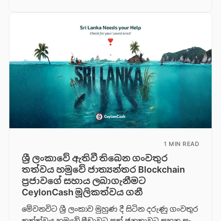
1 MIN READ
ශ්‍රී ලංකාවේ ඇතිවී තිබෙන ගංවතුර
තත්වය හමුවේ ජාත්‍යන්තර Blockchain
ප්‍රජාවගේ සහාය ලබාගැනීමට
CeylonCash මූලිකත්වය ග​නී
මේවනවිට ශ්‍රී ලංකාව මුහුණ දී සිටින දරුණු ගංවතුර
තත්ත්වය හමුවේ පීඩාවට පත් ජනතාවට සහන සැ