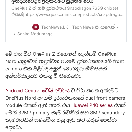
ඉන්දියාවේදී එළිදැක්වීමට සූදානම් වෙයි
OnePlus Z ජංගම දුරකථනය Snapdragon 765G chipset
එකක්[https://www.qualcomm.com/products/snapdragon-
765g-5g-mobile-platform] මගින්බළගැන්වෙන බව මීට
පෙර අපි ඔබව දැනුවත් කලා මතක ඇති. OnePlus
TechNews.LK - Tech News සිංහලෙන්
සමාගමේ අලුත්ම mid-range ජංගම දුරකථනය වන
Sanka Maduranga
OnePlus Z Snapdragon 765chipsetඑකකින් සමන්විත වන
ලකුණුOnePlus 8 ජංගම ද…
මේ වන විට OnePlus Z එහෙමත් නැත්නම් OnePlus
Nord යනුවෙන් හඳුන්වන ජංගම දුරකථකනයෙහි front
camera එක පිළිබඳ අලුත් තොරතුරු කිහිපයක්
අන්තර්ජාලයට එකතු වී තිබෙනවා.
Android Central වෙබ් අඩවිය
වාර්ථා කරන අන්දමට
OnePlus Nord ජංගම දුරකථකනයේ dual front camera
module එකක් ඇති අතර, එය
Huawei P40 series
එකේ
මෙන් 32MP primary කැමරාවකින් සහ 8MP secondary
කැමරාවකින් සමන්විත වනු ඇති බව ඔවුන් පෙන්වා
දෙනවා.