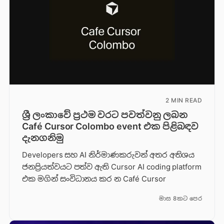
2 MIN READ
ශ්‍රී ලංකාවේ ප්‍රථම වරට පවත්වනු ලබන
Café Cursor Colombo event එක පිළිබඳව
දැනගනිමු
Developers සහ AI නිර්මාණකරුවන් අතර අතිශය
ජනප්‍රියත්වයට පත්ව ඇති Cursor AI coding platform
එක මගින් සංවිධානය කර න Café Cursor
මාස 8කට පෙර