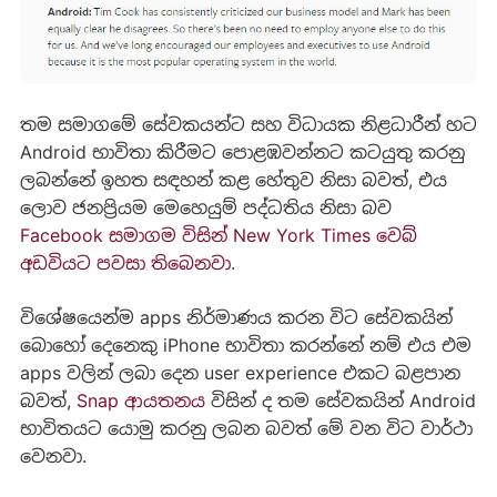
තම සමාගමේ සේවකයන්ට සහ විධායක නිළධාරීන් හට
Android භාවිතා කි‍රීමට පොළඹවන්නට කටයුතු කරනු
ලබන්නේ ඉහත සඳහන් කළ හේතුව නිසා බවත්, එය
ලොව ජනප්‍රියම මෙහෙයුම් පද්ධතිය නිසා බව
Facebook සමාගම විසින් New York Times වෙබ්
අඩවියට පවසා තිබෙනවා
.
විශේෂයෙන්ම apps නිර්මාණය කරන විට සේවකයින්
බොහෝ දෙනෙකු iPhone භාවිතා කරන්නේ නම් එය එම
apps වලින් ලබා දෙන user experience එකට බළපාන
බවත්,
Snap ආයතනය
විසින් ද තම සේවකයින් Android
භාවිතයට යොමු කරනු ලබන බවත් මේ වන විට වාර්ථා
වෙනවා.