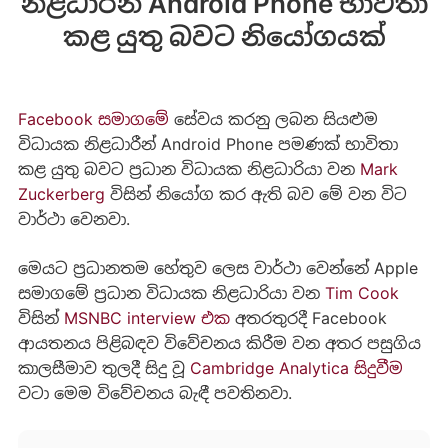
නිළධාරීන් Android Phone භාවිතා
කළ යුතු බවට නියෝගයක්
Facebook සමාගමේ
සේවය කරනු ලබන සියළුම
විධායක නිළධාරීන් Android Phone පමණක් භාවිතා
කළ යුතු බවට ප්‍රධාන විධායක නිළධාරියා වන
Mark
Zuckerberg
විසින් නියෝග කර ඇති බව මේ වන විට
වාර්ථා වෙනවා.
මෙයට ප්‍රධානතම හේතුව ලෙස වාර්ථා වෙන්නේ Apple
සමාගමේ ප්‍රධාන විධායක නිළධාරියා වන
Tim Cook
විසින්
MSNBC interview එක
අතරතුරදී Facebook
ආයතනය පිළිබඳව විවේචනය කිරීම වන අතර පසුගිය
කාලසීමාව තුලදී සිදු වූ
Cambridge Analytica සිදුවීම
වටා මෙම විවේචනය බැඳී පවතිනවා.