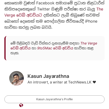
කොහොම වුණත් Facebook සමාගමේ ප්‍රධාන නිළධාරීන්
කිහිපදෙනෙකුගේ Twitter ගිණුම් පරීක්ෂා කර බැලූ
The
Verge වෙබ් අඩවියට
දකින්නට ලැබී තිබුණේ තවමත්
බොහෝ දෙනෙක් තම පෞද්ගලික ජීවිතයේදී iPhone
භාවිතා කරනු ලබන බවයි.
මේ පිළිබඳව වැඩි විස්තර දැනගැනීම සඳහා
The Verge
වෙබ් අඩවිය
හා
9to5Mac වෙබ් අඩවිය
භාවිතා කළ
හැක.
Kasun Jayarathna
An introvert, a writer at TechNews.LK ❤️
Kasun Jayarathna's Profile