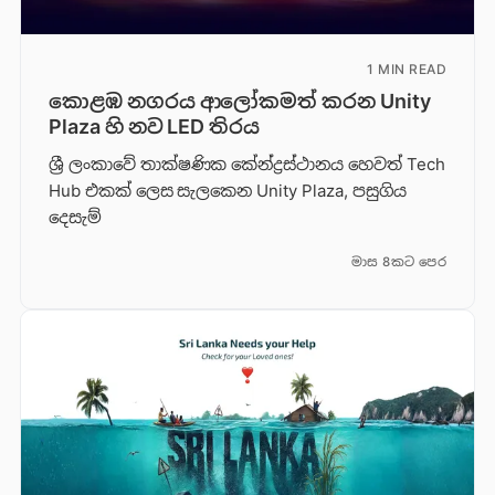
1 MIN READ
කොළඹ නගරය ආලෝකමත් කරන Unity
Plaza හි නව LED තිරය
ශ්‍රී ලංකාවේ තාක්ෂණික කේන්ද්‍රස්ථානය හෙවත් Tech
Hub එකක් ලෙස සැලකෙන Unity Plaza, පසුගිය
දෙසැම්
මාස 8කට පෙර