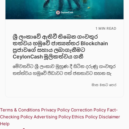
1 MIN READ
ශ්‍රී ලංකාවේ ඇතිවී තිබෙන ගංවතුර
තත්වය හමුවේ ජාත්‍යන්තර Blockchain
ප්‍රජාවගේ සහාය ලබාගැනීමට
CeylonCash මූලිකත්වය ග​නී
මේවනවිට ශ්‍රී ලංකාව මුහුණ දී සිටින දරුණු ගංවතුර
තත්ත්වය හමුවේ පීඩාවට පත් ජනතාවට සහන සැ
මාස 8කට පෙර
Terms & Conditions
Privacy Policy
Correction Policy
Fact-
Checking Policy
Advertising Policy
Ethics Policy
Disclaimer
Help