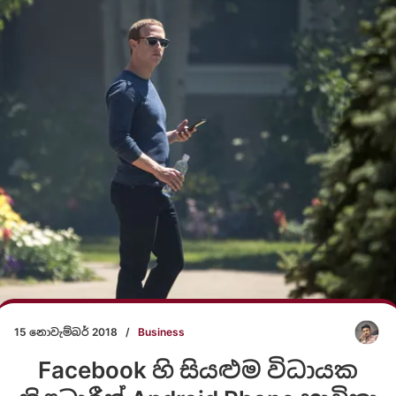
15 නොවැම්බර් 2018
/
Business
Facebook හි සියළුම විධායක