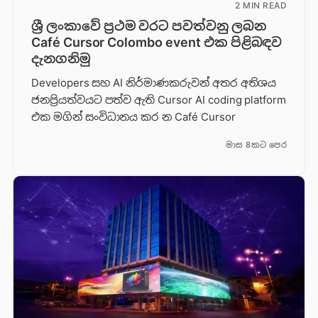
2 MIN READ
ශ්‍රී ලංකාවේ ප්‍රථම වරට පවත්වනු ලබන
Café Cursor Colombo event එක පිළිබඳව
දැනගනිමු
Developers සහ AI නිර්මාණකරුවන් අතර අතිශය
ජනප්‍රියත්වයට පත්ව ඇති Cursor AI coding platform
එක මගින් සංවිධානය කර න Café Cursor
මාස 8කට පෙර