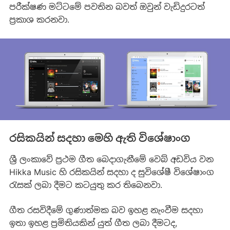
පරීක්ෂණ මට්ටමේ පවතින බවත් ඔවුන් වැඩිදුරටත්
ප්‍රකාශ කරනවා.
රසිකයින් සදහා මෙහි ඇති විශේෂාංග
ශ්‍රී ලංකාවේ ප්‍රථම ගීත බෙදාගැනීමේ වෙබ් අඩවිය වන
Hikka Music හි රසිකයින් සදහා ද සුවිශේෂී විශේෂාංග
රැසක් ලබා දීමට කටයුතු කර තිබෙනවා.
ගීත රසවිදීමේ ගුණාත්මක බව ඉහළ නැංවීම සදහා
ඉතා ඉහළ ප්‍රමිතියකින් යුත් ගීත ලබා දීමටද,