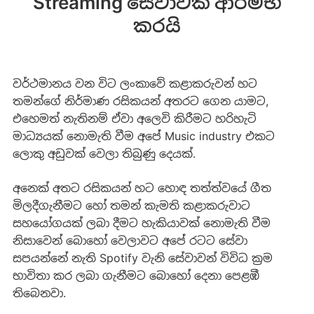
Streaming සේවාවක් ආරම්භ
කරයි
වර්ථමානය වන විට ලංකාවේ කළාකරුවන් හට
තමන්ගේ නිර්මාණ රසිකයන් අතරට ගෙන යාමට,
එහෙමත් නැතිනම් ඒවා අලෙවි කිරීමට හරිහැටි
මාධ්‍යයක් නොමැති වීම අපේ Music industry එකට
ලොකු අඩුවක් වෙලා තිබුණු දෙයක්.
අනෙක් අතට රසිකයන් හට හොඳ තත්ත්වයේ ගීත
මිලදීගැනීමට හෝ තමන් කැමති කළාකරුවාට
සහයෝගයක් ලබා දීමට හැකියාවක් නොමැති වීම
නිසාවෙන් බොහෝ වෙලාවට අපේ රටට සේවා
සපයන්නේ නැති Spotify වැනි සේවාවන් විවිධ ක්‍රම
භාවිතා කර ලබා ගැනීමට බොහෝ දෙනා පෙළඹී
තිබෙනවා.