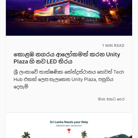
1 MIN READ
කොළඹ නගරය ආලෝකමත් කරන Unity
Plaza හි නව LED තිරය
ශ්‍රී ලංකාවේ තාක්ෂණික කේන්ද්‍රස්ථානය හෙවත් Tech
Hub එකක් ලෙස සැලකෙන Unity Plaza, පසුගිය
දෙසැම්
මාස 8කට පෙර