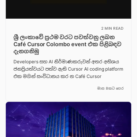
2 MIN READ
ශ්‍රී ලංකාවේ ප්‍රථම වරට පවත්වනු ලබන
Café Cursor Colombo event එක පිළිබඳව
දැනගනිමු
Developers සහ AI නිර්මාණකරුවන් අතර අතිශය
ජනප්‍රියත්වයට පත්ව ඇති Cursor AI coding platform
එක මගින් සංවිධානය කර න Café Cursor
මාස 8කට පෙර