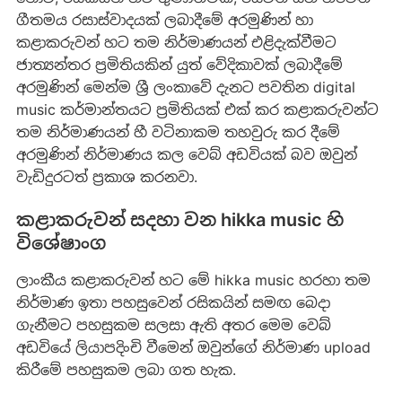
ගීතමය රසාස්වාදයක් ලබාදීමේ අරමුණින් හා
කළාකරුවන් හට තම නිර්මාණයන් එළිදැක්වීමට
ජාත්‍යන්තර ප්‍රමිතියකින් යුත් වේදිකාවක් ලබාදීමේ
අරමුණින් මෙන්ම ශ්‍රී ලංකාවේ දැනට පවතින digital
music කර්මාන්තයට ප්‍රමිතියක් එක් කර කළාකරුවන්ට
තම නිර්මාණයන් හී වටිනාකම තහවුරු කර දීමේ
අරමුණින් නිර්මාණය කල වෙබ් අඩවියක් බව ඔවුන්
වැඩිදුරටත් ප්‍රකාශ කරනවා.
කළාකරුවන් සදහා වන hikka music හි
විශේෂාංග
ලාංකීය කළාකරුවන් හට මේ hikka music හරහා තම
නිර්මාණ ඉතා පහසුවෙන් රසිකයින් සමඟ බෙදා
ගැනීමට පහසුකම සලසා ඇති අතර මෙම වෙබ්
අඩවියේ ලියාපදිංචි වීමෙන් ඔවුන්ගේ නිර්මාණ upload
කිරීමේ පහසුකම ලබා ගත හැක.