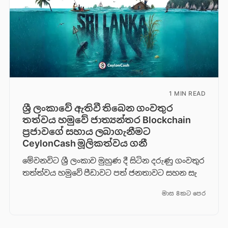
1 MIN READ
ශ්‍රී ලංකාවේ ඇතිවී තිබෙන ගංවතුර
තත්වය හමුවේ ජාත්‍යන්තර Blockchain
ප්‍රජාවගේ සහාය ලබාගැනීමට
CeylonCash මූලිකත්වය ග​නී
මේවනවිට ශ්‍රී ලංකාව මුහුණ දී සිටින දරුණු ගංවතුර
තත්ත්වය හමුවේ පීඩාවට පත් ජනතාවට සහන සැ
මාස 8කට පෙර