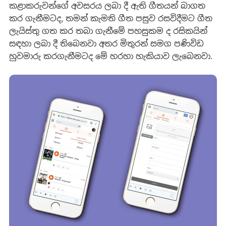
කළාකරුවන්ගේ අවසරය ලබා දී ඇති ගීතයන් බාගත
කර ගැනීමටද, තමන් කැමති ගීත පසුව රසවිදීමට ගීත
ලැයිස්තු ගත කර තබා ගැනීමේ පහසුකම ද රසිකයින්
සඳහා ලබා දී තිබෙනවා අතර මිතුරන් සමග පණිවිඩ
හුවමාරු කරගැනීමටද මේ හරහා හැකියාව ලැබෙනවා.