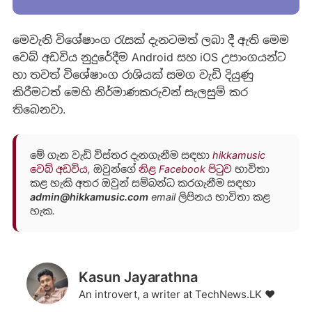
මෙවැනි විශේෂාංග රැසක් දැනටමත් ලබා දී ඇති මෙම
වෙබ් අඩවිය නුදුරේදීම Android සහ iOS උපාංගයන්ට
හා තවත් විශේෂාංග රාශියක් සමග වැඩි දියුණු
කිරීමටත් මෙහි නිර්මාණකරුවන් සැලසුම් කර
තිබෙනවා.
මේ ගැන වැඩි විස්තර දැනගැනීම සඳහා
hikkamusic
වෙබ් අඩවිය
, ඔවුන්ගේ
නිළ Facebook පිටුව
භාවිතා
කළ හැකි අතර ඔවුන් සම්බන්ධ කරගැනීම සඳහා
admin@hikkamusic.com
email ලිපිනය භාවිතා කළ
හැක.
Kasun Jayarathna
An introvert, a writer at TechNews.LK ❤️