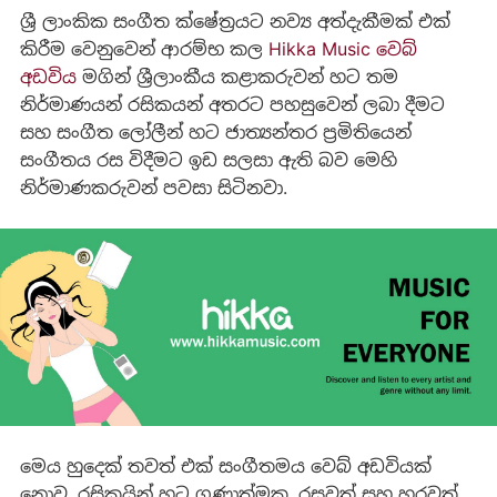
ශ්‍රී ලාංකික සංගීත ක්ෂේත්‍රයට නව්‍ය අත්දැකීමක් එක්
කිරීම වෙනුවෙන් ආරම්භ කල
Hikka Music වෙබ්
අඩවිය
මගින් ශ්‍රීලාංකීය කළාකරුවන් හට තම
නිර්මාණයන් රසිකයන් අතරට පහසුවෙන් ලබා දීමට
සහ සංගීත ලෝලීන් හට ජාත්‍යන්තර ප්‍රමිතියෙන්
සංගීතය රස විදීමට ඉඩ සලසා ඇති බව මෙහි
නිර්මාණකරුවන් පවසා සිටිනවා.
මෙය හුදෙක් තවත් එක් සංගීතමය වෙබ් අඩවියක්
නොව, රසිකයින් හට ගුණාත්මක, රසවත් සහ හරවත්