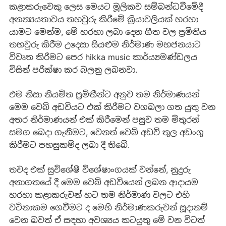
කළාකරුවෙකු ලෙස මෙයට මූලිකව සම්බන්ධවීමේදී
අනන්‍යයතාවය තහවුරු කිරීමේ ක්‍රියාවලියක් හරහා
යාමට මෙන්ම, මේ හරහා ලබා දෙන ගීත වල ප්‍රමිතිය
තහවුරු කිරීම උදෙසා සියළුම නිර්මාණ මහජනයාට
විවෘත කිරීමට පෙර hikka music කාර්ය්‍යමණ්ඩලය
විසින් පරීක්ෂා කර බලනු ලබනවා.
එම නිසා නියමිත ප්‍රමිතීන්ට අනුව තම නිර්මාණයන්
මෙම වෙබ් අඩවියට එක් කිරීමට වගබලා ගත යුතු වන
අතර නිර්මාණයන් එක් කිරීමෙන් පසුව තම මිතුරන්
සමග බෙදා ගැනීමට, වෙනත් වෙබ් අඩවි තුල අඩංගු
කිරීමට පහසුකම්ද ලබා දී තිබේ.
තවද එක් සුවිශේෂී විශේෂාංගයක් වන්නේ, නුදුරු
අනාගතයේ දී මෙම වෙබ් අඩවියෙන් ලබන ආදායම
හරහා කළාකරුවන් හට තම නිර්මාණ වලට එහි
වටිනාකම ගෙවීමට ද මෙහි නිර්මාණකරුවන් සූදානම්
වෙන බවත් ඒ සඳහා අවශ්‍යය කටයුතු මේ වන විටත්